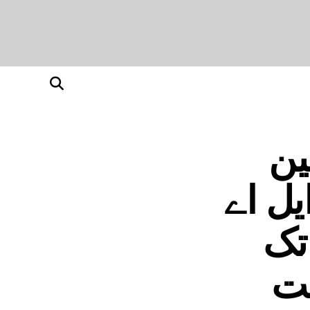
ین
یل اے
تک
خت