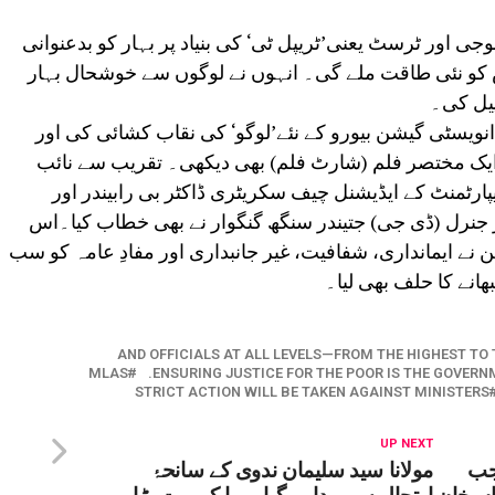
لوجی اور ٹرسٹ یعنی’ٹریپل ٹی‘ کی بنیاد پر بہار کو بدعنوانی
س کو نئی طاقت ملے گی۔ انہوں نے لوگوں سے خوشحال بہار
پیل کی۔
انویسٹی گیشن بیورو کے نئے’لوگو‘ کی نقاب کشائی کی اور
 ایک مختصر فلم (شارٹ فلم) بھی دیکھی۔ تقریب سے نائب
ارٹمنٹ کے ایڈیشنل چیف سکریٹری ڈاکٹر بی رابیندر اور
 جنرل (ڈی جی) جتیندر سنگھ گنگوار نے بھی خطاب کیا۔اس
 نے ایمانداری، شفافیت، غیر جانبداری اور مفادِ عامہ کو سب
ھانے کا حلف بھی لیا۔
AND OFFICIALS AT ALL LEVELS—FROM THE HIGHEST TO
MLAS
ENSURING JUSTICE FOR THE POOR IS THE GOVERNM
STRICT ACTION WILL BE TAKEN AGAINST MINISTERS
UP NEXT
جب
مولانا سید سلیمان ندوی کے سانحۂ
اں خان
ارتحال سے پیدا ہوگیا ہے ایک بہت بڑا