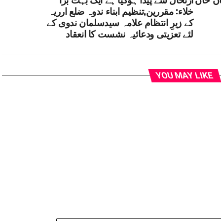
خلاء: مقررین,تنظیم ابناء ندوہ ضلع ارریہ
کے زیرِ انتظام علامہ سیدسلمان ندوی کے
لئے تعزیتی ودعائیہ نشست کا انعقاد
YOU MAY LIKE