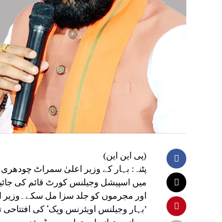
(پی این این)
میں اسپیشل وجیلنس کورٹ قائم کی جائیں
اور مجرموں کو جلد سزا مل سکے۔وزیر اعل
’بہار وجیلنس اویئرنس ویک‘ کی افتتاحی 