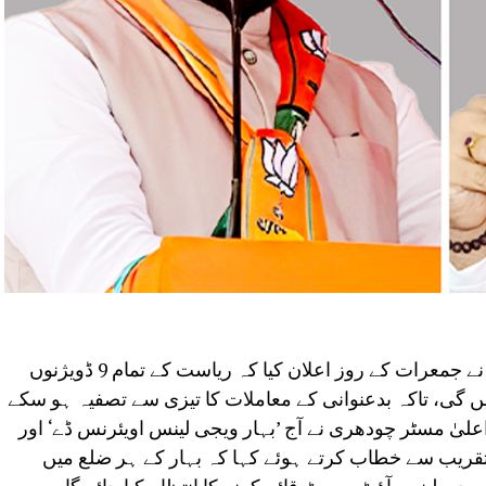
پٹنہ: بہار کے وزیر اعلیٰ سمراٹ چودھری نے جمعرات کے روز اعلان کیا کہ ریاست کے تمام 9 ڈویژنوں
 گی، تاکہ بدعنوانی کے معاملات کا تیزی سے تصفیہ ہو سکے
یٰ مسٹر چودھری نے آج ’بہار ویجی لینس اویئرنس ڈے‘ اور
تقریب سے خطاب کرتے ہوئے کہا کہ بہار کے ہر ضلع میں