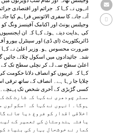
وجیلنس تھانہ اور تمام سب ڈویژنوں میں وی
انہوں نے کہا کہ جرائم اور اقتصادی جرا
آنے جانے کا سفری الائونس فراہم کیا جا
وجیلنس یونٹ اور اکنامک آفینسز ونگ کو 
کی ہدایت دیتے ہوئے کہا کہ ان ایجنسیوں ک
ڈائریکٹوریٹ (ای ڈی) اور سینٹرل بیورو ا
ضرورت محسوس ہو۔وزیر اعلیٰ نے کہا کہ 
شدہ جائیدادوں میں اسکول چلائے جائیں گے
اعلیٰ سطح سے لے کر نچلی سطح تک کے ا
کہا کہ غریبوں کو انصاف دلانا حکومت کی
چلایا جا رہا ہے۔ انصاف کے ساتھ ترقی
کسی گڑبڑی کے آخری شخص تک پہنچے۔
مسٹر چودھری نے کہا کہ شارٹ کٹ ک
ہوگا۔ انہوں نے کہا کہ اسکولوں می
اخلاقی اقدار کو فروغ دیا جائے گا
یافتہ ہندوستان کی تعمیر کے لیے م
کمار نے خوشحال بہار کی بنیاد کو 