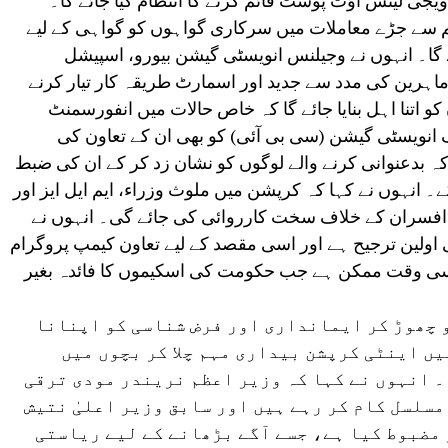
جی لینس آؤٹ پوسٹ قائم کرنے کا انتظام کیا جائے گا۔
ئم سے جڑے معاملات میں سرکاری گواہوں کو گواہی کے لیے
ئے گا۔ انہوں نے وجیلنس انویسٹی گیشن بیورو، اسپیشل
ماہرین کی مدد سے جدید اور اسمارٹ طریقہ کار تیار کرنے
و اتنا اہل بنایا جائے گا کہ خاص حالات میں انفورسمنٹ
ٓف انویسٹی گیشن (سی بی آئی) کو بھی ان کے تعاون کی
بدعنوانی کرنے والے لوگوں کو نشان زد کر کے ان کی ضبط
۔ انہوں نے کہا کہ کرپشن میں ملوث وزراء، ایم ایل ایز اور
فسران کے خلاف سخت کارروائی کی جائے گی۔ انہوں نے
 اولین ترجیح ہے اور اسی مقصد کے لیے تعاون کیمپ پروگرام
 اسی وقت ممکن ہے جب حکومت کی اسکیموں کا فائدہ بغیر
و چھوڑ کر ایمانداری اور فرض شناسی کو اپنانا
ں اینٹی کرپشن بیداری مہم چلا کر بچوں میں
۔ انہوں نے کہا کہ وزیر اعظم نریندر مودی ترقی
سلسل کام کر رہے ہیں اور سابق وزیر اعلیٰ نتیش
مضبوط کیا ہے، جسے آگے بڑھانے کے لیے ریاستی