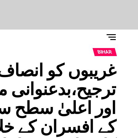
BIHAR
غریبوں کو انصاف 
ترجیح،بدعنوانی می
اور اعلیٰ سطح س
کے افسران کے خ