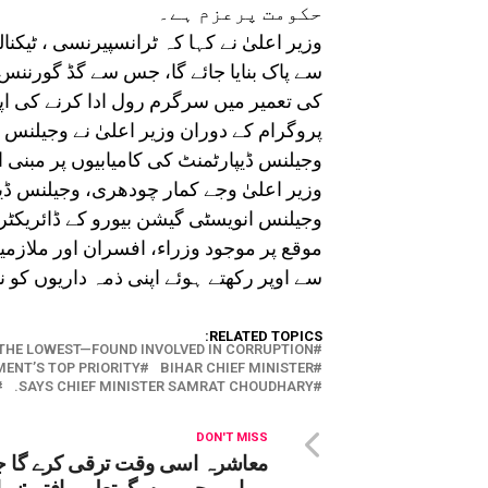
حکومت پرعزم ہے۔
وزیر اعلیٰ نے کہا کہ ٹرانسپیرنسی ، ٹیکنا
سے پاک بنایا جائے گا، جس سے گڈ گورنن
کی تعمیر میں سرگرم رول ادا کرنے کی ا
پروگرام کے دوران وزیر اعلیٰ نے وجیلنس 
وجیلنس ڈیپارٹمنٹ کی کامیابیوں پر مبنی
وزیر اعلیٰ وجے کمار چودھری، وجیلنس ڈیپ
وجیلنس انویسٹی گیشن بیورو کے ڈائریکٹر
موقع پر موجود وزراء، افسران اور ملازمین
سے اوپر رکھتے ہوئے اپنی ذمہ داریوں کو نب
RELATED TOPICS:
 THE LOWEST—FOUND INVOLVED IN CORRUPTION
ENT’S TOP PRIORITY.
BIHAR CHIEF MINISTER
SAYS CHIEF MINISTER SAMRAT CHOUDHARY.
DON'T MISS
معاشرہ اسی وقت ترقی کرے گا 
ہمارے بچے ہوں گےتعلیم یافتہ :زم