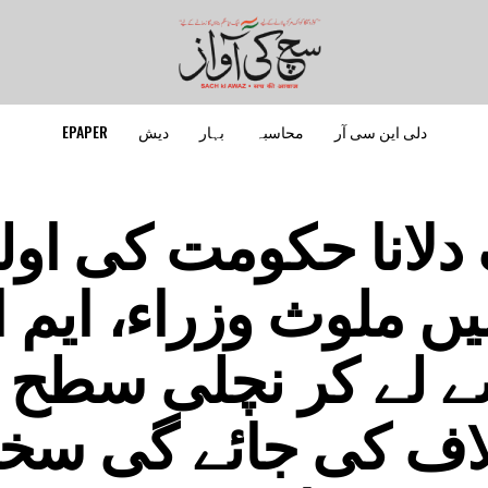
دلی این سی آر
محاسبہ
بہار
دیش
EPAPER
دلانا حکومت کی اول
ں ملوث وزراء، ایم ا
ے لے کر نچلی سطح 
لاف کی جائے گی س