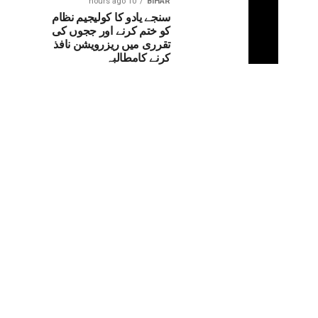
10 hours ago
BIHAR
سنجے یادو کا کولیجیم نظام
کو ختم کرنے اور ججوں کی
تقرری میں ریزرویشن نافذ
کرنے کامطالبہ