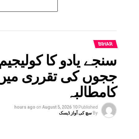
BIHAR
سنجے یادو کا کولیجیم
ججوں کی تقرری میں 
کامطالبہ
on
August 5, 2026
10 hours ago
Published
By
سچ کی آواز ڈیسک