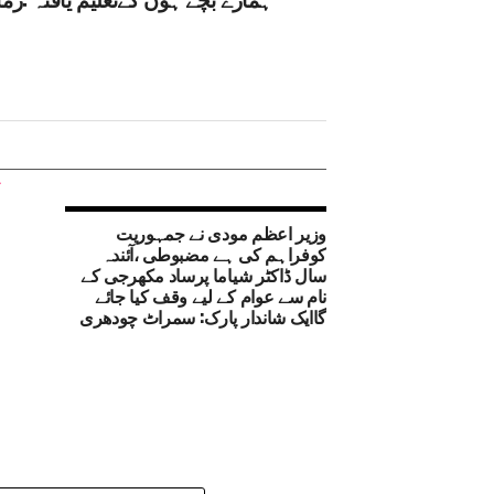
وزیر اعظم مودی نے جمہوریت
کوفراہم کی ہے مضبوطی ،آئندہ
سال ڈاکٹر شیاما پرساد مکھرجی کے
نام سے عوام کے لیے وقف کیا جائے
گاایک شاندار پارک: سمراٹ چودھری