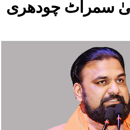
لیٰ سمراٹ چودھری