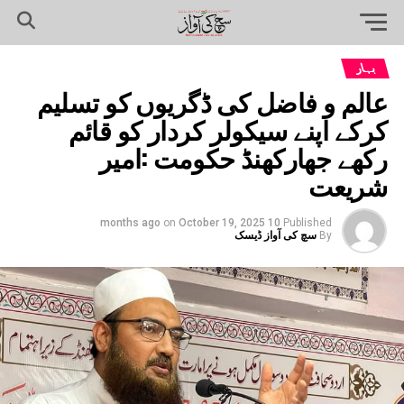
بہار
عالم و فاضل کی ڈگریوں کو تسلیم
کرکے اپنے سیکولر کردار کو قائم
رکھے جھارکھنڈ حکومت :امیر
شریعت
on
October 19, 2025
10 months ago
Published
By
سچ کی آواز ڈیسک