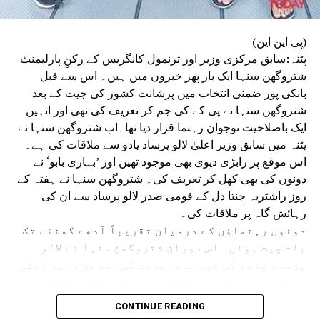
(پی این این)
پٹنہ:سابق مرکزی وزیر اور ترنمول کانگریس کے رکنِ پارلیمنٹ
شتروگھن سنہا ایک بار پھر خبروں میں ہیں۔ اس سے قبل
بانکی پور ضمنی انتخاب میں پرشانت کشور کی جیت کے بعد
شتروگھن سنہا نے پی کے کی جم کر تعریف کی تھی اور انہیں
ایک باصلاحیت نوجوان رہنما قرار دیا تھا۔اب شتروگھن سنہا نے
پٹنہ میں سابق وزیر اعلیٰ لالو پرساد یادو سے ملاقات کی ہے۔
اس موقع پر رابڑی دیوی بھی موجود تھیں اور ’بہاری بابو‘ نے
دونوں کی بھی کھل کر تعریف کی۔ شتروگھن سنہا نے ہفتہ کے
روز راشٹریہ جنتا دل کے قومی صدر لالو پرساد سے ان کی
رہائش گاہ پر ملاقات کی۔
دونوں رہنماؤں کے درمیان تقریباً آدھے گھنٹے تک
بات چیت ہوئی۔ اس دوران شتروگھن سنہا نے لالو
پرساد یادو کی خیریت دریافت کی۔ سابق وزیر اعلیٰ
رابڑی دیوی بھی اس موقع پر موجود تھیں، جبکہ
قائدِ حزبِ اختلاف تیجسوی یادو اس وقت وہاں موجود
CONTINUE READING
نہیں تھے۔ملاقات کے بعد شتروگھن سنہا نے کہا کہ