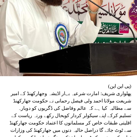
(پی این این)
پھلواری شریف: امارت شرعیہ بہار اڈیشہ وجھارکھنڈ کے امیر
شریعت مولانا احمد ولی فیصل رحمانی نے حکومت جھارکھنڈ
سے مطالبہ کیا ہے کہ عالم وفاضل کی ڈگریوں کو دوبارہ
تسلیم کرکے اپنے سیکولر کردار کوبحال رکھے ورنہ ریاست کے
اقلیتی طبقات خاص کر مسلمانوں کا اعتماد حکومت جھارکھنڈ
سے ٹوٹ جائے گا دراصل حالیہ دنوں میں جھارکھنڈ کی وزارات