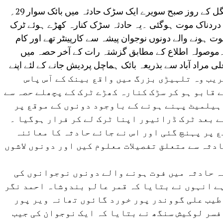
دیوبند:سہارنپور مظفر نگر ہائی وے پر منگل کے روز صبح سویرے ایک سڑک حادثہ میں بائک سوار 29؍
لہ طیب علی کی دردناک موت ہوگئی ۔یہ حادثہ سڑک کنارہ کھڑے ہوئے ٹرک
 ہونے والے دونوں نوجوان پیشہ سے کارپینٹر تھے اور کام
وصولہ اطلاع کے مطابق گزشتہ رات کے آخر حصہ میں
یب علی مراد آباد سے بذریعہ بائک ہماچل پردیش جانے کے لئے اپنے
 لیکن صبح 8؍ بجے کے قریب وہ تلہیڑی بزرگ میں واقع بینک کے آس پاس
ے قابو ہو کر سڑک کنارہ کھڑے ٹرک کے پچھلے حصہ سے
ہیلمیٹ پہنے ہونے کے باوجود دونوں کے موقع پر
 بعد ٹرک ڈرائیور اپنا ٹرک لے کر فرار ہوگیا ۔
ع پر پہنچ گئی اور اس نے جائے حادثہ کا معائنہ
ادثہ سے متعلق تفصیلات معلوم کیں اور دونوں لاشوں
ہ حادثہ میں فوت ہونے والے دونوں نوجوانوں کی
ہے انہوں نے بتایا کہ قمر عالم بندوشاہ احمد نگر
طیب علی گووندر پور خورد گائوں تھانہ ویر پور
فسر لوکیش سنگھ نے بتایا کہ ایک نوجوان کی جیب