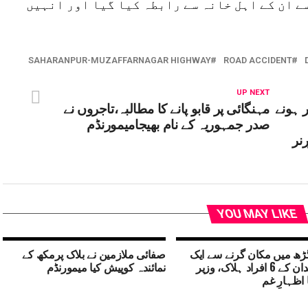
ے ان کے اہل خانہ سے رابطہ کیا گیا اور انہیں
SAHARANPUR-MUZAFFARNAGAR HIGHWAY
ROAD ACCIDENT
UP NEXT
ر ہونے
مہنگائی پر قابو پانے کا مطالبہ،تاجروں نے
صدر جمہوریہ کے نام بھیجامیمورنڈم
نر
YOU MAY LIKE
ڑھ میں مکان گرنے سے ایک
صفائی ملازمین نے بلاک پرمکھ کے
ہی خاندان کے 6 افراد ہلاک، وزیر
نمائندہ کوپیش کیا میمورنڈم
 اظہارِ غم