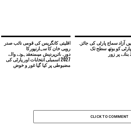
یں آزاد سماج پارٹی کی جائزہ
اقلیتی کانگریس کی قومی نائب صدر
پارٹی کو بوتھ سطح تک
روبی خان کا سہارنپورکا
نانے پر زور
دورہ،اترپردیش میںمنعقدہونے والے
2027 اسمبلی انتخابات اور پارٹی کی
مضبوطی پر کیا گیا غور و خوض
CLICK TO COMMENT