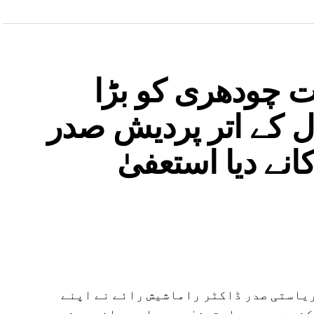
ت چودھری کو بڑا
ل کے اتر پردیش صدر
نے دیا استعفیٰ
 ریاستی صدر ڈاکٹر راماشیش رائے نے اپنے
نیت سے بھی استعفیٰ دے دیا ہے۔ انہوں نے