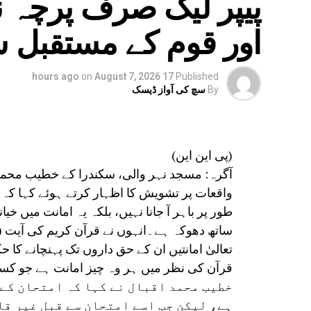
پیپر لیک صرف پرچہ ن
لیکن آج عوامی زندگی میں سماجی تقسیم
اور قوم کے مستقبل س
دینے کا رجحان جمہوریت، سماجی ہم آہن
رہا ہے۔
مسٹر رائے نے کہا کہ آج سیاست میں نظ
on
August 7, 2026
17 hours ago
Published
خاندانی سیاست کا اثر بڑھتا جا رہا ہ
By
سچ کی آواز ڈیسک
رہا ہے۔ انہوں نے اپنے استعفے میں کہا
ہونے والے حملوں سے جمہوریت خطرے میں 
ملک‘‘ کے جذبے کا ذکر کرتے ہوئے انہوں
(پی این این)
کی بنا پر وہ ریاستی صدر کے عہدے اور 
آگرہ: مسجد نہر والی، سکندرا کے خطیب محمد 
رہے ہیں۔
واقعات پر تشویش کا اظہار کرتے ہوئے کہا کہ ا
طور پر باہر آ جانا نہیں، بلکہ یہ امانت میں 
تعالیٰ امانتیں ان کے حق داروں تک پہنچانے کا ح
قرآن کی نظر میں ہر وہ چیز امانت ہے جو کس
خطیب محمد اقبال نے کہا کہ امتحان کے 
ہے، لیکن جب اسے امتحان سے قبل غیر ق