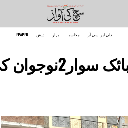
دلی این سی آر
محاسبہ
بہار
دیش
EPAPER
سڑک حادثہ میں بائک سوار2نوجو