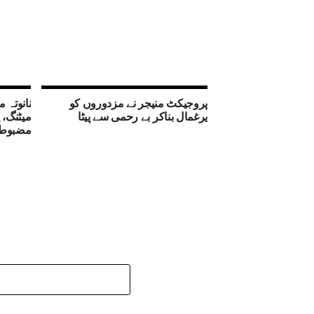
پروجیکٹ منیجر نے مزدوروں کو
نانوتہ م
یرغمال بناکر بے رحمی سے پیٹا
میٹنگ، 
مضبوط ب