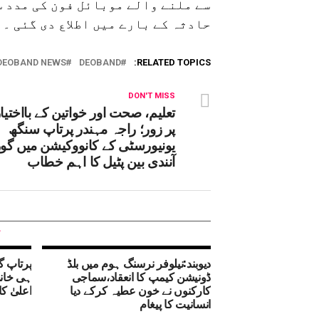
سے ملنے والے موبائل فون کی مدد س
حادثہ کے بارے میں اطلاع دی گئی ۔
DEOBAND NEWS
DEOBAND
RELATED TOPICS:
DON'T MISS
تعلیم، صحت اور خواتین کے بااختیا
پر زور؛ راجہ مہندر پرتاپ سنگھ
یونیورسٹی کے کانووکیشن میں گور
آنندی بین پٹیل کا اہم خطاب
دیوبند:نیلوفر نرسنگ ہوم میں بلڈ
پرتاپ گ
ڈونیشن کیمپ کا انعقاد،سماجی
کارکنوں نے خون عطیہ کرکے دیا
اعلیٰ کا
انسانیت کا پیغام