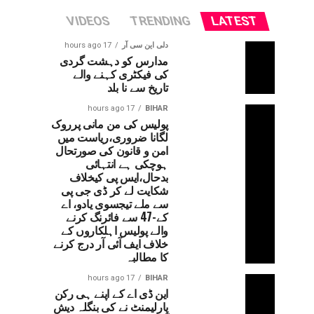
VIDEOS
TRENDING
LATEST
دلی این سی آر
17 hours ago
مدارس کو دہشت گردی
کی فیکٹری کہنے والے
تاریخ سے نا بلد
17 hours ago
BIHAR
پولیس کی من مانی پرروک
لگانا ضروری،ریاست میں
امن و قانون کی صورتحال
ہوچکی ہے انتہائی
بدحال،ایس پی کیخلاف
شکایت لے کر ڈی جی پی
سے ملے تیجسوی یادو، اے
کے-47 سے فائرنگ کرنے
والے پولیس اہلکاروں کے
خلاف ایف آئی آر درج کرنے
کا مطالبہ
17 hours ago
BIHAR
این ڈی اے کے اپنے ہی رکن
پارلیمنٹ نے کی بنگلہ دیش