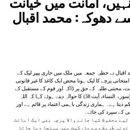
ہیں، امانت میں خیانت
 اور ذات پات کی بنیاد پر جنون کو بڑھاوا
ے دھوکہ: محمد اقبال
گی اور قومی مفاد کے لیے خطرناک بنتا جا
ریاتی وابستگی کی جگہ معاشی طاقت اور
ے، جس سے جمہوری اقدار کو مسلسل نقصان پہنچ
 کہ آئین، جمہوریت اور آئینی اداروں پر
ہے۔ ’’فرد سے بڑی پارٹی اور پارٹی سے بڑا
 نے کہا کہ انہی نظریاتی اور اخلاقی وجوہات
پارٹی کی بنیادی رکنیت سے اپنا استعفیٰ دے
اقبال نے خطبہ جمعہ میں ملک میں جاری پیپر لیک کے
متحانی پرچے کا لیک ہونا محض ایک کاغذ کا غیر قانونی
خیانت، محنتی طلبہ کے حق پر ڈاکہ اور قوم کے مستقبل کے
ساتھ دھوکہ ہے۔انہوں نے قرآن کریم کی آیت (سورۃ النساء، آیت 58) کا حوالہ دیتے ہوئے کہا کہ اللہ
کم دیتا ہے۔ ہماری زندگی باہمی اعتماد پر قائم ہے اور
ی کے سپرد کی جائے۔
لیے محفوظ کیا جانے والا پرچہ بھی ایک امانت
انونی طریقے سے مارکیٹ میں پہنچا دیا جاتا