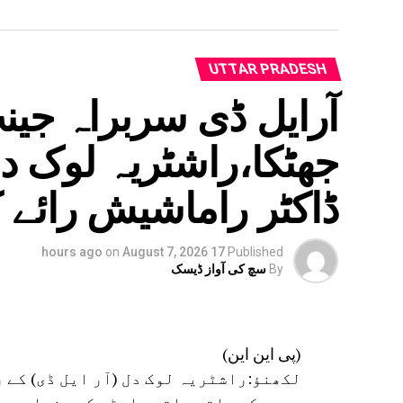
UTTAR PRADESH
آرایل ڈی سربراہ جین
جھٹکا،راشٹریہ لوک د
ڈاکٹر راماشیش رائے کا
on
August 7, 2026
17 hours ago
Published
By
سچ کی آواز ڈیسک
(پی این این)
لکھنؤ:راشٹریہ لوک دل (آر ایل ڈی) کے
عہدے کے ساتھ ساتھ پارٹی کی بنیادی رک