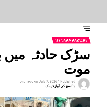
UTTAR PRADESH
موت
on
July 7, 2026
1 month ago
Published
By
سچ کی آواز ڈیسک