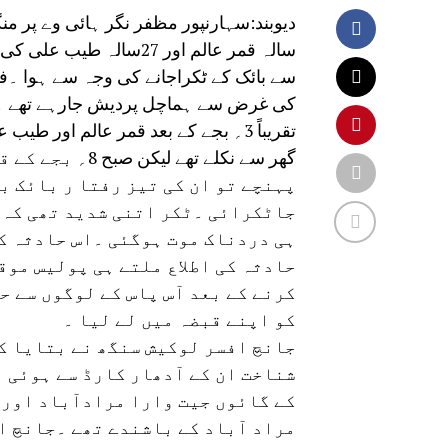
سالہ قمر عالم اور 27سا
سے بائک کے ٹکراجانے کی وجہ سے ہوا ۔فوت
کی غرض سے ہماچل پردیش جارہے تھے ۔م
تقریباً 3؍ بجے کے بعد قمر عالم اور ط
گھر سے نکلے تھے
پہنچے تو ان کی تیز رفتا ر بائک ب
جاٹکرائی ۔ٹکر اتنی شدید تھی کہ 
ہی دردناک موت ہوگئی ۔اس حادثہ کے
حادثہ کی اطلاع ملتے ہی پولیس موق
کرنے کے بعد آس پاس کے لوگوں سے ح
کو اپنے قبضہ میں لے لیا ۔
جانچ افسر لوکیش سنگھ نے بتایا ک
شناخت ان کے آدھار کارڈ سے ہوئی 
کے گائوں جیت وارا مرادآباد اور 
مراد آباد کے باشندے تھے ۔جانچ ا