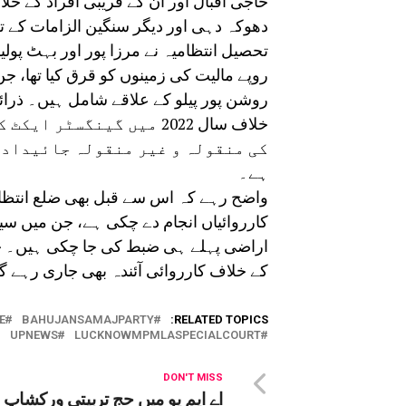
حاجی اقبال اور ان کے قریبی افراد کے خلا
دھوکہ دہی اور دیگر سنگین الزامات کے
روپے مالیت کی زمینوں کو قرق کیا تھا، جن 
روشن پور پیلو کے علاقے شامل ہیں۔ ذرائع
خلاف سال 2022 میں گینگس
کی منقولہ و غیر منقولہ جائیدادو
ہے۔
واضح رہے کہ اس سے قبل بھی ضلع انتظامی
کارروائیاں انجام دے چکی ہے، جن میں سین
اراضی پہلے ہی ضبط کی جا چکی ہیں۔ حکا
کے خلاف کارروائی آئندہ بھی جاری رہے 
E
BAHUJANSAMAJPARTY
RELATED TOPICS:
UPNEWS
LUCKNOWMPMLASPECIALCOURT
DON'T MISS
اے ایم یو میں حج تربیتی ورکشاپ ک