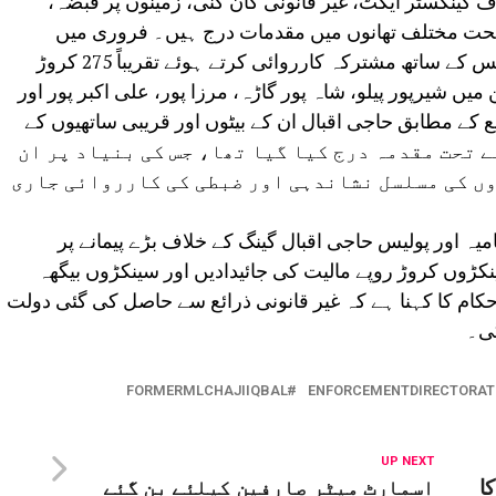
ف گینگسٹر ایکٹ، غیر قانونی کان کنی، زمینوں پر قبضہ،
 تحت مختلف تھانوں میں مقدمات درج ہیں۔ فروری میں
تحصیل انتظامیہ نے مرزا پور اور بہٹ پولیس کے ساتھ مشترکہ کارروائی کرتے ہوئے تقریباً 275 کروڑ
میں شیرپور پیلو، شاہ پور گاڑہ، مرزا پور، علی اکبر پور اور
 کے مطابق حاجی اقبال ان کے بیٹوں اور قریبی ساتھیوں کے
ٹر ایکٹ کے تحت مقدمہ درج کیا گیا تھا، جس کی بنیاد پر ان
ں کی مسلسل نشاندہی اور ضبطی کی کارروائی جاری
ہ اور پولیس حاجی اقبال گینگ کے خلاف بڑے پیمانے پر
کڑوں کروڑ روپے مالیت کی جائیدادیں اور سینکڑوں بیگھہ
م کا کہنا ہے کہ غیر قانونی ذرائع سے حاصل کی گئی دولت
گی۔
FORMERMLCHAJIIQBAL
ENFORCEMENTDIRECTORAT
UP NEXT
ا
اسمارٹ میٹر صارفین کیلئے بن گئے