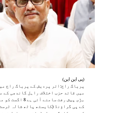
(پی این این)
پریاگ راج:اتر پردیش کے پریاگ راج می
میں قائد حزب اختلاف راہل گاندھی کے م
بڑی پیش رفت سامن
کے پی گراؤنڈ (کایستھ پاٹھ شالہ ٹرسٹ)