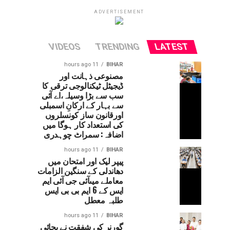
ADVERTISEMENT
VIDEOS
TRENDING
LATEST
11 hours ago
BIHAR
مصنوعی ذہانت اور
ڈیجیٹل ٹیکنالوجی ترقی کا
سب سے بڑا وسیلہ،اے آئی
سے بہار کے ارکانِ اسمبلی
اورقانون ساز کونسلروں
کی استعداد کار ہوگا میں
اضافہ: سمراٹ چوہدری
11 hours ago
BIHAR
پیپر لیک اور امتحان میں
دھاندلی کے سنگین الزامات
معاملے میںآئی جی آئی ایم
ایس کے 6 ایم بی بی ایس
طلبہ معطل
11 hours ago
BIHAR
گورنر کی شفقت نے بچائی