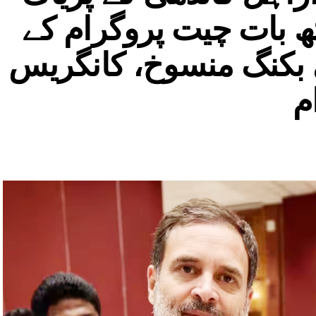
ھ بات چیت پروگرام کے
ی بکنگ منسوخ، کانگریس
م