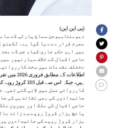
(پی این این)
دیوبند:بہوجن سماج پارٹی کے سابق
مجرم قرار دے دیا گیا ہے۔ لکھنؤ 
میں اہم حکم جاری کیا، جس کے بعد 
حاجی اقبال کے خلاف سہارنپور میں 
مختلف مقدمات میں سخت کارروائیا
کارروائی عمل میں لائی گئی تھی۔ ذ
جائیدادوں کی بھی نشاندہی کی جا 
حاجی اقبال کی ملک اور بیرون ملک 
پانچ ہزار کروڑ روپے سے زائد مالی
ہزار کروڑ روپے کی جائیدادوں پر 