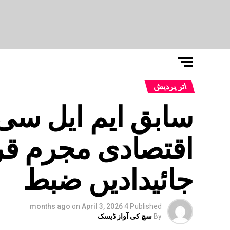
اتر پردیش
سابق ایم ایل سی
جائیدادیں ضبط
on
April 3, 2026
4 months ago
Published
By
سچ کی آواز ڈیسک