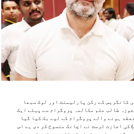
ں کانگریس کے رکن پارلیمنٹ اور لوک سبھا
جوزہ طالب علم مکالمہ پروگرام سے پہلے ایک
ے آئی ہے 8 اگست کو منعقد ہونے والے پروگرام کے لیے بک کیا گیا
 کی اجازت ٹرسٹ نے اچانک منسوخ کر دی ہے اس