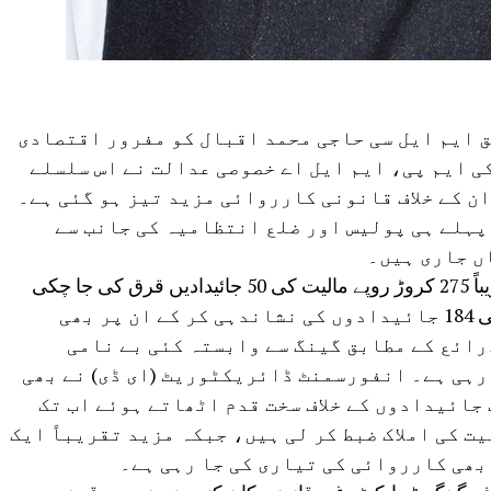
 ایم ایل سی حاجی محمد اقبال کو مفرور اقتصادی
کی ایم پی، ایم ایل اے خصوصی عدالت نے اس سلسلے
ان کے خلاف قانونی کارروائی مزید تیز ہو گئی ہے۔
پہلے ہی پولیس اور ضلع انتظامیہ کی جانب سے
ں جاری ہیں۔
اطلاعات کے مطابق فروری 2026 میں تقریباً 275 کروڑ روپے مالیت کی 50 جائیدادیں قرق کی جا چکی
ہیں، جبکہ اس سے قبل 203 کروڑ روپے کی 184 جائیدادوں کی نشاندہی کر کے ان پر بھی
رائع کے مطابق گینگ سے وابستہ کئی بے نامی
رہی ہے۔ انفورسمنٹ ڈائریکٹوریٹ (ای ڈی) نے بھی
جائیدادوں کے خلاف سخت قدم اٹھاتے ہوئے اب تک
ت کی املاک ضبط کر لی ہیں، جبکہ مزید تقریباً ایک
بھی کارروائی کی تیاری کی جا رہی ہے۔