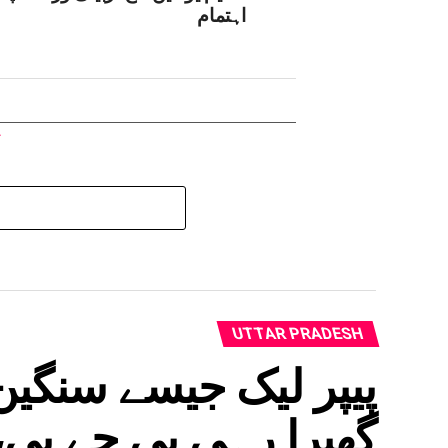
اہتمام
UTTAR PRADESH
پیپر لیک جیسے سنگی
گھبرا رہی بی جے پی،