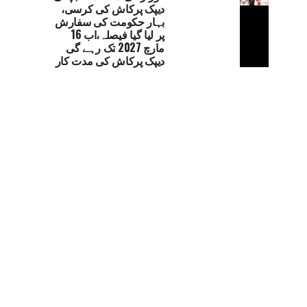
دیپک پرکاش کی کرسی،
بہار حکومت کی سفارش
پر لیا گیا فیصلہ،اب 16
مارچ 2027 تک رہے گی
دیپک پرکاش کی مدت کار