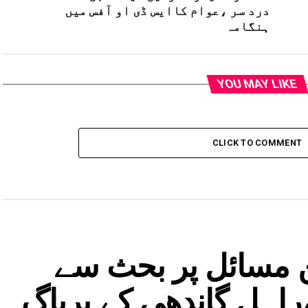
درد سر ،عوام کاایس ڈی او آفس میں
ہنگامہ
YOU MAY LIKE
CLICK TO COMMENT
ن مسائل پر بحث سے
راہل گاندھی کے پریاگ