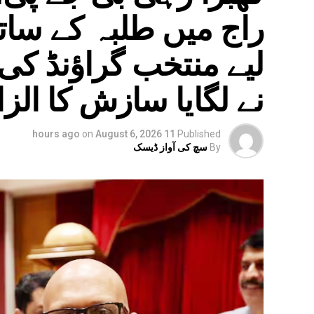
راج میں طلبہ کے سات
لیے منتخب گراؤنڈ ک
نے لگایا سازش کا الزا
on
August 6, 2026
11 hours ago
Published
By
سچ کی آواز ڈیسک