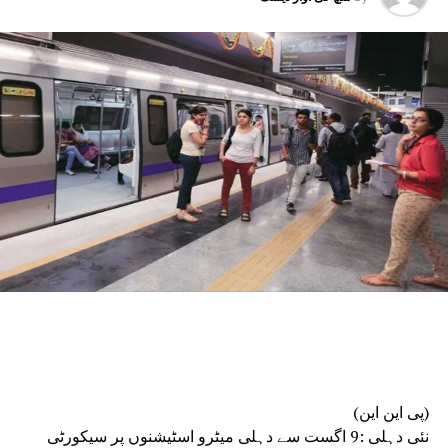
ہزار روپے ماہانہ اسٹائپنڈ پر مقرر کرنے کی پہل
کی گئی ہے۔انہوں نے بتایا کہ ایف ایس ایل کو جدید
ترین بنانے کے لیے ضروری مشینری، سائنسی آلات،
سائبر ورک اسٹیشن اور استعمال کی اشیاء کی
خریداری کی گئی ہے۔
دہلی پولیس کی چھ رینجز اور 15 اضلاع میں نئے فوجداری
قوانین کے مطابق جائے وقوعہ پر فوری سائنسی
امداد دستیاب کرانے کے لیے فارنسک ماہرین
تعینات کیے گئے ہیں۔ مختلف رینجز میں فارنسک
ٹیموں کے استعمال کے لیے چھ موبائل فارنسک وین
بھی خریدی اور فعال کی جا رہی ہیں۔مسٹر سود نے
کہا کہ زیرِ التوا مقدمات کو کم کرنے کے لیے ایف
ایس ایل نے بہتر انسانی وسائل کے انتظام، توسیع
شدہ اور لچکدار کام کے اوقات، ہفتہ وار چھٹیوں
میں کام، عملے کے لیے نقل و حمل، سکیورٹی و کھانے
کا انتظام، اسٹاف روٹیشن اور مختلف ڈویژنوں کے
درمیان بہتر تعامل جیسے اقدامات اٹھائے ہیں۔
(پی این این)
انہوں نے کہا کہ سائنسی تحقیقات موثر فوجداری
نئی دہلی :9 اگست سے دہلی میٹرو اسٹیشنوں پر سیکورٹی
نظامِ انصاف کی ریڑھ کی ہڈی ہے۔ وقت پر کی جانے