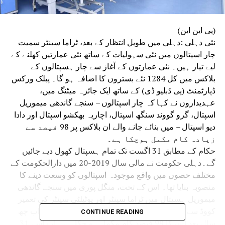
(پی این این)
نئی دہلی :دہلی میں طویل انتظار کے بعد، ٹراما سینٹر سمیت
چار اسپتالوں میں نئی سہولیات کے ساتھ نئی عمارتیں کھلنے کے
لیے تیار ہیں۔ نئی عمارتوں کے آغاز سے چار ہسپتالوں کے
بلاکس میں کل 1284 نئے بستروں کا اضافہ ہو گا۔ پبلک ورکس
ڈپارٹمنٹ (پی ڈبلیو ڈی) کے ساتھ ایک جائزہ میٹنگ میں،
عہدیداروں نے کہا کہ چار اسپتالوں – سنجے گاندھی میموریل
اسپتال، گرو گووند سنگھ اسپتال، اچاریہ بھکشو اسپتال اور دادا
دیو اسپتال – میں بنائے جانے والے ان بلاکس پر 98 فیصد سے
زیادہ کام مکمل ہوچکا ہے۔
حکام کے مطابق 31 اگست تک تمام ہسپتال کھول دیے جائیں
گے۔دہلی حکومت نے مالی سال 2019-20 میں دارالحکومت کے
مختلف حصوں میں واقع موجودہ اسپتالوں کو وسعت دینے کا
منصوبہ بنایا تھا۔ اس کے تحت، منگل پوری میں سنجے گاندھی
میموریل ہسپتال میں ٹراما سینٹر اور یوٹیلٹی سینٹر کی تعمیر
کووڈ سے پہلے جنوری 2020 میں شروع کی گئی تھی۔ اب چھ
CONTINUE READING
سال بعد اس کا 99 فیصد کام مکمل ہو چکا ہے۔ اب اسے 31