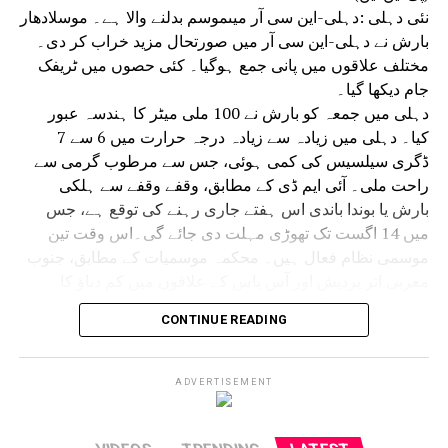
تقریبات کو ہموار اور واقعات سے پاک کرنے کو یقینی بنانے پر
نئی دہلی :دہلی-این سی آر میںموسم بدلنے والا ہے۔ موسلادھار
زور دیا گیا۔
بارش نے دہلی-این سی آر میں صورتحال مزید خراب کر دی۔
مختلف علاقوں میں پانی جمع ہوگیا۔ کئی حصوں میں ٹریفک
جام دیکھا گیا۔
دہلی میں جمعہ کو بارش نے 100 ملی میٹر کا ہندسہ عبور
کیا۔ دہلی میں زیادہ سے زیادہ درجہ حرارت میں 6 سے 7
ڈگری سیلسیس کی کمی ہوئی، جس سے مرطوب گرمی سے
راحت ملی۔ آئی ایم ڈی کے مطابق، وقفے وقفے سے ہلکی
بارش یا بوندا باندی اس ہفتے جاری رہنے کی توقع ہے، جس
میں 14 اگست تک تھوڑی مہلت دی جائے گی۔اس وقت تین
موسمی نظام فعال ہیں۔ محکمہ موسمیات کے مطابق، جنوب
مغربی اتر پردیش اور آس پاس کے علاقوں میں کم دباؤ کا
علاقہ کمزور ہوگیا ہے، لیکن اس سے منسلک سائیکلونک
CONTINUE READING
سرکولیشن اب شمال مشرقی راجستھان اور آس پاس کے
علاقوں میں سرگرم ہے۔ مانسون کی گرت دہلی، سدھی اور
دیگھا سے بھی گزر رہی ہے، جو مشرقی وسطی خلیج بنگال تک
ADVERTISEMENT
پھیلی ہوئی ہے۔ ایک ویسٹرن ڈسٹربنس گرت کی شکل میں
رہتا ہے۔ان موسمی نظاموں کے اثر کی وجہ سے ابر آلود