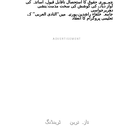
جمہوری حقوق کا استحصال ناقابل قبول، اساتذہ کی
آواز دبانے کی کوشش کی سخت مذمت:بنشی
دھربرجواسی
جامعہ خلفاء راشدین،پورنیہ میں’’النادی العربی‘‘ کے
تعلیمی پروگرام کا انعقاد
ADVERTISEMENT
تازہ ترین
ٹرینڈنگ