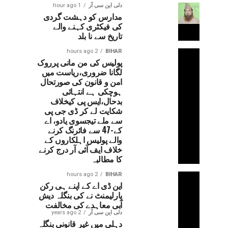
دلی این سی آر
1 hour ago
مدارس کو دہشت گردی
کی فیکٹری کہنے والے
تاریخ سے نا بلد
2 hours ago
BIHAR
پولیس کی من مانی پرروک
لگانا ضروری،ریاست میں
امن و قانون کی صورتحال
ہوچکی ہے انتہائی
بدحال،ایس پی کیخلاف
شکایت لے کر ڈی جی پی
سے ملے تیجسوی یادو، اے
کے-47 سے فائرنگ کرنے
والے پولیس اہلکاروں کے
خلاف ایف آئی آر درج کرنے
کا مطالبہ
2 hours ago
BIHAR
این ڈی اے کے اپنے ہی رکن
پارلیمنٹ نے کی بنگلہ دیش
آبی معاہدے کی مخالفت
دلی این سی آر
2 years ago
دہلی میں غیر قانونی بنگلہ