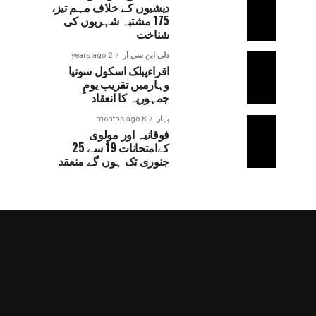
دیشیوں کے خلاف مہم تیز،
175 مشتبہ شہریوں کی
شناخت
دلی این سی آر
2 years ago
اقراءپبلک اسکول سونیا
وہارمیں تقریب یومِ
جمہوریہ کا انعقاد
بہار
8 months ago
فوقانیہ اور مولوی
کےامتحانات 19 سے 25
جنوری تک ہوں گے منعقد