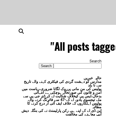
All posts tagge
Search
Search
حالیہ خبریں
مدارس کو دہشت گردی کی فیکٹری کہنے والے تاریخ
سے نا بلد
پولیس کی من مانی پرروک لگانا ضروری،ریاست میں
امن و قانون کی صورتحال ہوچکی ہے انتہائی
بدحال،ایس پی کیخلاف شکایت لے کر ڈی جی پی سے
ملے تیجسوی یادو، اے کے-47 سے فائرنگ کرنے والے
پولیس اہلکاروں کے خلاف ایف آئی آر درج کرنے کا
مطالبہ
این ڈی اے کے اپنے ہی رکن پارلیمنٹ نے کی بنگلہ دیش
آبی معاہدے کی مخالفت