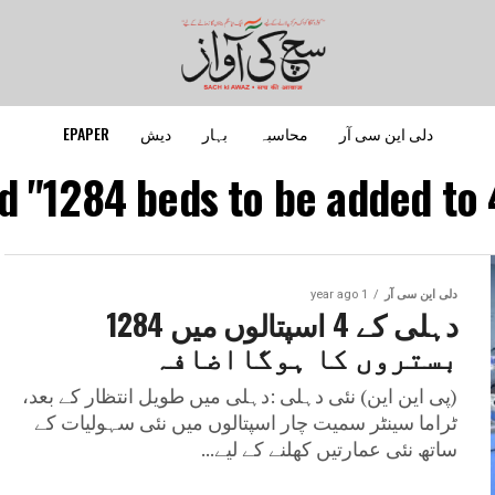
دلی این سی آر
محاسبہ
بہار
دیش
EPAPER
d "1284 beds to be added to 4
دلی این سی آر
1 year ago
دہلی کے 4 اسپتالوں میں 1284
بستروں کا ہوگااضافہ
(پی این این) نئی دہلی :دہلی میں طویل انتظار کے بعد،
ٹراما سینٹر سمیت چار اسپتالوں میں نئی سہولیات کے
ساتھ نئی عمارتیں کھلنے کے لیے...