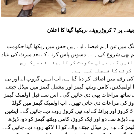
پتا کا اعلان
نگ میں تین اہم فیصلے لیے ہیں جس میں ریکھا گپتا حکومت
بھی شروع کی ہے۔ دسویں پاس کرنے کے بعد میرٹ کی بنیاد
پ ٹاپ دیے جائیں گے۔ دہلی حکومت کی کابینہ نے سرکاری
 کرنے کا فیصلہ کیا ہے۔
 کی رقم میں اضافہ کر دیا گیا ہے، اب انہیں گروپ اے اور بی
 اولمپکس، کامن ویلتھ گیمز اور نیشنل گیمز میں میڈل جیتنے
ے ساتھ مراعات بھی دی جائیں گی۔ اس سے قبل اولمپک گیمز
کروڑ کی مراعات دی جاتی تھیں۔ اب اولمپک گیمز میں گولڈ
میڈل جیتنے والوں کو 7 کروڑ، سلور کے لیے 5 کروڑ اور برانڈ کے لیے تین کروڑ روپے دیے جائیں گے۔ ایشین
لیے ڈیڑھ سے دو اور ایک کروڑ، کامن ویلتھ گیمز کو دو، ڈیڑھ
اور ایک کروڑ روپے دیے جائیں گے۔ نیشنل گیمز کے لیے ہر میڈل جیتنے والے کو 11 لاکھ روپے دیے جائیں گے۔