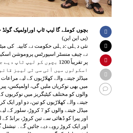
بچوں کوملے گا لیپ ٹاپ اوراولمپک گولڈ جیتنے پر 7 کروڑروپئے ،ریکھا گ
(پی این این)
نئی دہلی :دہلی حکومت نے کابینہ کی میٹ
نے چیف منسٹر اسپورٹس پروموشن اسکیم 
پر تقریباً 1200 بچوں کو لی
اسکولوں میں آئی سی ٹی لیبز قائم
میڈلز جیتنے والے کھلاڑیوں کے لیے مراعات
میں بھی نوکریاں ملیں گی، اولمپکس، پیرا
والوں کو مختلف کیٹیگریز میں نوکریوں ک
جیتنے والے کھلاڑیوں کو تین، دو اور ایک 
اور پیرا کو ڈھائی سے تین کروڑ، برانڈ کے 