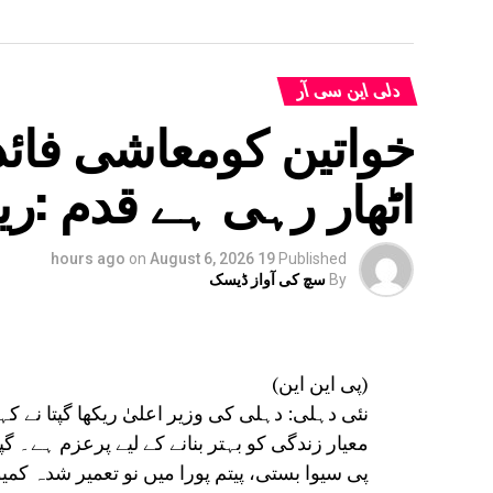
دلی این سی آر
خواتین کومعاشی فائدہ
اٹھار رہی ہے قدم :ری
on
August 6, 2026
19 hours ago
Published
By
سچ کی آواز ڈیسک
(پی این این)
نئی دہلی: دہلی کی وزیر اعلیٰ ریکھا گپتا نے 
معیار زندگی کو بہتر بنانے کے لیے پرعزم ہے۔ گپ