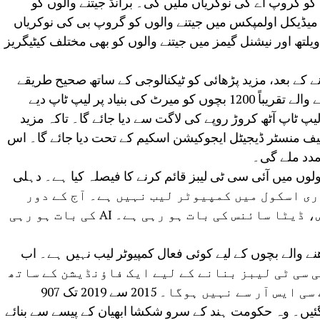
کو گروپ اے کی نوکریاں ملیں گی۔ برانڈ جیتنے والوں کو
میڈیکل اولمپکس میں جیتنے والوں کو گروپ بی کی نوکریاں
تھ اور نیشنل گیمز میں جیتنے والوں کو بھی مختلف کیٹیگریز
کے بعد، مزید پڑھائی کو ٹیکنالوجی کے ساتھ صحیح طریقے
سے کرنا چاہیے۔ دسویں جماعت پاس کرنے والے تقریباً 1200 بچوں کو میرٹ کی بنیاد پر لیپ ٹاپ دیے
 گے۔ یہ لیپ ٹاپ آٹھ کروڑ روپے کی لاگت سے دیا جائے گا۔ تاکہ مزید
 منسٹر ڈیجیٹل ایجوکیشن اسکیم کے تحت دیا جائے گا۔ اس
مدد ملے گی۔
ں میں آئی سی ٹی لیبز قائم کرنے کا فیصلہ کیا ہے۔ دہلی
 سرکاری اسکول میں کمپیوٹر لیب نہیں ہے۔ آج کے دور
میں جہاں ڈیجیٹل تعلیم، روبوٹکس، ڈیٹا سائنس کی بات ہو رہی ہے۔ AI کی بات ہو رہی
 والے بچوں کے لیے کوئی فعال کمپیوٹر لیب نہیں ہے۔ اب
کولوں میں آئی سی ٹی لیبز بنانے کے لیے ایک فاؤنڈیشن کے ساتھ
ہاتھ ملایا ہے۔ لیکن یہ کام اکیلے سی ایس آر سے نہیں ہوگا۔ 2015 سے 2019 تک 907
 گئیں۔ وہ حکومت ہند کے سرو شکشا ابھیان کے پیسے سے بنائے