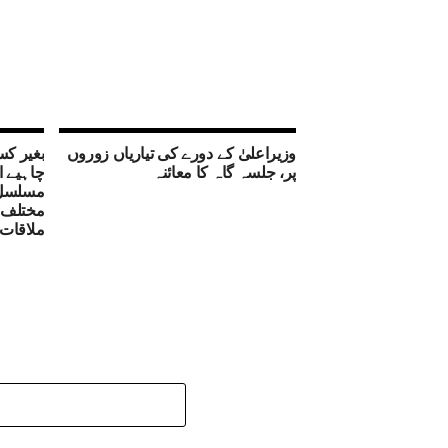
وزیراعلیٰ کے دورے کی تیاریاں زوروں
بغیر کس
پر، جلسہ گاہ کا معائنہ
چاہیے ا
مسلسل 
مختلف ا
ملاقات 