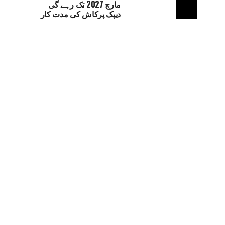
مارچ 2027 تک رہے گی
دیپک پرکاش کی مدت کار