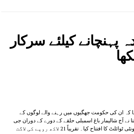
 پہنچانے کیلئے سرکار
کھا
کہا کہ ان کی حکومت جھگیوں میں رہنے والے لوگوں کے
تا نے آج شالیمار باغ اسمبلی حلقے کے دورے کے دوران جی
پی سیوا بستی، پیتم پورا میں نو تعمیر شدہ کمیونٹی ٹوائلٹ کا افتتاح کیا۔ تقریباً 21 لاکھ روپے کی لاگت