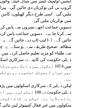
ایشین اولمپک گیمز میں میڈل جیتنے والوں 
گروپ بی کی نوکریاں دی جائیں گی۔ پیرا 
ملیں گی۔ اسی طرح دیگر کھیلوں، کامن ویل
میں نوکریاں ملیں گی۔
دسویں جماعت اچھے نمبروں سے پاس کرنے 
جائیں گے۔ I-7 لیپ ٹاپ دیے جائیں
مطالعہ صحیح طریقے سے ہو سکے۔ یہ چیف
سے طلباء کو مزید تعلیم حاصل کرنے میں 
دہلی حکومت کی کابینہ نے سرکاری اسکولو
میں 1074 اسکول ہیں، ایک بھی
ہے۔
لیکن دہلی کے سرکاری اسکولوں میں پڑھنے
دہلی حکومت نے 100 اس
سکولوں میں غیر فعال کمپیوٹر لیبز بنائی