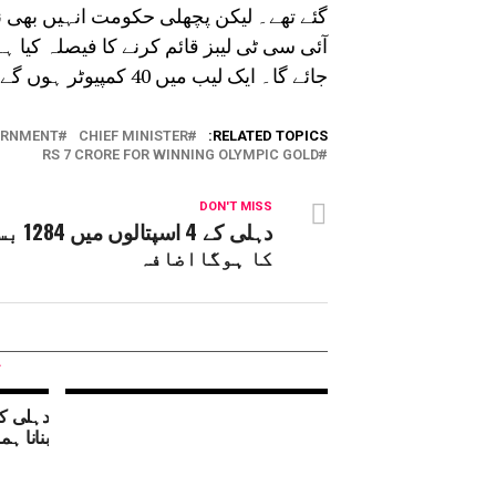
آئی سی ٹی لیبز قائم کرنے کا فیصلہ کیا 
جائے گا۔ ایک لیب میں 40 کمپیوٹر ہوں گے۔
ERNMENT
CHIEF MINISTER
RELATED TOPICS:
RS 7 CRORE FOR WINNING OLYMPIC GOLD
DON'T MISS
دہلی کے 4 ا
کا ہوگااضافہ
دہلی ک
بنانا ہم