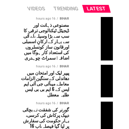
VIDEOS
TRENDING
LATEST
16 hours ago
BIHAR
مصنوعی ذہانت اور
ڈیجیٹل ٹیکنالوجی ترقی کا
سب سے بڑا وسیلہ،اے آئی
سے بہار کے ارکانِ اسمبلی
اورقانون ساز کونسلروں
کی استعداد کار ہوگا میں
اضافہ: سمراٹ چوہدری
16 hours ago
BIHAR
پیپر لیک اور امتحان میں
دھاندلی کے سنگین الزامات
معاملے میںآئی جی آئی ایم
ایس کے 6 ایم بی بی ایس
طلبہ معطل
16 hours ago
BIHAR
گورنر کی شفقت نے بچائی
دیپک پرکاش کی کرسی،
بہار حکومت کی سفارش
پر لیا گیا فیصلہ،اب 16