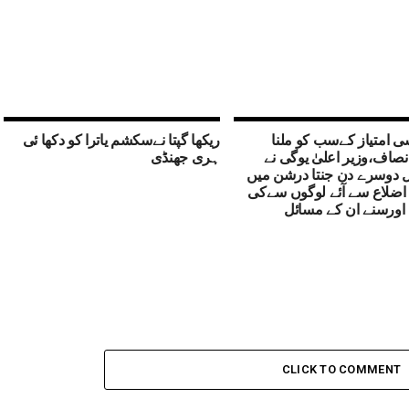
ی امتیاز کےسب کو ملنا
ریکھا گپتا نےسکشم یاترا کو دکھا ئی
نصاف،وزیر اعلیٰ یوگی نے
ہری جھنڈی
دوسرے دن جنتا درشن میں
ضلاع سے آئے لوگوں سےکی
اورسنے ان کے مسائل
CLICK TO COMMENT