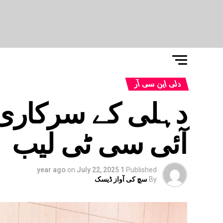
دلی این سی آر
دہلی کے سرکاری 
آئی سی ٹی لیب
on
July 22, 2025
1 year ago
Published
By
سچ کی آواز ڈیسک