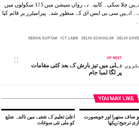
گئے تھے۔ لیکن پچھلی حکومت انہیں بھی نہیں چلا سکی۔ کابینہ نے رواں سیشن میں 175 سکولوں میں
ہے۔ انہیں سی بی ایس ای کے منظور شدہ پیرامیٹرز پر قائم کیا
REKHA GUPTA
ICT LAB
DELHI SCHOOLS
DELHI GOV
UP NEXT
سپتالوں میں 1284 بستروں
دہلی میں تیز بارش کے بعد کئی مقامات
پر لگا لمبا جام
YOU MAY LIKE
و صاف ستھرا اور خوبصورت
اعلیٰ تعلیم کے شعبے میں نالندہ ضلع
اری ترجیح:ریکھا
کو ملی نئی سوغات