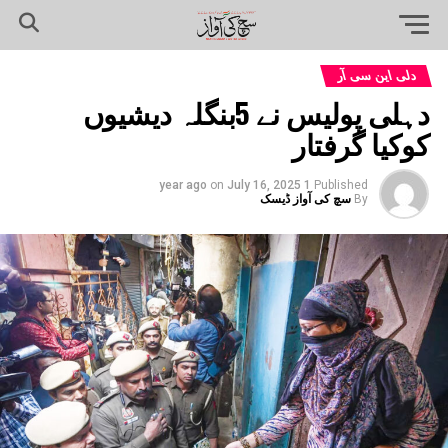
دلی این سی آر
دہلی پولیس نے 5بنگلہ دیشیوں
کوکیا گرفتار
on
July 16, 2025
1 year ago
Published
By
سچ کی آواز ڈیسک