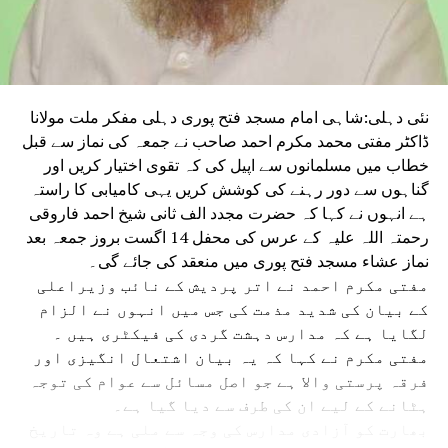
نئی دہلی:شاہی امام مسجد فتح پوری دہلی مفکر ملت مولانا
ڈاکٹر مفتی محمد مکرم احمد صاحب نے جمعہ کی نماز سے قبل
خطاب میں مسلمانوں سے اپیل کی کہ تقوی اختیار کریں اور
گناہوں سے دور رہنے کی کوشش کریں یہی کامیابی کا راستہ
ہے انہوں نے کہا کہ حضرت مجدد الف ثانی شیخ احمد فاروقی
رحمتہ اللہ علیہ کے عرس کی محفل 14 اگست بروز جمعہ بعد
نماز عشاء مسجد فتح پوری میں منعقد کی جائے گی۔
مفتی مکرم احمد نے اتر پردیش کے نائب وزیراعلی
کے بیان کی شدید مذمت کی جس میں انہوں نے الزام
لگایا ہے کہ مدارس دہشت گردی کی فیکٹری ہیں ۔
مفتی مکرم نے کہا کہ یہ بیان اشتعال انگیزی اور
فرقہ پرستی والا ہے جو اصل مسائل سے عوام کی توجہ
ہٹانے کے لیے ان کی طرف سے دیا گیا ہے۔
بھارت کو آزادی مدارس کی وجہ سے ملی ہے وہ تاریخ