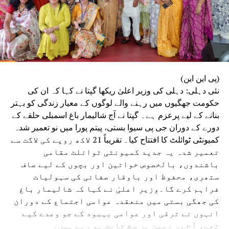
(پی این این)
نئی دہلی: دہلی کی وزیر اعلیٰ ریکھا گپتا نے کہا کہ ان کی
حکومت جھگیوں میں رہنے والے لوگوں کے معیار زندگی کو بہتر
بنانے کے لیے پرعزم ہے۔ گپتا نے آج شالیمار باغ اسمبلی حلقے کے
دورے کے دوران جی پی سیوا بستی، پیتم پورا میں نو تعمیر شدہ
کمیونٹی ٹوائلٹ کا افتتاح کیا۔ تقریباً 21 لاکھ روپے کی لاگت سے
تعمیر شدہ یہ جدید کمیونٹی ٹوائلٹ مقامی
باشندوں، بالخصوص خواتین اور بچوں کے لیے صاف
ستھری، محفوظ اور باوقار صفائی کی سہولیات
فراہم کرے گا۔وزیر اعلیٰ نے کہا کہ شالیمار باغ
کی جھگی بستی میں منعقدہ عوامی اجتماع کے دوران
انہوں نے ترقی اور عوامی بہبود کے جو وعدے کیے
تھے، آج وہ زمین پر سچ ثابت ہو رہے ہیں۔