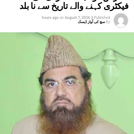
فیکٹری کہنے والے تاریخ سے نا بلد
on
August 7, 2026
2 hours ago
Published
By
سچ کی آواز ڈیسک