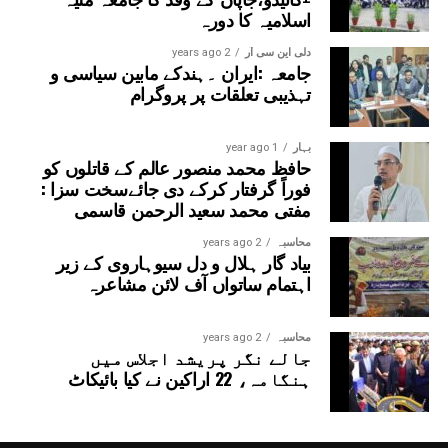
اسلامیہ کا دورہ
دلی این سی آر
2 years ago
جامعہ :ایران ۔ہندکے مابین سیاسی و
تہذیبی تعلقات پر پروگرام
بہار
1 year ago
حافظ محمد منصور عالم کے قاتلوں کو
فوراً گرفتار کرکے دی جائےسخت سزا :
مفتی محمد سعید الرحمن قاسمی
محاسبہ
2 years ago
بیاد گار ہلال و دل سیوہاروی کے زیر
اہتمام ساتواں آف لائن مشاعرہ
محاسبہ
2 years ago
جالے نگر پریشد اجلاس میں
ہنگامہ، 22 اراکین نے کیا بائیکاٹ