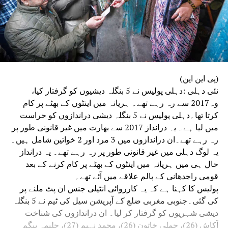
(پی این این)
نئی دہلی :دہلی پولیس نے 5 بنگلہ دیشیوں کو گرفتار کیا،
وہ2017 سے رہ رہے تھے۔ ہریانہ میں اینٹوں کے بھٹے پر کام
کرتا تھا۔دہلی پولیس نے 5 بنگلہ دیشی دراندازوں کو حراست
میں لیا ہے۔ یہ درانداز 2017 سے بھارت میں غیر قانونی طور پر
رہ رہے تھے۔ان دراندازوں میں 3 مرد اور 2 خواتین شامل ہیں۔
یہ لوگ دہلی میں غیر قانونی طور پر رہ رہے تھے۔ یہ درانداز
حال ہی میں ہریانہ میں اینٹوں کے بھٹے پر کام کرنے کے بعد
قومی راجدھانی کے پالم علاقے میں آئے تھے۔
پولیس کا کہنا ہے کہ یہ کارروائی انٹیلی جنس ان پٹ ملنے پر
کی گئی۔جنوبی مغربی ضلع کے آپریشن سیل کی ٹیم نے 5 بنگلہ
دیشی شہریوں کو گرفتار کر لیا۔ ان دراندازوں کی شناخت
آکاش (26)، چملی خاتون (26)، محمد نہیم (27)، حلیمہ بیگم