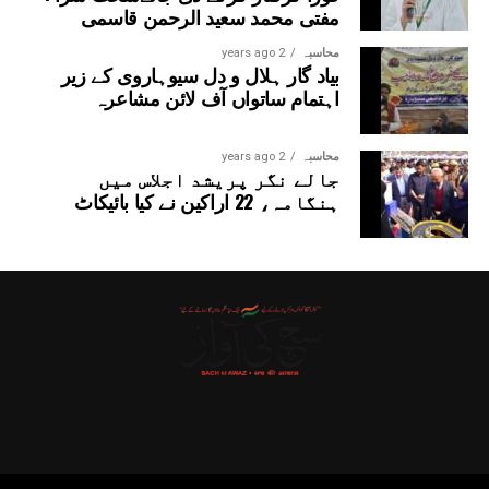
مفتی محمد سعید الرحمن قاسمی
محاسبہ
2 years ago
بیاد گار ہلال و دل سیوہاروی کے زیر
اہتمام ساتواں آف لائن مشاعرہ
محاسبہ
2 years ago
جالے نگر پریشد اجلاس میں
ہنگامہ، 22 اراکین نے کیا بائیکاٹ