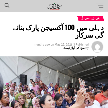
دلی این سی آر
دہلی میں 100 آکسیجن پارک بنائے
گی سرکار
on
May 22, 2026
3 months ago
Published
By
سچ کی آواز ڈیسک