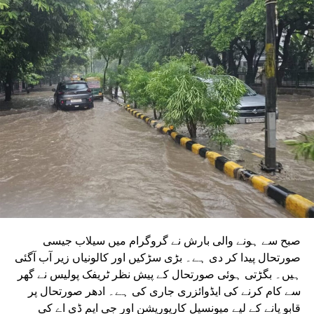
منظوری مل چکی ہے۔ مرکزی منظوری کے بعد، NMRC نے ان
دونوں راستوں پر کام شروع کرنے کے لیے تقریباً چھ ماہ قبل
ٹینڈر جاری کیا تھا۔ ٹینڈر کی آخری تاریخ میں دو بار توسیع کی
گئی۔ اب اس عمل کے لیے ایجنسی کا انتخاب کر لیا گیا ہے۔این
ایم آر سی کے عہدیداروں نے بتایا کہ دونوں راستوں پر کام
شروع کرنے کے لئے ایل این ٹی نامی ایجنسی کا انتخاب کیا گیا
ہے۔ یہ ایجنسی دونوں راستوں پر تعمیراتی کام کرے گی۔
دونوں راستوں پر سول کام کے لیے منتخب کردہ ایجنسی لارسن
اینڈ ٹوبرو (L&T) ہے۔ سول ورک کی تخمینہ لاگت 1,200 کروڑ
ہے۔اس لائن پر آٹھ اسٹیشن بنائے جائیں گے۔ ان میں
سیکٹر-38A بوٹینیکل گارڈن، سیکٹر-44، نوئیڈا آفس، سیکٹر-96،
سیکٹر-97، سیکٹر-105، سیکٹر-108، سیکٹر-93، اور پنچشیل
بوائز انٹر کالج شامل ہوں گے۔
صبح سے ہونے والی بارش نے گروگرام میں سیلاب جیسی
صورتحال پیدا کر دی ہے۔ بڑی سڑکیں اور کالونیاں زیر آب آگئی
ہیں۔ بگڑتی ہوئی صورتحال کے پیش نظر ٹریفک پولیس نے گھر
سے کام کرنے کی ایڈوائزری جاری کی ہے۔ ادھر صورتحال پر
قابو پانے کے لیے میونسپل کارپوریشن اور جی ایم ڈی اے کی