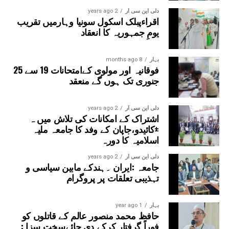
دلی این سی آر
2 years ago
اقراءپبلک اسکول سونیا وہارمیں تقریب
یومِ جمہوریہ کا انعقاد
بہار
8 months ago
فوقانیہ اور مولوی کےامتحانات 19 سے 25
جنوری تک ہوں گے منعقد
دلی این سی آر
2 years ago
اشتراک کے امکانات کی تلاش میں ہ
±کائیدو،جاپان کے وفد کا جامعہ ملیہ
اسلامیہ کا دورہ
دلی این سی آر
2 years ago
جامعہ :ایران ۔ہندکے مابین سیاسی و
تہذیبی تعلقات پر پروگرام
بہار
1 year ago
حافظ محمد منصور عالم کے قاتلوں کو
فوراً گرفتار کرکے دی جائےسخت سزا :