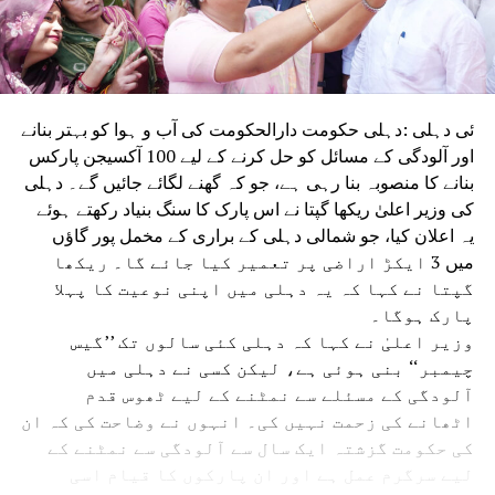
ئی دہلی :دہلی حکومت دارالحکومت کی آب و ہوا کو بہتر بنانے
اور آلودگی کے مسائل کو حل کرنے کے لیے 100 آکسیجن پارکس
بنانے کا منصوبہ بنا رہی ہے، جو کہ گھنے لگائے جائیں گے۔ دہلی
کی وزیر اعلیٰ ریکھا گپتا نے اس پارک کا سنگ بنیاد رکھتے ہوئے
یہ اعلان کیا، جو شمالی دہلی کے براری کے مخمل پور گاؤں
میں 3 ایکڑ اراضی پر تعمیر کیا جائے گا۔ ریکھا
گپتا نے کہا کہ یہ دہلی میں اپنی نوعیت کا پہلا
پارک ہوگا۔
وزیر اعلیٰ نے کہا کہ دہلی کئی سالوں تک ’’گیس
چیمبر‘‘ بنی ہوئی ہے، لیکن کسی نے دہلی میں
آلودگی کے مسئلے سے نمٹنے کے لیے ٹھوس قدم
اٹھانے کی زحمت نہیں کی۔ انہوں نے وضاحت کی کہ ان
کی حکومت گزشتہ ایک سال سے آلودگی سے نمٹنے کے
لیے سرگرم عمل ہے اور ان پارکوں کا قیام اسی