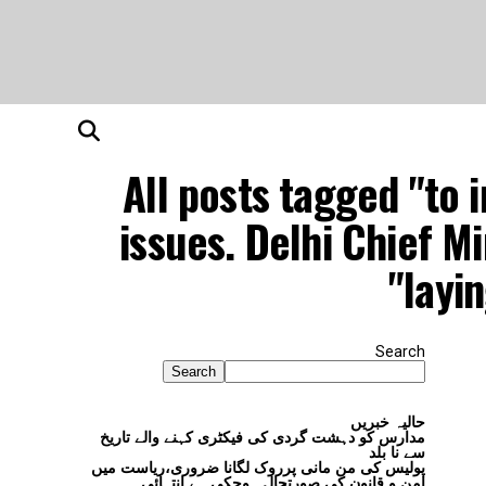
All posts tagged "to 
issues. Delhi Chief 
layi
Search
Search
حالیہ خبریں
مدارس کو دہشت گردی کی فیکٹری کہنے والے تاریخ
سے نا بلد
پولیس کی من مانی پرروک لگانا ضروری،ریاست میں
امن و قانون کی صورتحال ہوچکی ہے انتہائی