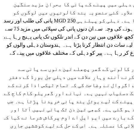
 دہلی میں پینے کے پانی کا بحران مزید سنگین
علاوہ کئی منصوبہ بند کالونیوں میں لوگوں کو
پینے کے پانی کی قلت کا بھی سامنا ہے۔ دہلی کو پہلے ہی 250 MGD پانی کی طلب اور رسد
کے فرق کا سامنا ہے۔ جمنا ندی کے خشک ہونے کی وجہ سے ان دنوں پانی کی سپلائی میں مزید 75 سے
کچھ علاقوں میں تین دن کے اندر نلکوں تک پانی پہنچ رہا ہے،
لیے سات دن انتظار کرنا پڑتا ہے۔ ہندوستان دہلی والوں کو
 کر رہا ہے۔ پیر کو دہلی کے مختلف علاقوں میں پینے کے
ر کالونی کے گھر پچھلے تین دنوں سے پانی سے
نے آنند وہار علاقے میں دہلی جل بورڈ کے دفتر
ے اگروال نے وضاحت کی کہ تمام ٹیکس ادا کرنے کے
ک دستیاب نہیں ہے۔ نہانے اور گھریلو کام کاج کے
پینے کے لیے بوتل بند پانی خریدنا پڑتا ہے۔ جب
ہو گئی ہے۔ کبھی تین دن تک پانی نہیں آتا اور
کے بارے میں ایم ایل اے اوم پرکاش شرما نے کہا کہ
ائی کا مسئلہ ہے۔ اس کے حل کے لیے کوششیں جاری