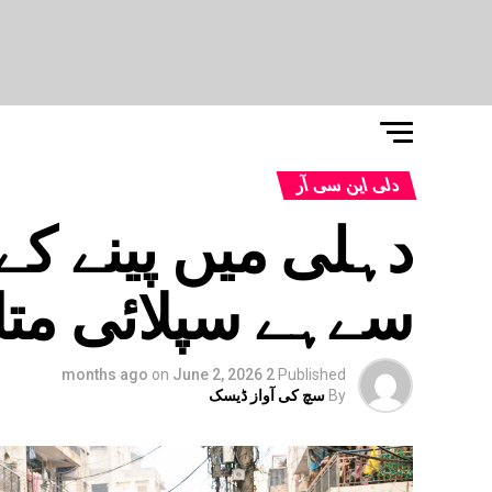
دلی این سی آر
سےہے سپلائی متا
on
June 2, 2026
2 months ago
Published
By
سچ کی آواز ڈیسک