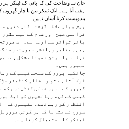
خان نے وضاحت کی کہ پانی کے ٹینکر ہر روز
ہفتے آتا ہے۔ ایک ٹینکر تین یا چار گھروں
بندوبست کرنا آسان نہیں۔
ہرش وہار علاقہ گزشتہ کئی دنوں سے
فراہمی صبح اور شام کے لیے مقرر 
پانی تواتر سے آرہا ہے۔ اس صورتح
ہیں۔ مقامی رہائشی دیویندر سنگھ 
نہانا یا برتن دھونا مشکل ہے۔ جس 
مجبور ہیں۔
چانکیہ پوری کے سنجے کیمپ کے رہائ
ٹرک آتا ہے تو وہ خالی کنٹینر سڑک
گھروں کے باہر خالی کنٹینر رکھے ہ
کیمپ کے کچھ رہائشیوں کو ایک بورو
انتظار کر رہے تھے۔ مکینوں کا الز
سورج نے بتایا کہ ہر کوئی بورویل 
ٹینکر کا استعمال کرتا ہے۔