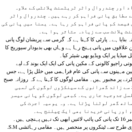
اد اور چندروال واٹر ٹریٹمنٹ پلانٹس کے علاوہ
ے مطابق پانی فراہم کر رہے ہیں۔ چندروال واٹر
 فیصد کم پانی فراہم کر رہا ہے۔ یمنا میں پانی کی
نٹ پلانٹ سب سے زیادہ متاثر ہوا ہے۔
انہ بنایا ہے۔ پارٹی کا کہنا ہے کہ گرمی سے پریشان لوگ پانی
لاقوں میں پانی پہنچ رہا ہے وہاں بھی بدبودار سیوریج کا
میڈیا پر ایک ویڈیو بھی شیئر کیا۔
ھلا فیز 2 کی جیون جیوتی راجیو کالونی کے مکین پانی کی ایک ایک بوند کے لیے
ین مہینوں سے پانی کی عام فراہمی میں خلل پڑا ہے، جس
کرنے پر مجبور ہیں۔ مقامی لوگوں کا کہنا ہے کہ روزانہ صبح
7 بجے صرف ایک ٹینکر آتا ہے، جس سے 50 سے زائد گھرانوں کے سینکڑوں لوگوں کی لمبی
لسل جدوجہد جاری ہے۔ کبھی لوگوں کو پانی میسر
اتھ گھر لوٹنا پڑتا ہے۔ وہ یومیہ اجرت کی
 اور پانی خریدنا بھی ایک چیلنج ہے۔
سنگم وہار کالونی کے ایچ بلاک کی گلی نمبر 16 تک پانی کی پائپ لائنیں ابھی تک نہیں پہنچی ہیں۔
مکینوں کی پینے کے پانی کی ضروریات پوری طرح سے ٹینکروں پر منحصر ہیں۔ مقامی رہائشی S.M.