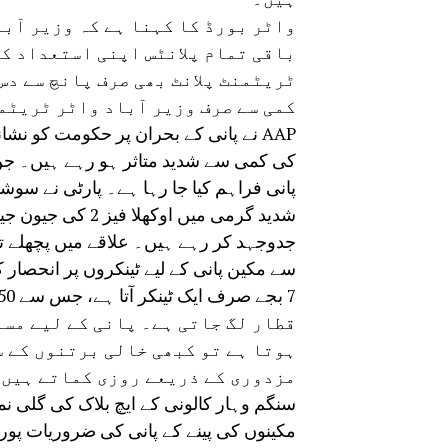
واٹر بورڈ کا کہنا ہے کہ وزیر آب
باقی تمام پلانٹس اپنی استعداد ک
ٹریٹمنٹ پلانٹ بھی صرف پانچ سے دس
کمی سے صرف وزیر آباد واٹر ٹریٹم
AAP نے پانی کے بحران پر حکومت کو نش
کی کمی سے شدید متاثر ہو رہے ہیں۔ جن ع
پانی فراہم کیا جا رہا ہے۔ پارٹی نے سوشل 
شدید گرمی میں اوک
جدوجہد کر رہے ہیں۔ علاقے میں پچھلے ت
سے مکین پانی کے لیے ٹینکروں پر انحصار 
قطار لگ جاتی ہے۔ پانی کے لیے مس
ہوتا ہے تو کبھی خالی برتنوں کے س
مزدوری کے ذریعے روزی کماتے ہیں،