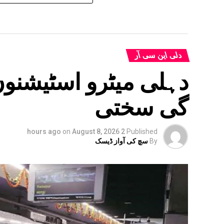
دلی این سی آر
گی سختی
on
August 8, 2026
2 hours ago
Published
By
سچ کی آواز ڈیسک