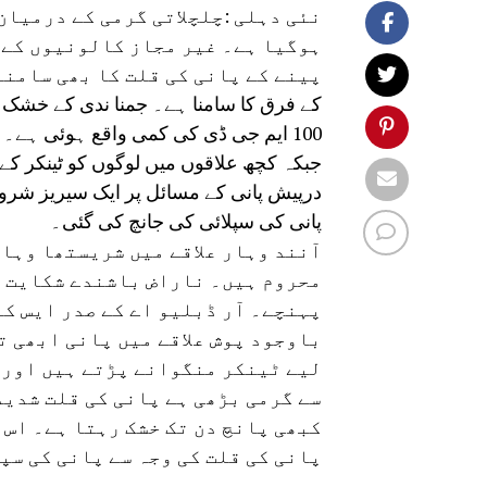
نئی دہلی :چلچلاتی گرمی کے درمیان
ہوگیا ہے۔ غیر مجاز کالونیوں کے 
100 ایم جی ڈی کی کمی واقع ہوئی ہے۔ 
جبکہ کچھ علاقوں میں لوگوں کو ٹینکر کے 
درپیش پانی کے مسائل پر ایک سیریز شروع
پانی کی سپلائی کی جانچ کی گئی۔
آنند وہار علاقے میں شریستھا وہا
محروم ہیں۔ ناراض باشندے شکایت کر
پہنچے۔ آر ڈبلیو اے کے صدر ایس ک
باوجود پوش علاقے میں پانی ابھی ت
لیے ٹینکر منگوانے پڑتے ہیں اور 
سے گرمی بڑھی ہے پانی کی قلت شدید 
کبھی پانچ دن تک خشک رہتا ہے۔ اس 
پانی کی قلت کی وجہ سے پانی کی سپل
ہیں۔