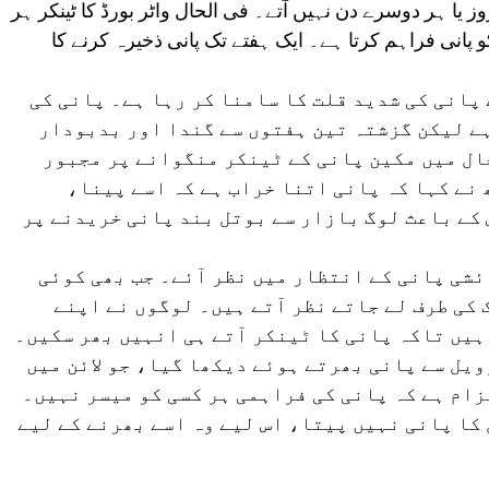
 یا ہر دوسرے دن نہیں آتے۔ فی الحال واٹر بورڈ کا ٹینکر ہر
 کو پانی فراہم کرتا ہے۔ ایک ہفتے تک پانی ذخیرہ کرنے کا
 پانی کی شدید قلت کا سامنا کر رہا ہے۔ پانی کی
ہے لیکن گزشتہ تین ہفتوں سے گندا اور بدبودار
ال میں مکین پانی کے ٹینکر منگوانے پر مجبور
نے کہا کہ پانی اتنا خراب ہے کہ اسے پینا،
کے باعث لوگ بازار سے بوتل بند پانی خریدنے پر
شی پانی کے انتظار میں نظر آئے۔ جب بھی کوئی
 کی طرف لے جاتے نظر آتے ہیں۔ لوگوں نے اپنے
یں تاکہ پانی کا ٹینکر آتے ہی انہیں بھر سکیں۔
یل سے پانی بھرتے ہوئے دیکھا گیا، جو لائن میں
ام ہے کہ پانی کی فراہمی ہر کسی کو میسر نہیں۔
کا پانی نہیں پیتا، اس لیے وہ اسے بھرنے کے لیے