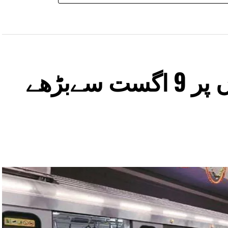
دہلی میٹرو اسٹیشنوں پر 9 اگست سےبڑھے