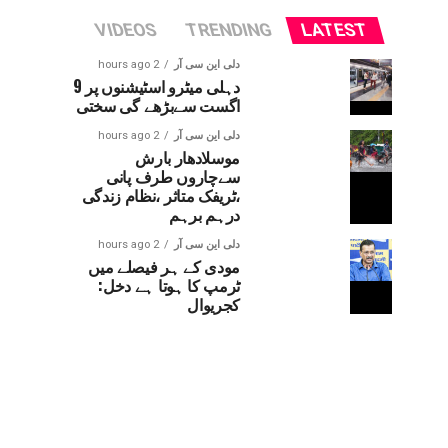
VIDEOS
TRENDING
LATEST
دلی این سی آر
2 hours ago
دہلی میٹرو اسٹیشنوں پر 9
اگست سےبڑھے گی سختی
دلی این سی آر
2 hours ago
موسلادھار بارش
سےچاروں طرف پانی
،ٹریفک متاثر ،نظام زندگی
درہم برہم
دلی این سی آر
2 hours ago
مودی کے ہر فیصلے میں
ٹرمپ کا ہوتا ہے دخل:
کجریوال