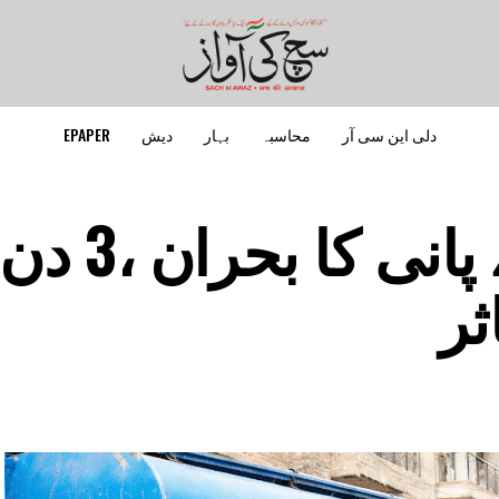
دلی این سی آر
محاسبہ
بہار
دیش
EPAPER
دہلی میں پینے کے پانی کا بحران ،3 دن
ثر