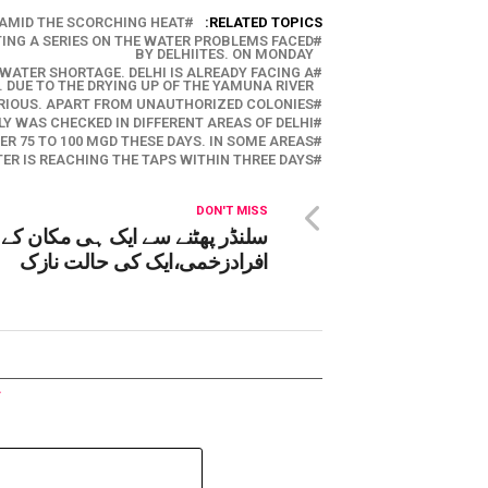
AMID THE SCORCHING HEAT
RELATED TOPICS:
RTING A SERIES ON THE WATER PROBLEMS FACED
BY DELHIITES. ON MONDAY
WATER SHORTAGE. DELHI IS ALREADY FACING A
 DUE TO THE DRYING UP OF THE YAMUNA RIVER
ERIOUS. APART FROM UNAUTHORIZED COLONIES
Y WAS CHECKED IN DIFFERENT AREAS OF DELHI.
R 75 TO 100 MGD THESE DAYS. IN SOME AREAS
ER IS REACHING THE TAPS WITHIN THREE DAYS
DON'T MISS
افرادزخمی،ایک کی حالت نازک