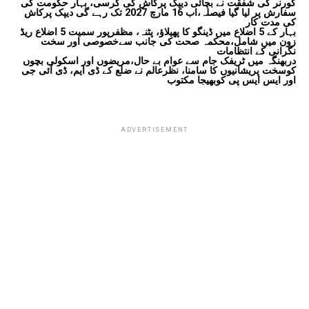
گورنر کی شفقت نے بچائی دیپک پرکاش کی کرسی، بہار حکومت کی
سفارش پر لیا گیا فیصلہ،اب 16 مارچ 2027 تک رہے گی دیپک پرکاش
کی مدت کار
بہار کے 5 اضلاع میں ڈینگو کا پھیلاؤ، پٹنہ، مظفرپور سمیت 5 اضلاع ریڈ
زون میں شامل،محکمہ صحت کی جانب سےخصوصی اور سخت
نگرانی کے انتظامات
دربھنگہ میں ٹریفک جام سے عوام بے حال،مریضوں اور اسکولی بچوں
کوسخت پریشانیوں کا سامنا، نظرعالم نے ضلع کے ڈی ایم، ڈی آئی جی
اور ایس ایس پی کوبھیجا مکتوب
ADVERTISEMENT