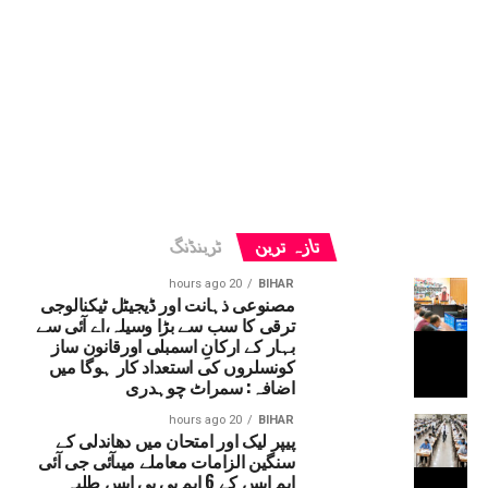
تازہ ترین
ٹرینڈنگ
20 hours ago
BIHAR
مصنوعی ذہانت اور ڈیجیٹل ٹیکنالوجی
ترقی کا سب سے بڑا وسیلہ،اے آئی سے
بہار کے ارکانِ اسمبلی اورقانون ساز
کونسلروں کی استعداد کار ہوگا میں
اضافہ: سمراٹ چوہدری
20 hours ago
BIHAR
پیپر لیک اور امتحان میں دھاندلی کے
سنگین الزامات معاملے میںآئی جی آئی
ایم ایس کے 6 ایم بی بی ایس طلبہ