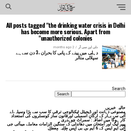
All posts tagged "the drinking water crisis in Delhi
has become more serious. Apart from
unauthorized colonies"
دلی این سی آر
2 months ago
دہلی میں پینے کے پانی کا بحران ،3 دن سےہے
سپلائی متاثر
Search
Search
حالیہ خبریں
مصنوعی ذہانت اور ڈیجیٹل ٹیکنالوجی ترقی کا سب سے بڑا وسیلہ،اے
آئی سے بہار کے ارکانِ اسمبلی اورقانون ساز کونسلروں کی استعداد
کار ہوگا میں اضافہ: سمراٹ چوہدری
پیپر لیک اور امتحان میں دھاندلی کے سنگین الزامات معاملے میںآئی جی
آئی ایم ایس کے 6 ایم بی بی ایس طلبہ معطل