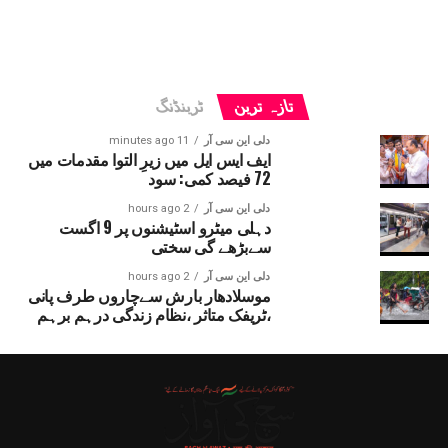
تازہ ترین
ٹرینڈنگ
دلی این سی آر
11 minutes ago
ایف ایس ایل میں زیرِ التوا مقدمات میں
72 فیصد کمی: سود
دلی این سی آر
2 hours ago
دہلی میٹرو اسٹیشنوں پر 9 اگست
سےبڑھے گی سختی
دلی این سی آر
2 hours ago
موسلادھار بارش سےچاروں طرف پانی
،ٹریفک متاثر ،نظام زندگی درہم برہم