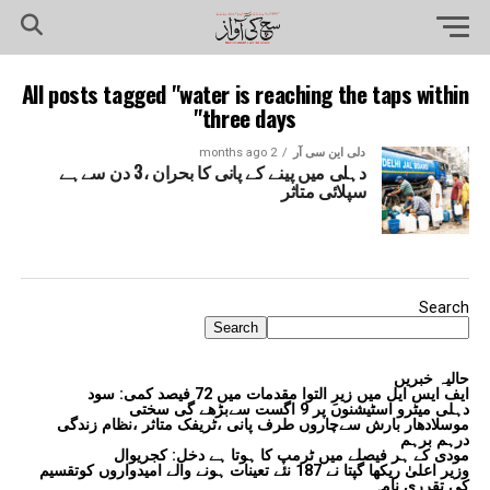
All posts tagged "water is reaching the taps within
three days"
دلی این سی آر
2 months ago
دہلی میں پینے کے پانی کا بحران ،3 دن سےہے
سپلائی متاثر
Search
Search
حالیہ خبریں
ایف ایس ایل میں زیرِ التوا مقدمات میں 72 فیصد کمی: سود
دہلی میٹرو اسٹیشنوں پر 9 اگست سےبڑھے گی سختی
موسلادھار بارش سےچاروں طرف پانی ،ٹریفک متاثر ،نظام زندگی
درہم برہم
مودی کے ہر فیصلے میں ٹرمپ کا ہوتا ہے دخل: کجریوال
وزیر اعلیٰ ریکھا گپتا نے 187 نئے تعینات ہونے والے امیدواروں کوتقسیم
کی تقرری نامہ