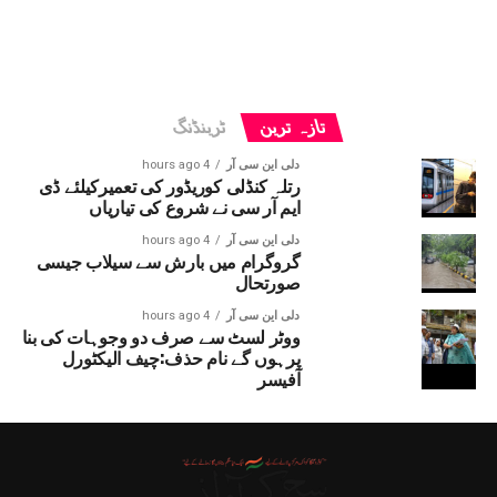
تازہ ترین
ٹرینڈنگ
دلی این سی آر
4 hours ago
رتلہ کنڈلی کوریڈور کی تعمیرکیلئے ڈی
ایم آر سی نے شروع کی تیاریاں
دلی این سی آر
4 hours ago
گروگرام میں بارش سے سیلاب جیسی
صورتحال
دلی این سی آر
4 hours ago
ووٹر لسٹ سے صرف دو وجوہات کی بنا
پرہوں گے نام حذف:چیف الیکٹورل
آفیسر