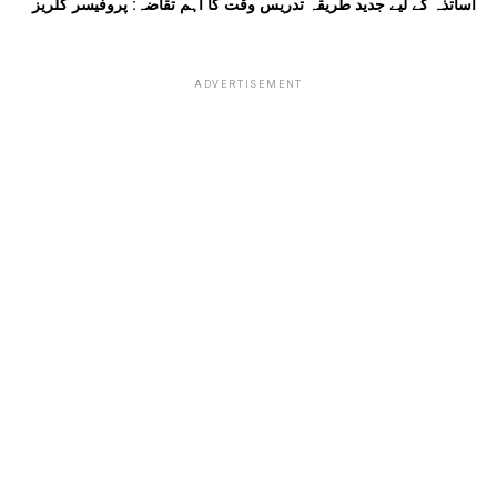
اساتذہ کے لیے جدید طریقہ تدریس وقت کا اہم تقاضہ: پروفیسر گلریز
ADVERTISEMENT