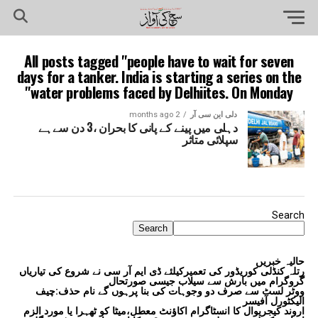
All posts tagged "people have to wait for seven
days for a tanker. India is starting a series on the
water problems faced by Delhiites. On Monday"
دلی این سی آر
2 months ago
دہلی میں پینے کے پانی کا بحران ،3 دن سےہے
سپلائی متاثر
Search
Search
حالیہ خبریں
رتلہ کنڈلی کوریڈور کی تعمیرکیلئے ڈی ایم آر سی نے شروع کی تیاریاں
گروگرام میں بارش سے سیلاب جیسی صورتحال
ووٹر لسٹ سے صرف دو وجوہات کی بنا پرہوں گے نام حذف:چیف
الیکٹورل آفیسر
اروند کیجریوال کا انسٹاگرام اکاؤنٹ معطل،میٹا کو ٹھہرا یا مورد الزم