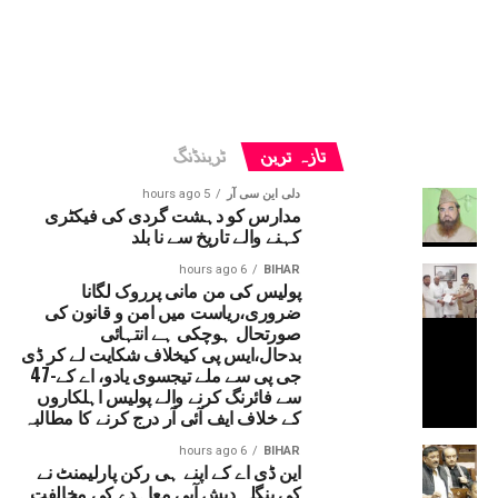
تازہ ترین
ٹرینڈنگ
دلی این سی آر
5 hours ago
مدارس کو دہشت گردی کی فیکٹری
کہنے والے تاریخ سے نا بلد
6 hours ago
BIHAR
پولیس کی من مانی پرروک لگانا
ضروری،ریاست میں امن و قانون کی
صورتحال ہوچکی ہے انتہائی
بدحال،ایس پی کیخلاف شکایت لے کر ڈی
جی پی سے ملے تیجسوی یادو، اے کے-47
سے فائرنگ کرنے والے پولیس اہلکاروں
کے خلاف ایف آئی آر درج کرنے کا مطالبہ
6 hours ago
BIHAR
این ڈی اے کے اپنے ہی رکن پارلیمنٹ نے
کی بنگلہ دیش آبی معاہدے کی مخالفت