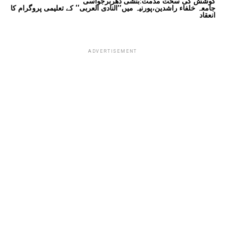
کوشش کی سخت مذمت:بنشی دھربرجواسی
جامعہ خلفاء راشدین،پورنیہ میں’’النادی العربی‘‘ کے تعلیمی پروگرام کا
انعقاد
ADVERTISEMENT