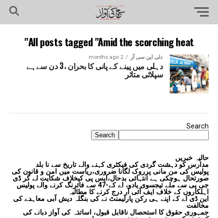
All posts tagged "Amid the scorching heat"
دلی این سی آر
2 months ago
دہلی میں پینے کے پانی کا بحران ،3 دن سےہے
سپلائی متاثر
Search
Search
حالیہ خبریں
مدارس کو دہشت گردی کی فیکٹری کہنے والے تاریخ سے نا بلد
پولیس کی من مانی پرروک لگانا ضروری،ریاست میں امن و قانون کی
صورتحال ہوچکی ہے انتہائی بدحال،ایس پی کیخلاف شکایت لے کر ڈی
جی پی سے ملے تیجسوی یادو، اے کے-47 سے فائرنگ کرنے والے پولیس
اہلکاروں کے خلاف ایف آئی آر درج کرنے کا مطالبہ
این ڈی اے کے اپنے ہی رکن پارلیمنٹ نے کی بنگلہ دیش آبی معاہدے کی
مخالفت
جمہوری حقوق کا استحصال ناقابل قبول، اساتذہ کی آواز دبانے کی