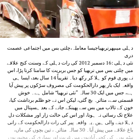
دہلی میںپھرنربھیاجیسا معاملہ،چلتی بس میں اجتماعی عصمت
دری
نئی دہلی :16 دسمبر 2012 کی رات دہلی کے وسنت کنج علاقے
میں چلتی بس میں نربھیا کو جس بربریت کا سامنا کرنا پڑا، اس
نے پوری قوم کو ہلا کر رکھ دیا۔ تقریباً 14 سال بعد، ایسا ہی
واقعہ ایک بار پھر دارالحکومت کی مصروف سڑکوں پر پیش آیا
ہے، جس میں ایک 30 سالہ “نئی نربھیا” شامل ہے۔ خوش
قسمتی سے، متاثرہ بچ گئی، لیکن اس نے جو ظلم برداشت کیا،
خون کے تالاب میں بس سے پھینکے جانے کے بعد ہسپتال میں
علاج تک رسائی نہ ہونا، اور اس کی حالت زار اور مشکلات دل
دہلا دینے والی ہیں۔یہ واقعہ پیر کی رات دارالحکومت کے رانی
باغ علاقے میں پیش آیا۔ 30 سالہ متاثرہ، تین بچوں کی ماں،
پیٹم پورہ کی کچی آبادیوں میں غربت اور بیماری کی مجبوریوں