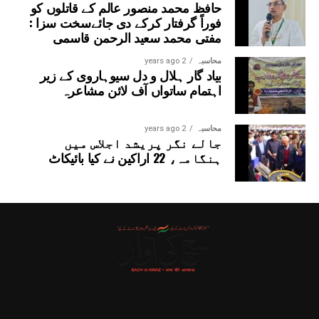
حافظ محمد منصور عالم کے قاتلوں کو
فوراً گرفتار کرکے دی جائےسخت سزا :
مفتی محمد سعید الرحمن قاسمی
محاسبہ
2 years ago
بیاد گار ہلال و دل سیوہاروی کے زیر
اہتمام ساتواں آف لائن مشاعرہ
محاسبہ
2 years ago
جالے نگر پریشد اجلاس میں
ہنگامہ، 22 اراکین نے کیا بائیکاٹ