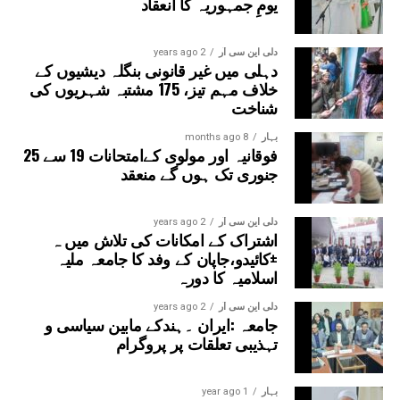
یومِ جمہوریہ کا انعقاد
دلی این سی آر
2 years ago
دہلی میں غیر قانونی بنگلہ دیشیوں کے
خلاف مہم تیز، 175 مشتبہ شہریوں کی
شناخت
بہار
8 months ago
فوقانیہ اور مولوی کےامتحانات 19 سے 25
جنوری تک ہوں گے منعقد
دلی این سی آر
2 years ago
اشتراک کے امکانات کی تلاش میں ہ
±کائیدو،جاپان کے وفد کا جامعہ ملیہ
اسلامیہ کا دورہ
دلی این سی آر
2 years ago
جامعہ :ایران ۔ہندکے مابین سیاسی و
تہذیبی تعلقات پر پروگرام
بہار
1 year ago