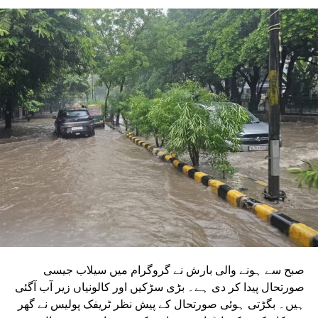
ہیں۔ ان دونوں راستوں کو اتر پردیش کی کابینہ سے بھی
منظوری مل چکی ہے۔ مرکزی منظوری کے بعد، NMRC نے ان
دونوں راستوں پر کام شروع کرنے کے لیے تقریباً چھ ماہ قبل
ٹینڈر جاری کیا تھا۔ ٹینڈر کی آخری تاریخ میں دو بار توسیع کی
گئی۔ اب اس عمل کے لیے ایجنسی کا انتخاب کر لیا گیا ہے۔این
ایم آر سی کے عہدیداروں نے بتایا کہ دونوں راستوں پر کام
شروع کرنے کے لئے ایل این ٹی نامی ایجنسی کا انتخاب کیا گیا
ہے۔ یہ ایجنسی دونوں راستوں پر تعمیراتی کام کرے گی۔
دونوں راستوں پر سول کام کے لیے منتخب کردہ ایجنسی لارسن
اینڈ ٹوبرو (L&T) ہے۔ سول ورک کی تخمینہ لاگت 1,200 کروڑ
ہے۔اس لائن پر آٹھ اسٹیشن بنائے جائیں گے۔ ان میں
سیکٹر-38A بوٹینیکل گارڈن، سیکٹر-44، نوئیڈا آفس، سیکٹر-96،
سیکٹر-97، سیکٹر-105، سیکٹر-108، سیکٹر-93، اور پنچشیل
بوائز انٹر کالج شامل ہوں گے۔
صبح سے ہونے والی بارش نے گروگرام میں سیلاب جیسی
صورتحال پیدا کر دی ہے۔ بڑی سڑکیں اور کالونیاں زیر آب آگئی
ہیں۔ بگڑتی ہوئی صورتحال کے پیش نظر ٹریفک پولیس نے گھر