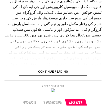
سے کام کرنے کی ایڈوائزری جاری کی ہے۔ ادھر صورتحال پر
قابو پانے کے لیے میونسپل کارپوریشن اور جی ایم ڈی اے کی
ٹیمیں چوکس ہیں۔سائبر سٹی کہلانے والے گروگرام میں
جمعرات کی صبح سے جاری موسلادھار بارش کی وجہ سے
شہر کی رفتار مکمل طور پر تھم گئی ہے۔ مسلسل بارش نے
گروگرام کی اہم سڑکوں اور رہائشی علاقوں میں سیلاب
جیسی صورتحال پیدا کر دی ہے۔ شہر بھر میں 100 سے زیادہ
بڑے چوراہوں، سڑکوں اور نشیبی علاقوں میں پانی
جمع ہونے کی اطلاع ملی، جس سے ٹریفک کی روانی
متاثر ہوئی۔ ٹریفک پولیس نے گھر سے کام کرنے کی
ایڈوائزری جاری کی ہے۔بارش کا سب سے زیادہ اثر
شہر کے بڑے انڈر پاسز پر پڑا ہے۔ میڈانتا ہسپتال
سے دہلی کی طرف جانے والا انڈر پاس کئی فٹ پانی سے
CONTINUE READING
بھر گیا۔ ایک گاڑی رک گئی اور پانی بھرنے میں
پھنس گئی۔ اسی طرح سرائے الوردی ریلوے انڈر پاس
مکمل طور پر زیر آب آ گیا جس سے گاڑیوں کی
ADVERTISEMENT
آمدورفت مکمل طور پر متاثر ہوئی۔ ڈرائیورز اپنی
گاڑیاں نکالنے کے لیے اپنی جانیں خطرے میں
VIDEOS
TRENDING
LATEST
ڈالنے پر مجبور ہوگئے، جب کہ کئی مقامات پر پانی