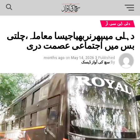
دلی این سی آر
دہلی میںپھرنربھیاجیسا معاملہ،چلتی
بس میں اجتماعی عصمت دری
on
May 14, 2026
3 months ago
Published
By
سچ کی آواز ڈیسک