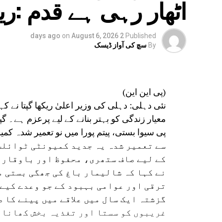
اٹھار رہی ہے قدم :ری
on
August 6, 2026
2 days ago
Published
By
سچ کی آواز ڈیسک
(پی این این)
نئی دہلی: دہلی کی وزیر اعلیٰ ریکھا گپتا نے 
معیار زندگی کو بہتر بنانے کے لیے پرعزم ہے۔ گپ
سے تعمیر شدہ یہ جدید کمیونٹی ٹوائل
کے لیے صاف ستھری، محفوظ اور باوقار 
نے کہا کہ شالیمار باغ کی جھگی بستی 
ترقی اور عوامی بہبود کے جو وعدے کیے ت
گزشتہ ایک سال میں علاقے میں پینے کا 
غریبوں کو سستا اور تغذیہ بخش کھانا 