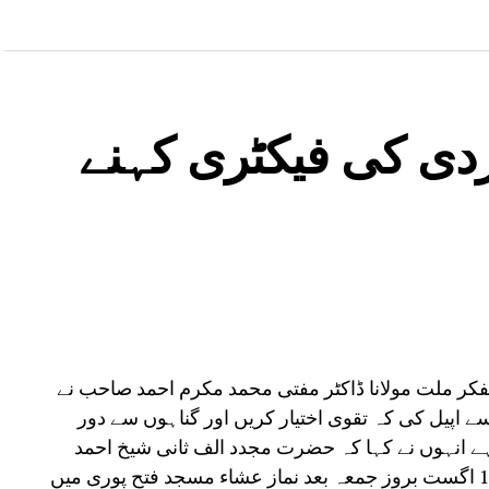
ی کی فیکٹری کہنے
کر ملت مولانا ڈاکٹر مفتی محمد مکرم احمد صاحب نے
اپیل کی کہ تقوی اختیار کریں اور گناہوں سے دور
ے انہوں نے کہا کہ حضرت مجدد الف ثانی شیخ احمد
فاروقی رحمتہ اللہ علیہ کے عرس کی محفل 14 اگست بروز جمعہ بعد نماز عشاء مسجد فتح پوری میں