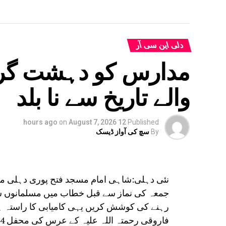
دلی این سی آر
مدارس کو دہشت گرد
والے تاریخ سے نا بلد
on
August 7, 2026
12 hours ago
Published
By
سچ کی آواز ڈیسک
نئی دہلی:شاہی امام مسجد فتح پوری دہلی مف
جمعہ کی نماز سے قبل خطاب میں مسلمانوں سے 
رہنے کی کوشش کریں یہی کامیابی کا راستہ ہ