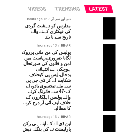
VIDEOS
TRENDING
LATEST
دلی این سی آر
12 hours ago
مدارس کو دہشت گردی
کی فیکٹری کہنے والے
تاریخ سے نا بلد
13 hours ago
BIHAR
پولیس کی من مانی پرروک
لگانا ضروری،ریاست میں
امن و قانون کی صورتحال
ہوچکی ہے انتہائی
بدحال،ایس پی کیخلاف
شکایت لے کر ڈی جی پی
سے ملے تیجسوی یادو، اے
کے-47 سے فائرنگ کرنے
والے پولیس اہلکاروں کے
خلاف ایف آئی آر درج کرنے
کا مطالبہ
13 hours ago
BIHAR
این ڈی اے کے اپنے ہی رکن
پارلیمنٹ نے کی بنگلہ دیش