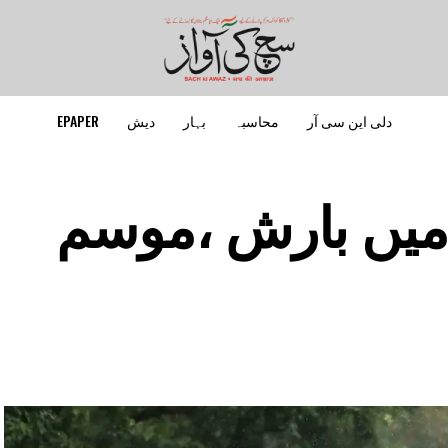
دلی این سی آر
محاسبہ
بہار
دیش
EPAPER
 میں بارش ،موسم