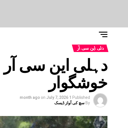
دلی این سی آر
دہلی این سی آر
خوشگوار
on
July 7, 2026
1 month ago
Published
By
سچ کی آواز ڈیسک