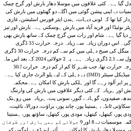
بدل گیا ہے۔ کئی علاقوں میں موسلا دھار بارش اور گرج چمک
ت نے اپنی پیشن گوئی میں اگلے دو گھنٹوں میں بارش کی
ر کیا تھا کہ لونی دیہات، ہندن ایئر فورس اسٹیشن، غازی
 گریٹر نوئیڈا اور فرید آباد میں بارش ہوسکتی ہے۔ بارش اور تیز
کر دیا گیا ہے۔ شام اور رات میں گرج چمک کے ساتھ بارش بھی
متوقع ہے جس سے گرمی سے راحت ملے گی۔ اس دوران زیادہ سے زیادہ درجہ حرارت 35 ڈگری
سیلسیس کے آس پاس رہنے کی توقع ہے۔منگل کی صبح دہلی میں کم سے کم درجہ حرارت 30 ڈگری
سیلسیس ریکارڈ کیا گیا جو سیزن کے معمول سے 2.1 ڈگری زیادہ ہے۔ یہ 2 جولائی 2024 کے بعد اس ماہ
ریکارڈ کیا گیا سب سے زیادہ کم سے کم درجہ حرارت تھا، جب شہر کا کم از کم درجہ حرارت 30.7
ڈگری سیلسیس ریکارڈ کیا گیا۔ انٹرنیشنل میڈیکل سینٹر (IMD) نے دہلی کے لیے یلو الرٹ جاری کیا ہے۔
ر ابر آلود رہے گا اور ہلکی بارش کا امکان ہے۔محکمہ
یش اور ہریانہ کے کئی دیگر علاقوں میں بارش کی وارننگ
سندھ، صفیدون، گوہانہ، گنور، سونی پت، ہریانہ میں روہتک
اؤتی ٹانڈہ، ہستینا پور، چاند پور، براؤت، دورالا، باغپت،
دی پور، کیتھل، کیتھل، مودی پور، کیتھل، ساؤتھ پور، ہستینا
پور بلندشہر، خرجہ، اتر پردیش میں۔محکمہ موسمیات نے 8 اور 9 جولائی کو بھی بارش اور طوفان
 جولائی کو دن بھر موسلا دھار بارش کا امکان ہے۔ آئی ایم ڈی نے لوگوں کو