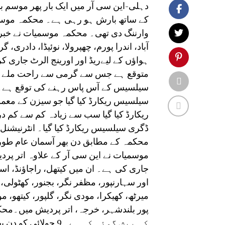
دہلی-این سی آر میں ایک بار پھر موسم 
کے ساتھ بارش ہو رہی ہے۔ محکمہ موسمیا
وارننگ دی تھی۔ محکمہ موسمیات نے خبردا
آباد، اندرا پورم، چھپرولا، نوئیڈا، دادری،
ہواؤں کے لیےریڈ اور اورینج الرٹ جاری 
محکمہ کے مطابق دن بھر آسمان عام طور پ
موسمیات نے این سی آر کے علاوہ اتر پرد
جاری کی ہے۔ ان میں کیتھل، راجاؤنڈ، ا
اور سہارنپور، مظفر نگر، بجنور، کھٹولی، سک
میرٹھ، کھیکرا، مودی نگر، گلپور، کیتھو، مو
کی پیش گوئی کی ہے۔ 9