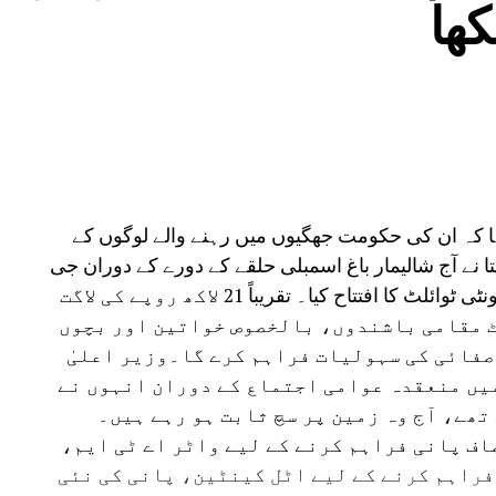
کھا
کہا کہ ان کی حکومت جھگیوں میں رہنے والے لوگوں کے
تا نے آج شالیمار باغ اسمبلی حلقے کے دورے کے دوران جی
پی سیوا بستی، پیتم پورا میں نو تعمیر شدہ کمیونٹی ٹوائلٹ کا افتتاح کیا۔ تقریباً 21 لاکھ روپے کی لاگت
ٹ مقامی باشندوں، بالخصوص خواتین اور بچوں
صفائی کی سہولیات فراہم کرے گا۔وزیر اعلیٰ
میں منعقدہ عوامی اجتماع کے دوران انہوں نے
ھے، آج وہ زمین پر سچ ثابت ہو رہے ہیں۔
صاف پانی فراہم کرنے کے لیے واٹر اے ٹی ایم،
فراہم کرنے کے لیے اٹل کینٹین، پانی کی نئی