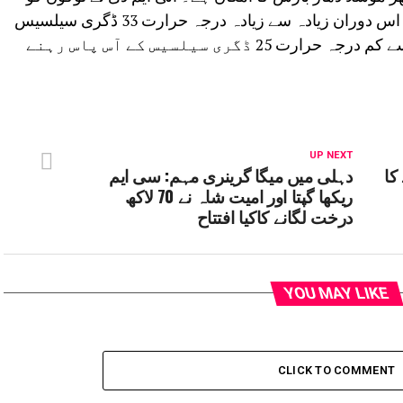
خبردار کرتے ہوئے یلو الرٹ جاری کیا ہے۔ اس دوران زیادہ سے زیادہ درجہ حرارت 33 ڈگری سیلسیس
کے آس پاس رہنے کا امکان ہے جبکہ کم سے کم درجہ حرارت 25 ڈگری سیلسیس کے آس پاس رہنے
UP NEXT
کا
دہلی میں میگا گرینری مہم: سی ایم
ریکھا گپتا اور امیت شاہ نے 70 لاکھ
درخت لگانے کاکیا افتتاح
YOU MAY LIKE
CLICK TO COMMENT