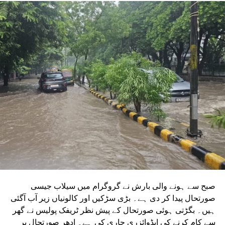
ہیں۔ ان دونوں راستوں کو اتر پردیش کی کابینہ سے بھی
منظوری مل چکی ہے۔ مرکزی منظوری کے بعد، NMRC نے ان
دونوں راستوں پر کام شروع کرنے کے لیے تقریباً چھ ماہ قبل
ٹینڈر جاری کیا تھا۔ ٹینڈر کی آخری تاریخ میں دو بار توسیع کی
گئی۔ اب اس عمل کے لیے ایجنسی کا انتخاب کر لیا گیا ہے۔این
ایم آر سی کے عہدیداروں نے بتایا کہ دونوں راستوں پر کام
شروع کرنے کے لئے ایل این ٹی نامی ایجنسی کا انتخاب کیا گیا
ہے۔ یہ ایجنسی دونوں راستوں پر تعمیراتی کام کرے گی۔
دونوں راستوں پر سول کام کے لیے منتخب کردہ ایجنسی لارسن
اینڈ ٹوبرو (L&T) ہے۔ سول ورک کی تخمینہ لاگت 1,200 کروڑ
ہے۔اس لائن پر آٹھ اسٹیشن بنائے جائیں گے۔ ان میں
سیکٹر-38A بوٹینیکل گارڈن، سیکٹر-44، نوئیڈا آفس، سیکٹر-96،
سیکٹر-97، سیکٹر-105، سیکٹر-108، سیکٹر-93، اور پنچشیل
بوائز انٹر کالج شامل ہوں گے۔
صبح سے ہونے والی بارش نے گروگرام میں سیلاب جیسی
صورتحال پیدا کر دی ہے۔ بڑی سڑکیں اور کالونیاں زیر آب آگئی
ہیں۔ بگڑتی ہوئی صورتحال کے پیش نظر ٹریفک پولیس نے گھر
سے کام کرنے کی ایڈوائزری جاری کی ہے۔ ادھر صورتحال پر