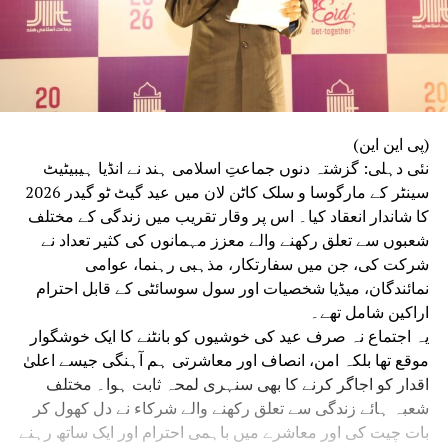
(پی این این)
نئی دہلی: گزشتہ دنوں جماعتِ اسلامی ہند نے انڈیا ہیبیٹیٹ
سینٹر کے مارگوسا و سلک کاٹن لان میں عید گیٹ ٹو گیدر 2026
کا شاندار انعقاد کیا۔ اس پر وقار تقریب میں زندگی کے مختلف
شعبوں سے تعلق رکھنے والے معزز مہمانوں کی کثیر تعداد نے
شرکت کی، جن میں سفارتکار، مذہبی رہنما، عوامی
نمائندگان، میڈیا شخصیات اور سول سوسائٹی کے قابل احترام
اراکین شامل تھے۔
یہ اجتماع نہ صرف عید کی خوشیوں کو بانٹنے کا ایک خوشگوار
موقع تھا بلکہ امن، انصاف اور معاشرتی ہم آہنگی جیسے اعلیٰ
اقدار کو اجاگر کرنے کا بھی سنہری لمحہ ثابت ہوا۔ مختلف
شعبہ ہائے زندگی سے تعلق رکھنے والے شرکاء نے دل کھول کر
بات چیت کی اور معاشرے میں باہمی احترام اور ایک ساتھ رہنے