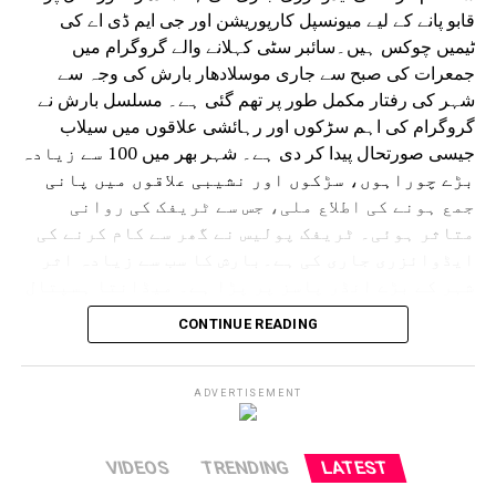
قابو پانے کے لیے میونسپل کارپوریشن اور جی ایم ڈی اے کی
ٹیمیں چوکس ہیں۔سائبر سٹی کہلانے والے گروگرام میں
جمعرات کی صبح سے جاری موسلادھار بارش کی وجہ سے
شہر کی رفتار مکمل طور پر تھم گئی ہے۔ مسلسل بارش نے
گروگرام کی اہم سڑکوں اور رہائشی علاقوں میں سیلاب
جیسی صورتحال پیدا کر دی ہے۔ شہر بھر میں 100 سے زیادہ
بڑے چوراہوں، سڑکوں اور نشیبی علاقوں میں پانی
جمع ہونے کی اطلاع ملی، جس سے ٹریفک کی روانی
متاثر ہوئی۔ ٹریفک پولیس نے گھر سے کام کرنے کی
ایڈوائزری جاری کی ہے۔بارش کا سب سے زیادہ اثر
شہر کے بڑے انڈر پاسز پر پڑا ہے۔ میڈانتا ہسپتال
سے دہلی کی طرف جانے والا انڈر پاس کئی فٹ پانی سے
CONTINUE READING
بھر گیا۔ ایک گاڑی رک گئی اور پانی بھرنے میں
پھنس گئی۔ اسی طرح سرائے الوردی ریلوے انڈر پاس
مکمل طور پر زیر آب آ گیا جس سے گاڑیوں کی
ADVERTISEMENT
آمدورفت مکمل طور پر متاثر ہوئی۔ ڈرائیورز اپنی
گاڑیاں نکالنے کے لیے اپنی جانیں خطرے میں
VIDEOS
TRENDING
LATEST
ڈالنے پر مجبور ہوگئے، جب کہ کئی مقامات پر پانی