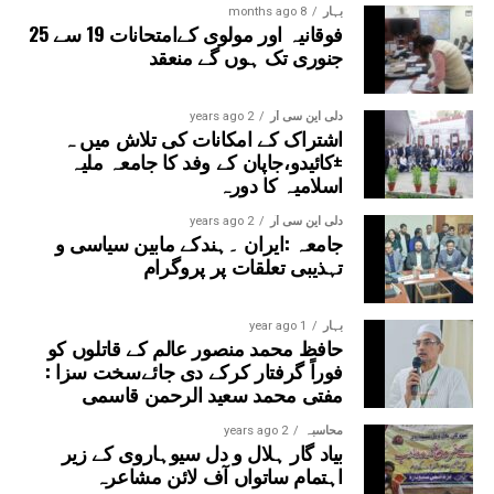
بہار
8 months ago
فوقانیہ اور مولوی کےامتحانات 19 سے 25
جنوری تک ہوں گے منعقد
دلی این سی آر
2 years ago
اشتراک کے امکانات کی تلاش میں ہ
±کائیدو،جاپان کے وفد کا جامعہ ملیہ
اسلامیہ کا دورہ
دلی این سی آر
2 years ago
جامعہ :ایران ۔ہندکے مابین سیاسی و
تہذیبی تعلقات پر پروگرام
بہار
1 year ago
حافظ محمد منصور عالم کے قاتلوں کو
فوراً گرفتار کرکے دی جائےسخت سزا :
مفتی محمد سعید الرحمن قاسمی
محاسبہ
2 years ago
بیاد گار ہلال و دل سیوہاروی کے زیر
اہتمام ساتواں آف لائن مشاعرہ