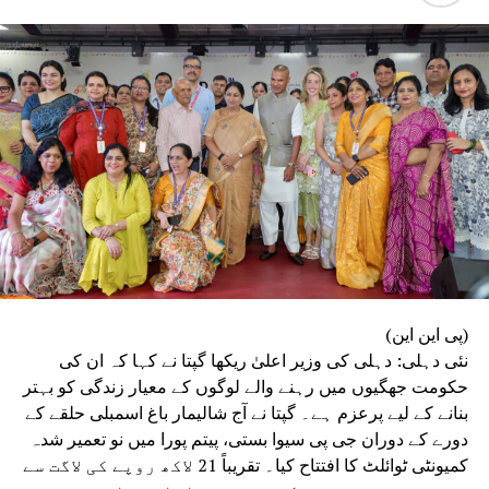
ور فنکاروں نے سامعین کو کیامسحور
DON'T MISS
گجرات یکساں سول کوڈ کے خلاف جمعیۃ عدالت سےکرے
گی رجوع : مولانا محمود اسعد مدنی
(پی این این)
نئی دہلی: دہلی کی وزیر اعلیٰ ریکھا گپتا نے کہا کہ ان کی
حکومت جھگیوں میں رہنے والے لوگوں کے معیار زندگی کو بہتر
بنانے کے لیے پرعزم ہے۔ گپتا نے آج شالیمار باغ اسمبلی حلقے کے
دورے کے دوران جی پی سیوا بستی، پیتم پورا میں نو تعمیر شدہ
کمیونٹی ٹوائلٹ کا افتتاح کیا۔ تقریباً 21 لاکھ روپے کی لاگت سے