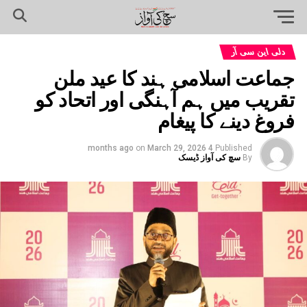
دلی این سی آر
جماعت اسلامی ہند کا عید ملن
تقریب میں ہم آہنگی اور اتحاد کو
فروغ دینے کا پیغام
on
March 29, 2026
4 months ago
Published
By
سچ کی آواز ڈیسک