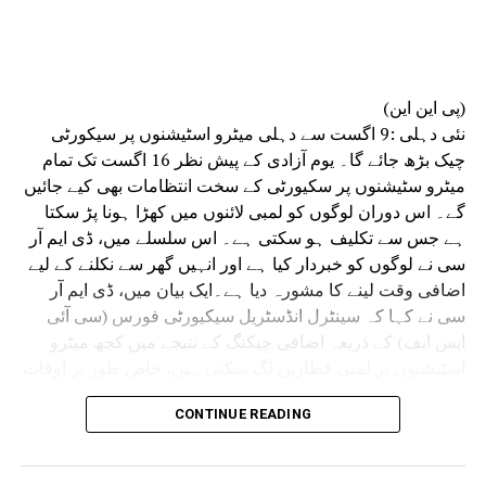
شدہ اور لچکدار کام کے اوقات، ہفتہ وار چھٹیوں
میں کام، عملے کے لیے نقل و حمل، سکیورٹی و کھانے
کا انتظام، اسٹاف روٹیشن اور مختلف ڈویژنوں کے
درمیان بہتر تعامل جیسے اقدامات اٹھائے ہیں۔
(پی این این)
انہوں نے کہا کہ سائنسی تحقیقات موثر فوجداری
نئی دہلی :9 اگست سے دہلی میٹرو اسٹیشنوں پر سیکورٹی
نظامِ انصاف کی ریڑھ کی ہڈی ہے۔ وقت پر کی جانے
چیک بڑھ جائے گا۔ یوم آزادی کے پیش نظر 16 اگست تک تمام
والی فارنسک تحقیقات سے مقدمات میں ہونے والی
میٹرو سٹیشنوں پر سکیورٹی کے سخت انتظامات بھی کیے جائیں
تاخیر کو کم کرنے کے ساتھ ساتھ شہریوں کو جلد
گے۔ اس دوران لوگوں کو لمبی لائنوں میں کھڑا ہونا پڑ سکتا
انصاف دلانے میں بھی مدد ملتی ہے۔
ہے جس سے تکلیف ہو سکتی ہے۔ اس سلسلے میں، ڈی ایم آر
سی نے لوگوں کو خبردار کیا ہے اور انہیں گھر سے نکلنے کے لیے
اضافی وقت لینے کا مشورہ دیا ہے۔ایک بیان میں، ڈی ایم آر
سی نے کہا کہ سینٹرل انڈسٹریل سیکیورٹی فورس (سی آئی
ایس ایف) کے ذریعہ اضافی چیکنگ کے نتیجے میں کچھ میٹرو
اسٹیشنوں پر لمبی قطاریں لگ سکتی ہیں، خاص طور پر اوقات
کے دوران۔ مسافروں کو مشورہ دیا جاتا ہے کہ وہ اس کے
CONTINUE READING
مطابق اپنے سفر کی منصوبہ بندی کریں اور اس مدت کے دوران
اضافی سفر کا وقت دیں۔
سوشل میڈیا پلیٹ فارم X پر اس معلومات کا اشتراک