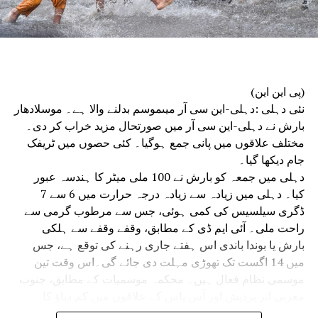
سینئر پولیس افسران نے شرکت کی۔
دہلی پولیس ہیڈکوارٹر میں منعقدہ میٹنگ میں مرکزی انٹیلی
جنس اور نافذ کرنے والے اداروں کے سینئر افسران نے بھی
شرکت کی۔حکام نے بتایا کہ میٹنگ میں قانون نافذ کرنے والے
اداروں کے درمیان بہتر ہم آہنگی کے ذریعے یوم آزادی کی
(پی این این)
تقریبات کو ہموار اور واقعات سے پاک کرنے کو یقینی بنانے پر
نئی دہلی :دہلی-این سی آر میںموسم بدلنے والا ہے۔ موسلادھار
زور دیا گیا۔
بارش نے دہلی-این سی آر میں صورتحال مزید خراب کر دی۔
مختلف علاقوں میں پانی جمع ہوگیا۔ کئی حصوں میں ٹریفک
جام دیکھا گیا۔
دہلی میں جمعہ کو بارش نے 100 ملی میٹر کا ہندسہ عبور
کیا۔ دہلی میں زیادہ سے زیادہ درجہ حرارت میں 6 سے 7
ڈگری سیلسیس کی کمی ہوئی، جس سے مرطوب گرمی سے
راحت ملی۔ آئی ایم ڈی کے مطابق، وقفے وقفے سے ہلکی
بارش یا بوندا باندی اس ہفتے جاری رہنے کی توقع ہے، جس
میں 14 اگست تک تھوڑی مہلت دی جائے گی۔اس وقت تین
موسمی نظام فعال ہیں۔ محکمہ موسمیات کے مطابق، جنوب
مغربی اتر پردیش اور آس پاس کے علاقوں میں کم دباؤ کا
علاقہ کمزور ہوگیا ہے، لیکن اس سے منسلک سائیکلونک