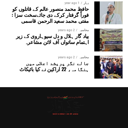
بہار
1 year ago
حافظ محمد منصور عالم کے قاتلوں کو
فوراً گرفتار کرکے دی جائےسخت سزا :
مفتی محمد سعید الرحمن قاسمی
محاسبہ
2 years ago
بیاد گار ہلال و دل سیوہاروی کے زیر
اہتمام ساتواں آف لائن مشاعرہ
محاسبہ
2 years ago
جالے نگر پریشد اجلاس میں
ہنگامہ، 22 اراکین نے کیا بائیکاٹ