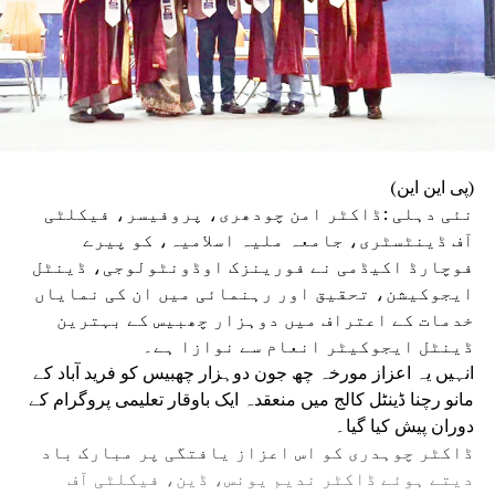
(پی این این)
نئی دہلی :ڈاکٹر امن چودھری، پروفیسر، فیکلٹی
آف ڈینٹسٹری، جامعہ ملیہ اسلامیہ، کو پیرے
فوچارڈ اکیڈمی نے فورینزک اوڈونٹولوجی، ڈینٹل
ایجوکیشن، تحقیق اور رہنمائی میں ان کی نمایاں
خدمات کے اعتراف میں دوہزار چھبیس کے بہترین
ڈینٹل ایجوکیٹر انعام سے نوازا ہے۔
انہیں یہ اعزاز مورخہ چھ جون دوہزار چھبیس کو فرید آباد کے
مانو رچنا ڈینٹل کالج میں منعقدہ ایک باوقار تعلیمی پروگرام کے
دوران پیش کیا گیا۔
ڈاکٹر چوہدری کو اس اعزاز یافتگی پر مبارک باد
دیتے ہوئے ڈاکٹر ندیم یونس، ڈین، فیکلٹی آف