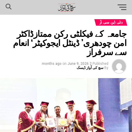
دلی این سی آر
جامعہ کے فیکلٹی رکن ممتازڈاکٹر
امن چودھری’ ڈینٹل ایجوکیٹر‘ انعام
سے سرفراز
on
June 9, 2026
2 months ago
Published
By
سچ کی آواز ڈیسک