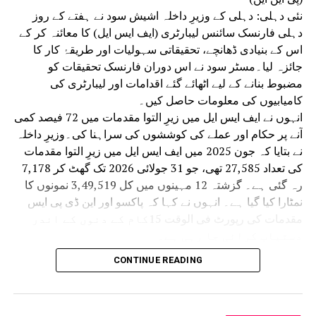
نئی دہلی: دہلی کے وزیرِ داخلہ اشیش سود نے ہفتے کے روز
دہلی فارنسک سائنس لیبارٹری (ایف ایس ایل) کا معائنہ کر کے
اس کے بنیادی ڈھانچے، تحقیقاتی سہولیات اور طریقۂ کار کا
جائزہ لیا۔مسٹر سود نے اس دوران فارنسک تحقیقات کو
مضبوط بنانے کے لیے اٹھائے گئے اقدامات اور لیبارٹری کی
کامیابیوں کی معلومات حاصل کیں۔
انہوں نے ایف ایس ایل میں زیرِ التوا مقدمات میں 72 فیصد کمی
آنے پر حکام اور عملے کی کوششوں کی سراہنا کی۔وزیرِ داخلہ
نے بتایا کہ جون 2025 میں ایف ایس ایل میں زیرِ التوا مقدمات
کی تعداد 27,585 تھی، جو 31 جولائی 2026 تک گھٹ کر 7,178
رہ گئی ہے۔ گزشتہ 12 مہینوں میں کل 3,49,519 نمونوں کا
نمٹارا کیا گیا ہے۔ انہوں نے کہا کہ پاکسو اور این ڈی پی ایس
مقدمات کی رپورٹ فی الوقت 15کام کے دنوں کے اندر
دستیاب کرائی جا رہی ہے۔
نومبر 2025 سے لیبارٹری میں ہر مہینے 3,000 سے زائد
CONTINUE READING
مقدمات کی جانچ کی صلاحیت حاصل کی جا رہی ہے۔
انہوں نے کہا کہ وزیر اعظم نریندر مودی اور وزیرِ
داخلہ امت شاہ کی رہنمائی میں ایف ایس ایل کو