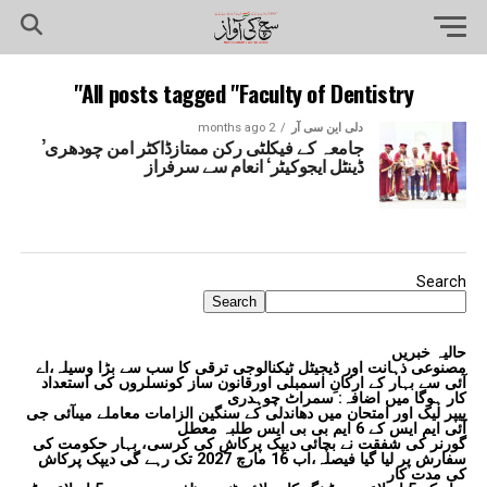
All posts tagged "Faculty of Dentistry"
دلی این سی آر
2 months ago
جامعہ کے فیکلٹی رکن ممتازڈاکٹر امن چودھری’
ڈینٹل ایجوکیٹر‘ انعام سے سرفراز
Search
Search
حالیہ خبریں
مصنوعی ذہانت اور ڈیجیٹل ٹیکنالوجی ترقی کا سب سے بڑا وسیلہ،اے
آئی سے بہار کے ارکانِ اسمبلی اورقانون ساز کونسلروں کی استعداد
کار ہوگا میں اضافہ: سمراٹ چوہدری
پیپر لیک اور امتحان میں دھاندلی کے سنگین الزامات معاملے میںآئی جی
آئی ایم ایس کے 6 ایم بی بی ایس طلبہ معطل
گورنر کی شفقت نے بچائی دیپک پرکاش کی کرسی، بہار حکومت کی
سفارش پر لیا گیا فیصلہ،اب 16 مارچ 2027 تک رہے گی دیپک پرکاش
کی مدت کار