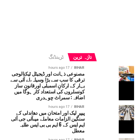
تازہ ترین
ٹرینڈنگ
17 hours ago
BIHAR
مصنوعی ذہانت اور ڈیجیٹل ٹیکنالوجی
ترقی کا سب سے بڑا وسیلہ،اے آئی سے
بہار کے ارکانِ اسمبلی اورقانون ساز
کونسلروں کی استعداد کار ہوگا میں
اضافہ: سمراٹ چوہدری
17 hours ago
BIHAR
پیپر لیک اور امتحان میں دھاندلی کے
سنگین الزامات معاملے میںآئی جی آئی
ایم ایس کے 6 ایم بی بی ایس طلبہ
معطل
17 hours ago
BIHAR