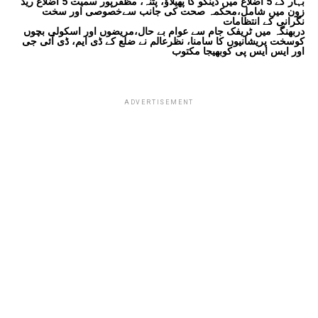
بہار کے 5 اضلاع میں ڈینگو کا پھیلاؤ، پٹنہ، مظفرپور سمیت 5 اضلاع ریڈ
زون میں شامل،محکمہ صحت کی جانب سےخصوصی اور سخت
نگرانی کے انتظامات
دربھنگہ میں ٹریفک جام سے عوام بے حال،مریضوں اور اسکولی بچوں
کوسخت پریشانیوں کا سامنا، نظرعالم نے ضلع کے ڈی ایم، ڈی آئی جی
اور ایس ایس پی کوبھیجا مکتوب
ADVERTISEMENT