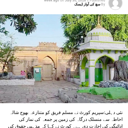
on
July 30, 2026
1 week ago
Published
By
سچ کی آواز ڈیسک
نئی دہلی:سپریم کورٹ نے مسلم فریق کو متنازعہ بھوج شالہ
احاطہ سے منسلک درگاہ کی زمین پر جمعہ کی نماز کی
ادائیگی کی اجازت دی ہے۔ کورٹ نے کہا کہ مذہبی حقوق کی