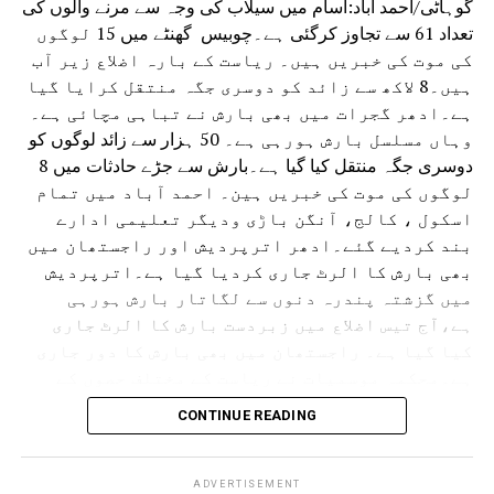
گوہاٹی/احمد آباد:آسام میں سیلاب کی وجہ سے مرنے والوں کی
تعداد 61 سے تجاوز کرگئی ہے۔چوبیس گھنٹے میں 15 لوگوں
کی موت کی خبریں ہیں۔ ریاست کے بارہ اضلاع زیر آب
ہیں۔8 لاکھ سے زائد کو دوسری جگہ منتقل کرایا گیا
ہے۔ادھر گجرات میں بھی بارش نے تباہی مچائی ہے۔
وہاں مسلسل بارش ہورہی ہے۔ 50 ہزار سے زائد لوگوں کو
دوسری جگہ منتقل کیا گیا ہے۔بارش سے جڑے حادثات میں 8
لوگوں کی موت کی خبریں ہین۔ احمد آباد میں تمام
اسکول ، کالج، آنگن باڑی ودیگر تعلیمی ادارے
بند کردیے گئے۔ادھر اترپردیش اور راجستھان میں
بھی بارش کا الرٹ جاری کردیا گیا ہے۔اترپردیش
میں گزشتہ پندرہ دنوں سے لگاتار بارش ہورہی
ہے،آج تیس اضلاع میں زبردست بارش کا الرٹ جاری
کیا گیا ہے۔ راجستھان میں بھی بارش کا دور جاری
ہے۔محکمہ موسمیات نے ریاست کے مختلف حصوں کے
لئے الرٹ جاری کردیا ہے۔ حالانکہ جموں وکشمیر
CONTINUE READING
میں لینڈ سلائڈنگ کی وجہ سے آمدورفت ٹھپ تھی لیکن
اب چھ دنوں کے بعد آمدورفت جاری ہوئی ہے۔
امرناتھ یاترا بھی شروع کردی گئی ہے۔
ADVERTISEMENT