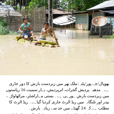
بھوپال/جے پور/پٹنہ:ملک بھر میں زبردست بارش کا دور جاری
ہے۔ مدھیہ پردیش گجرات، اترپردیش، بہار سمیت 16 ریاستوں
میں زبردست بارش ہورہی ہے۔ بستی مہاراشٹر، مراٹھاواڑہ،
بیدر اور تلنگانہ میں ریڈ الرٹ جاری کردیا گیاہے۔ ریڈ الرٹ کا
مطلب ہے کہ 24 گھنٹے میں حد سے زیادہ بارش۔
دریں اثنا اتراکھنڈ میں ردپریا کے گوری کنڈ کے