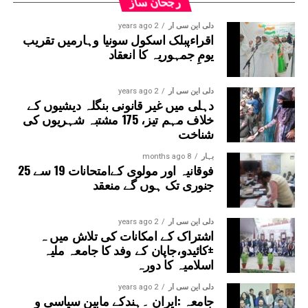
رجحان ساز
دلی این سی آر
2 years ago
اقراءپبلک اسکول سونیا وہارمیں تقریب
یومِ جمہوریہ کا انعقاد
دلی این سی آر
2 years ago
دہلی میں غیر قانونی بنگلہ دیشیوں کے
خلاف مہم تیز، 175 مشتبہ شہریوں کی
شناخت
بہار
8 months ago
فوقانیہ اور مولوی کےامتحانات 19 سے 25
جنوری تک ہوں گے منعقد
دلی این سی آر
2 years ago
اشتراک کے امکانات کی تلاش میں ہ
±کائیدو،جاپان کے وفد کا جامعہ ملیہ
اسلامیہ کا دورہ
دلی این سی آر
2 years ago
جامعہ :ایران ۔ہندکے مابین سیاسی و