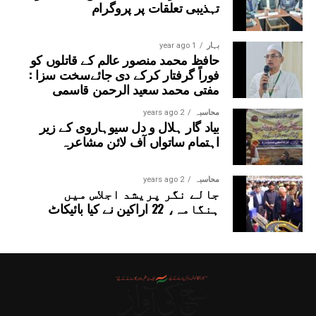
تہذیبی تعلقات پر پروگرام
بہار
1 year ago
حافظ محمد منصور عالم کے قاتلوں کو
فوراً گرفتار کرکے دی جائےسخت سزا :
مفتی محمد سعید الرحمن قاسمی
محاسبہ
2 years ago
بیاد گار ہلال و دل سیوہاروی کے زیر
اہتمام ساتواں آف لائن مشاعرہ
محاسبہ
2 years ago
جالے نگر پریشد اجلاس میں
ہنگامہ، 22 اراکین نے کیا بائیکاٹ