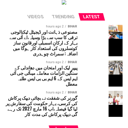
VIDEOS
TRENDING
LATEST
2 hours ago
BIHAR
مصنوعی ذہانت اور ڈیجیٹل ٹیکنالوجی
ترقی کا سب سے بڑا وسیلہ،اے آئی سے
بہار کے ارکانِ اسمبلی اورقانون ساز
کونسلروں کی استعداد کار ہوگا میں
اضافہ: سمراٹ چوہدری
2 hours ago
BIHAR
پیپر لیک اور امتحان میں دھاندلی کے
سنگین الزامات معاملے میںآئی جی آئی
ایم ایس کے 6 ایم بی بی ایس طلبہ
معطل
2 hours ago
BIHAR
گورنر کی شفقت نے بچائی دیپک پرکاش
کی کرسی، بہار حکومت کی سفارش پر
لیا گیا فیصلہ،اب 16 مارچ 2027 تک رہے
گی دیپک پرکاش کی مدت کار