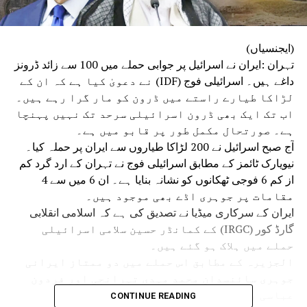
(ایجنسیاں)
تہران :ایران نے اسرائیل پر جوابی حملے میں 100 سے زائد ڈرونز
داغے ہیں۔ اسرائیلی فوج (IDF) نے دعویٰ کیا ہے کہ ان کے
لڑاکا طیارے راستے میں ڈرون کو مار گرا رہے ہیں۔
اب تک ایک بھی ڈرون اسرائیلی سرحد تک نہیں پہنچا
ہے۔ صورتحال مکمل طور پر قابو میں ہے۔
آج صبح اسرائیل نے 200 لڑاکا طیاروں سے ایران پر حملہ کیا۔
نیویارک ٹائمز کے مطابق اسرائیلی فوج نے تہران کے ارد گرد کم
از کم 6 فوجی ٹھکانوں کو نشانہ بنایا ہے۔ ان 6 میں سے 4
مقامات پر جوہری اڈے بھی موجود ہیں۔
ایران کے سرکاری میڈیا نے تصدیق کی ہے کہ اسلامی انقلابی
گارڈ کور (IRGC) کے کمانڈر حسین سلامی اسرائیلی
حملے میں ہلاک ہو گئے ہیں۔
الجزیرہ کے مطابق اس حملے میں دو ممتاز ایرانی
جوہری سائنسدان محمد مہدی تہرانچی اور فردون
عباسی بھی مارے گئے ہیں۔
CONTINUE READING