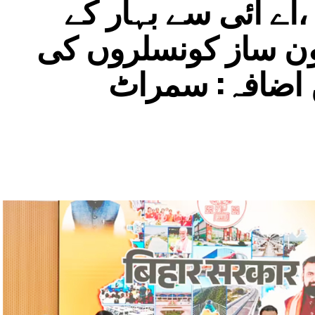
اے آئی سے بہار کے
نون ساز کونسلروں کی
ں اضافہ: سمراٹ