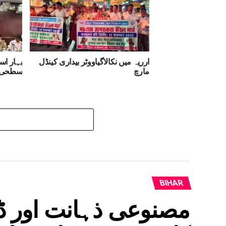
ارریہ میں نکالاگیاووٹر بیداری کینڈل
بہار اس
مارچ
سطحی ج
BIHAR
مصنوعی ذہانت اور ڈی