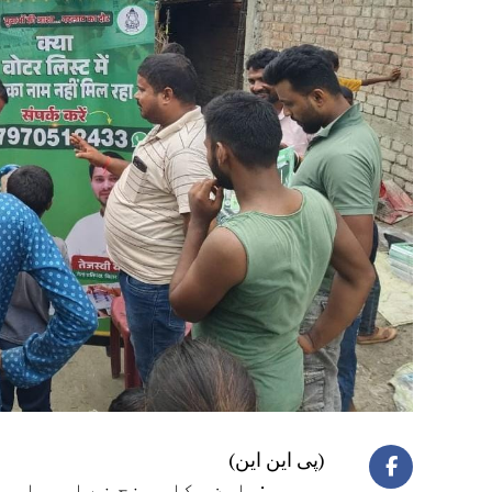
(پی این این)
چھپرہ:سارن وکاس منچ نے اسمبلی ح