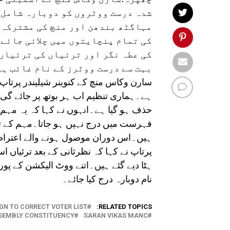
شدہ درست ووٹروں کو دوبارہ شامل 
مہاگٹھ بندھن اور منچ کی مشترکہ 
کی تمام پنچایتوں میں چلائی جائے
کی عطہ نگر اور ترئیاں کی ترئیاں 
بہت سے درست ووٹرز کے نام غائب ہ
سارن وکاس منچ کے کنوینر شیلیندر پرتاپ 
ہے۔ہماری تنظیم اب ہر بوتھ پر جائے گی
حذف ہو گیا ہے۔انہوں نے کہا کہ یہ مہم
فہرست میں درج نہیں ہو جاتا۔مہم کے تحت
ہیں۔اس دوران موصول ہونے والے اعتراضا
ہٹا دیے گئے ہیں۔اتنے ووٹ الیکشن کے پو
نام دوبارہ درج کیا جائے۔
N TO CORRECT VOTER LIST
RELATED TOPICS:
SEMBLY CONSTITUENCY
SARAN VIKAS MANC