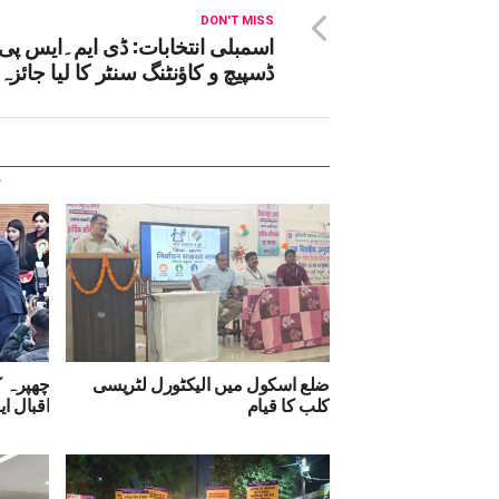
DON'T MISS
اسمبلی انتخابات: ڈی ایم۔ایس پی 
ڈسپیچ و کاؤنٹنگ سنٹر کا لیا جائزہ
ضلع اسکول میں الیکٹورل لٹریسی
چھپرہ ک
کلب کا قیام
اقبال ا