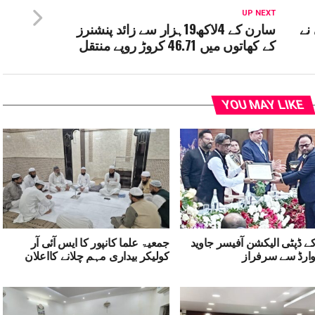
UP NEXT
نے
سارن کے 4لاکھ19ہزار سے زائد پنشنرز
کے کھاتوں میں 46.71 کروڑ روپے منتقل
YOU MAY LIKE
ے ڈپٹی الیکشن آفیسر جاوید
جمعیۃ علما کانپور کا ایس آئی آر
یوارڈ سے سرفراز
کولیکر بیداری مہم چلانے کااعلان