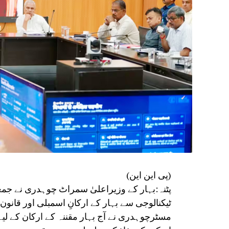
(پی این این)
پٹنہ:بہار کے وزیراعلیٰ سمراٹ چوہدری نے جمع
ٹیکنالوجی سے بہار کے ارکانِ اسمبلی اور قانو
مسٹرچوہدری نے آج بہار مقننہ کے ارکان کے لیے