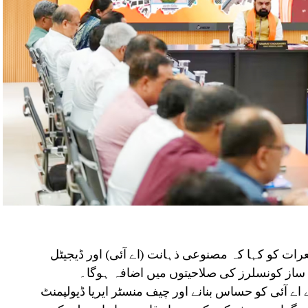
رات کو کہا کہ مصنوعی ذہانت (اے آئی) اور ڈیجیٹل
ن ساز کونسلرز کی صلاحیتوں میں اضافہ ہوگا۔
 اے آئی کو حساس بنانے اور چیف منسٹر ایریا ڈیولپمنٹ