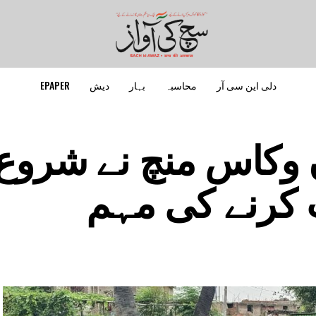
دلی این سی آر
محاسبہ
بہار
دیش
EPAPER
ن وکاس منچ نے شروع
کرنے کی مہم