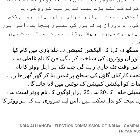
کرنے کے لئے بڑے پیمانے پر مہم شروع کی۔یہ
کوشش ہے جو ترئیاں،اسواپار اور پاناپور بلاکس
 گی۔اس دوران پاناپور کی بیلور پنچایت،اسواپور
پنچایت میں مہم چلائی گئی۔مسودہ ووٹر لسٹ میں
یں۔
سنگھ نے کہا کہ الیکشن کمیشن نے جلد بازی میں کام کیا
 اور ان ووٹروں کی شناخت کرے گی جن کا نام غلطی سے
 اس وقت تک جاری رہے گی جب تک ہر اہل ووٹر کا نام
 کارکنان گاؤں کی سطح پر ٹیمیں بنا کر گھر گھر جا رہے
ت کو الیکشن کمیشن کے نوٹس میں لایا جائے گا۔
پرتاپ نے کہا کہ نظرثانی کے بعد ترئیاں اسمبلی حلقہ کے 20 سے 25 ہزار لوگوں کے نام ووٹر لسٹ سے
رے نتیجہ کو بدل سکتے ہیں۔اس لیے ضروری ہے کہ ہر ووٹر کا
INDIA ALLIANCE
ELECTION COMMISSION OF INDIA
CAMPAIG
TRIYAN AS