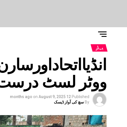
بہار
انڈیااتحاداورسار
ووٹر لسٹ درست 
on
August 9, 2025
12 months ago
Published
By
سچ کی آواز ڈیسک