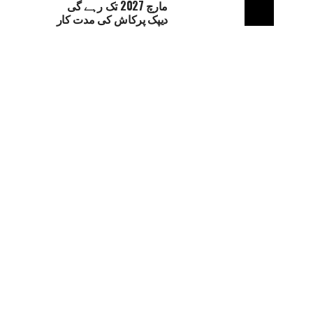
مارچ 2027 تک رہے گی
دیپک پرکاش کی مدت کار