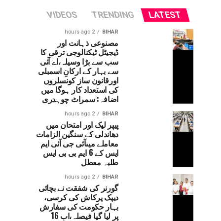
VIDEOS
TRENDING
LATEST
2 hours ago
BIHAR
مصنوعی ذہانت اور
ڈیجیٹل ٹیکنالوجی ترقی کا
سب سے بڑا وسیلہ،اے آئی
سے بہار کے ارکانِ اسمبلی
اورقانون ساز کونسلروں
کی استعداد کار ہوگا میں
اضافہ: سمراٹ چوہدری
2 hours ago
BIHAR
پیپر لیک اور امتحان میں
دھاندلی کے سنگین الزامات
معاملے میںآئی جی آئی ایم
ایس کے 6 ایم بی بی ایس
طلبہ معطل
2 hours ago
BIHAR
گورنر کی شفقت نے بچائی
دیپک پرکاش کی کرسی،
بہار حکومت کی سفارش
پر لیا گیا فیصلہ،اب 16