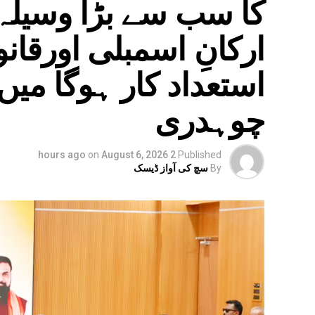
کا سب سے بڑا وسیلہ،
ارکانِ اسمبلی اورقا
استعداد کار ہوگا می
چوہدری
on
August 6, 2026
2 hours ago
Published
By
سچ کی آواز ڈیسک