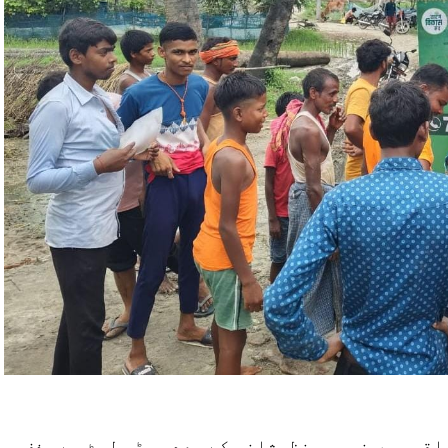
لقہ میں خصوصی نظرثانی کے بعد ووٹر لسٹ سے حذف