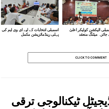
مبلی الیکشن کولیکر اعلیٰ
اسمبلی انتخابات کے لیے ای وی ایم کی
ائزہ میٹنگ منعقد
پہلی رینڈمائزیشن مکمل
CLICK TO COMMENT
جیٹل ٹیکنالوجی ترقی