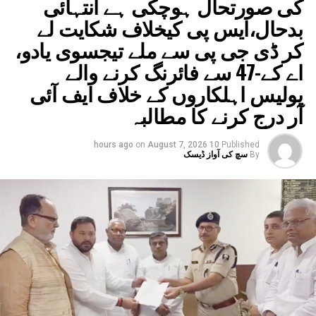
کی صورتحال ہوچکی ہے انتہائی
رام مندر میں چڑھاوے کی مبینہ چوری کے قصورواروں کو
بدحال،ایس پی کیخلاف شکایت لے
بخشا نہیں جائے گا ،چندہ چوری معاملے پر چراغ پاسوان کا
دوٹوک مؤقف
کر ڈی جی پی سے ملے تیجسوی یادو،
اے کے-47 سے فائرنگ کرنے والے
پولیس اہلکاروں کے خلاف ایف آئی
آر درج کرنے کا مطالبہ
on
August 7, 2026
10 hours ago
Published
By
سچ کی آواز ڈیسک