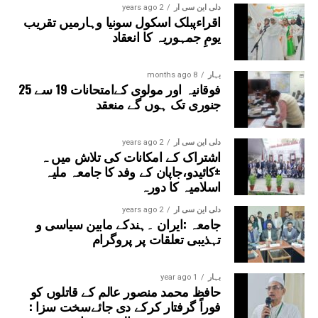
دلی این سی آر
2 years ago
اقراءپبلک اسکول سونیا وہارمیں تقریب
یومِ جمہوریہ کا انعقاد
بہار
8 months ago
فوقانیہ اور مولوی کےامتحانات 19 سے 25
جنوری تک ہوں گے منعقد
دلی این سی آر
2 years ago
اشتراک کے امکانات کی تلاش میں ہ
±کائیدو،جاپان کے وفد کا جامعہ ملیہ
اسلامیہ کا دورہ
دلی این سی آر
2 years ago
جامعہ :ایران ۔ہندکے مابین سیاسی و
تہذیبی تعلقات پر پروگرام
بہار
1 year ago
حافظ محمد منصور عالم کے قاتلوں کو
فوراً گرفتار کرکے دی جائےسخت سزا :