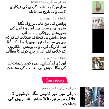
پاسداری کی جائے۔
دلی این سی آر
9 hours ago
مدارس کو دہشت گردی کی فیکٹری
ایسوسی ایشن کے میڈیا انچارج وویک کمار نے کہا کہ اگر اساتذہ
کہنے والے تاریخ سے نا بلد
کی آواز دبانے کا سلسلہ جاری رہا تو تنظیم جلد ہی “پول کھول
مہم” شروع کرے گی۔ اس مہم کے ذریعے عام اساتذہ کے
10 hours ago
BIHAR
پولیس کی من مانی پرروک لگانا
سامنے ایسے تمام معاملات کو منظرِ عام پر لایا جائے گا جن میں
ضروری،ریاست میں امن و قانون کی
اساتذہ نے اپنے خلاف غیر ضروری دباؤ، بے بنیاد شکایات یا
صورتحال ہوچکی ہے انتہائی
کارروائی کی کوششوں کا الزام عائد کیا ہے۔ تنظیم نے واضح
بدحال،ایس پی کیخلاف شکایت لے کر ڈی
کیا کہ یہ مہم صرف مصدقہ حقائق اور دستیاب سرکاری
جی پی سے ملے تیجسوی یادو، اے کے-47
سے فائرنگ کرنے والے پولیس اہلکاروں
ریکارڈ کی بنیاد پر چلائی جائے گی۔بہار اسٹیٹ ٹیچرس ایسوسی
کے خلاف ایف آئی آر درج کرنے کا مطالبہ
ایشن نے دوٹوک انداز میں کہا کہ وہ ہر استاد کے وقار، آزادیٔ
اظہار اور آئینی حقوق کے تحفظ کے لیے ہمیشہ جدوجہد کرتی
10 hours ago
BIHAR
این ڈی اے کے اپنے ہی رکن پارلیمنٹ نے
رہے گی اور ضرورت پڑنے پر جمہوری اور قانونی طریقوں سے
کی بنگلہ دیش آبی معاہدے کی مخالفت
وسیع پیمانے پر تحریک بھی چلائے گی۔
رجحان ساز
دلی این سی آر
2 years ago
دہلی میں غیر قانونی بنگلہ دیشیوں کے
خلاف مہم تیز، 175 مشتبہ شہریوں کی
شناخت