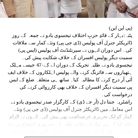
(پی این این)
پٹنہ:بہار کے قائدِ حزبِ اختلاف تیجسوی یادو نے جمعہ کے روز
ڈائریکٹر جنرل آف پولیس (ڈی جی پی) ونئے کمار سے ملاقات
کی۔ اس دوران انہوں نے سپرنٹنڈنٹ آف پولیس (ایس پی)
سمیت دیگر پولیس افسران کے خلاف شکایت پیش کی۔
تیجسوی یادو نے طلبہ تحریک کے دوران اے کے-47 جیسے مہلک
ہتھیاروں سے فائرنگ کرنے والے پولیس اہلکاروں کے خلاف ایف
آئی آر درج کرنے کا مطالبہ کیا۔ ساتھ ہی متعلقہ ضلع کے ایس
پی سمیت دیگر افسران کے خلاف بھی کارروائی کرنے کی
درخواست کی۔
راشٹریہ جنتا دل (آر جے ڈی) کے کارگزار صدر تیجسوی یادو نے
اس معاملے میں ڈائریکٹر جنرل آف پولیس (ڈی جی پی) ونئے
کمار کو ایک تحریری عرضداشت بھی پیش کی۔ انہوں نے الزام
عائد کیا کہ پیپر لیک کے خلاف طلبہ کے جمہوری احتجاج پر بہار
پولیس نے فائرنگ کی اور نہایت بے رحمانہ لاٹھی چارج کیا۔ڈی