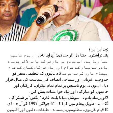
(پی این این)
پٹنہ:راشٹریہ جنتا دل (آر جے ڈی) آج اپنا 30واں یوم تاسیس
منا رہا ہے۔ اس موقع پر پارٹی کے بانی لالو پرساد
یادو نے بہار کے عوام اور پارٹی کارکنان کے نام
پیغام جاری کرتے ہوئے 3 دہائیوں کے تنظیمی سفر کو
جدوجہد، قربانی اور سماجی انصاف کی سیاست کی مثال قرار
دیا۔ انہوں نے یوم تاسیس پر تمام تمام لیڈران، کارکنان اور
حامیوں کو مبارکباد اور نیک خواہشات پیش کیں۔
لالو پرساد یادو نے سوشل میڈیا پلیٹ فارم ’ایکس‘ پر شیئر کیے
گئے اپنے طویل پیغام میں کہا کہ ’’5 جولائی 1997 کو آر جے ڈی
کا قیام غریبوں، مظلوموں، پسماندہ طبقات، دلتوں اور اقلیتوں