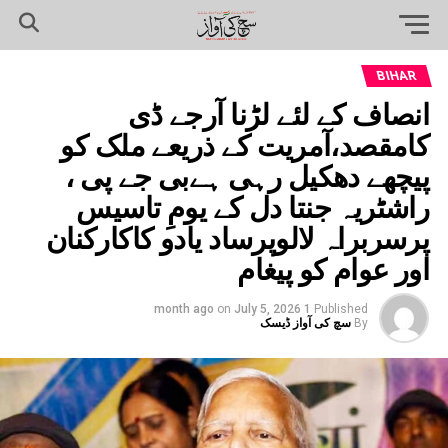
BIHAR
انصاف کے لئے لڑنا آرجے ڈی
کامقصد،آمریت کے ذریعے ملک کو
پیچھے دھکیل رہی ہےبی جے پی ،
راشٹریہ جنتا دل کے یومِ تاسیس
پرسربراہ لالوپرساد یادو کاکارکنان
اور عوام کو پیغام
on
July 5, 2026
1 month ago
Published
By
سچ کی آواز ڈیسک