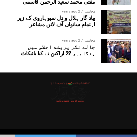
مفتی محمد سعید الرحمن قاسمی
محاسبہ
2 years ago
بیاد گار ہلال و دل سیوہاروی کے زیر
اہتمام ساتواں آف لائن مشاعرہ
محاسبہ
2 years ago
جالے نگر پریشد اجلاس میں
ہنگامہ، 22 اراکین نے کیا بائیکاٹ