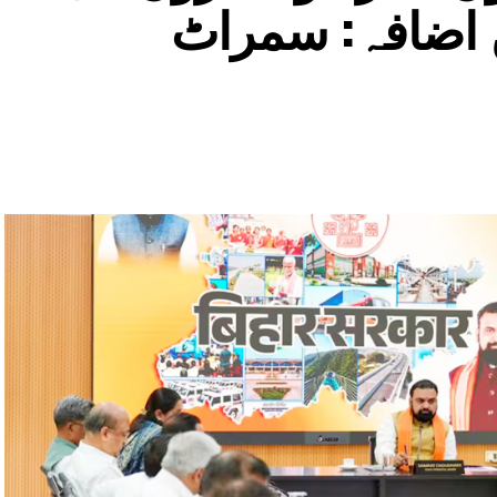
ں اضافہ: سمراٹ