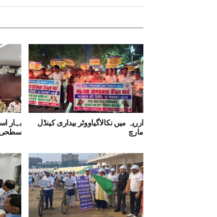
ارریہ میں نکالاگیاووٹر بیداری کینڈل
بہار اس
مارچ
سطحی ج