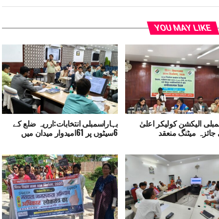
YOU MAY LIKE
مبلی الیکشن کولیکر اعلیٰ
بہاراسمبلی انتخابات:ارریہ ضلع کے
ائزہ میٹنگ منعقد
6سیٹوں پر 61امیدوار میدان میں