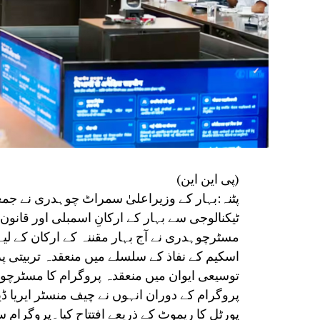
(پی این این)
پٹنہ:بہار کے وزیراعلیٰ سمراٹ چوہدری نے جمع
ٹیکنالوجی سے بہار کے ارکانِ اسمبلی اور قانو
مسٹرچوہدری نے آج بہار مقننہ کے ارکان کے لیے
اسکیم کے نفاذ کے سلسلے میں منعقدہ تربیتی 
توسیعی ایوان میں منعقدہ پروگرام کا مسٹرچو
پروگرام کے دوران انہوں نے چیف منسٹر ایریا
پورٹل کا ریموٹ کے ذریعے افتتاح کیا۔پروگرام 