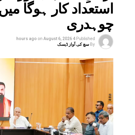
استعداد کار ہوگا می
چوہدری
on
August 6, 2026
4 hours ago
Published
By
سچ کی آواز ڈیسک