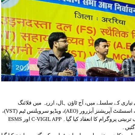
: بہار اسمبلی عام انتخابات2025 کی تیاری کے سلسلے میں، آج ٹاؤن ہال، ارریہ میں فلائنگ
اسکواڈ (FS)، سٹیٹک سرویلنس ٹیم (SST)، اسسٹنٹ آپریشنز آبزرور (AEO)، ویڈیو سرویلنس ٹیم (VST)،
VVT، MCMC، اور EXICSE ٹیم کے لیے ایک تربیتی پروگرام کا انعقاد کیا گیا۔ C-VIGIL APP اور ESMS