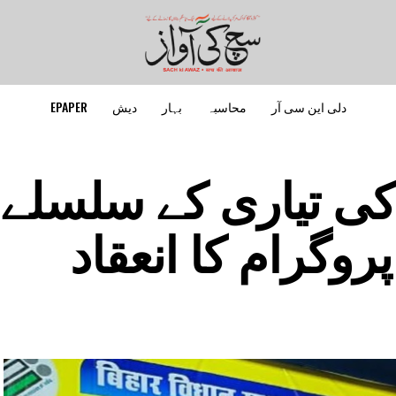
دلی این سی آر
محاسبہ
بہار
دیش
EPAPER
کی تیاری کے سلسلے 
روگرام کا انعقاد