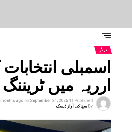
بہار
اسمبلی انتخابات 
ارریہ میں ٹریننگ پ
on
September 21, 2025
11 months ago
Published
By
سچ کی آواز ڈیسک