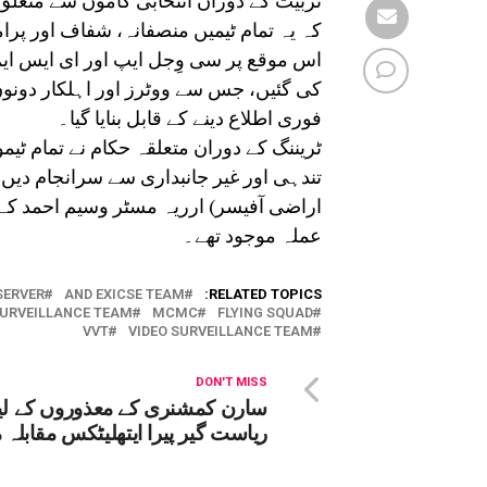
تربیت کے دوران انتخابی کاموں سے متعلق
کہ یہ تمام ٹیمیں منصفانہ، شفاف اور پرام
اس موقع پر سی وِجل ایپ اور ای ایس ای
کی گئیں، جس سے ووٹرز اور اہلکار دون
فوری اطلاع دینے کے قابل بنایا گیا۔
ٹریننگ کے دوران متعلقہ حکام نے تمام ٹیم
تندہی اور غیر جانبداری سے سرانجام دیں
اراضی آفیسر) ارریہ مسٹر وسیم احمد کے 
عملہ موجود تھے۔
SERVER
AND EXICSE TEAM
RELATED TOPICS:
SURVEILLANCE TEAM
MCMC
FLYING SQUAD
VVT
VIDEO SURVEILLANCE TEAM
DON'T MISS
سارن کمشنری کے معذوروں کے لی
ریاست گیر پیرا ایتھلیٹکس مقابلہ 