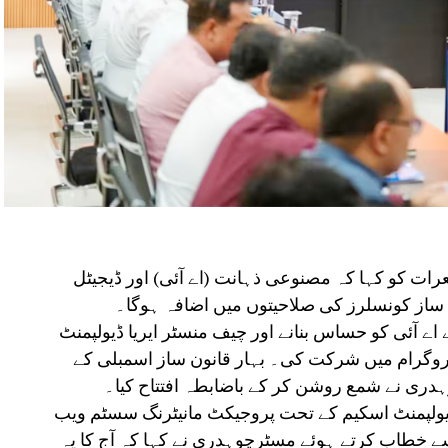
رات کو کہا کہ مصنوعی ذہانت (اے آئی) اور ڈیجیٹل
ن ساز کونسلرز کی صلاحیتوں میں اضافہ ہوگا۔
 اے آئی کو حساس بنانے اور چیف منسٹر ایریا ڈیولپمنٹ
پروگرام میں شرکت کی۔ بہار قانون ساز اسمبلی کے
ہدری نے شمع روشن کر کے باضابطہ افتتاح کیا۔
 ڈیولپمنٹ اسکیم کے تحت پروجیکٹ مانیٹرنگ سسٹم ویب
سے خطاب کرتے ہوئے مسٹرچوہدری نے کہا کہ آج کا یہ