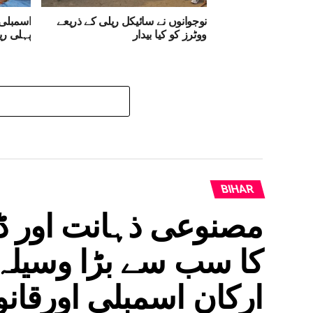
نوجوانوں نے سائیکل ریلی کے ذریعے
اسمبلی 
ووٹرز کو کیا بیدار
پہلی ری
BIHAR
مصنوعی ذہانت اور ڈی
کا سب سے بڑا وسیلہ،
ارکانِ اسمبلی اورقا