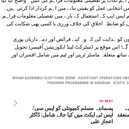
 اہم نکات پر تفصیلی معلومات فراہم کی گئیں۔ واضح کیا گیا
ن انتخابی عمل کو یقینی بنانے میں اہم کردار ادا کرتی ہیں۔
م ایس ایپ کے استعمال کے بارے میں تفصیلی معلومات فراہم
وں کو ضابطہ اخلاق کی خلاف ورزی یا کسی بھی شکایت کی
وں کو ہدایت کی کہ وہ اپنے فرائض اور ذمہ داریاں پوری
 گے! اس موقع پر ڈسٹرکٹ لینڈ ایکوزیشن آفیسر( تحویل
ساتھ متعلقہ ماسٹر ٹرینر اور ٹیم میں شامل افسران اور
BIHAR ASSEMBLY ELECTIONS 2025
ASSISTANT OPERATIONS OB
TRAINING PROGRAMME IN ARARIA
STATIC 
UP NEXT
ے
پسماندہ مسلم کمیونٹی کو ایس سی/
منعقد
ایس ٹی ایکٹ میں کیا جائے شامل: ڈاکٹر
اعجاز علی