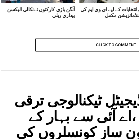
انتخابات کے لیے ای وی ایم کی
آنگن باڑی کارکنوں نےنکالی الیکشن
نڈمائزیشن مکمل
بیداری ریلی
CLICK TO COMMENT
جیٹل ٹیکنالوجی ترقی
اے آئی سے بہار کے
نون ساز کونسلروں کی