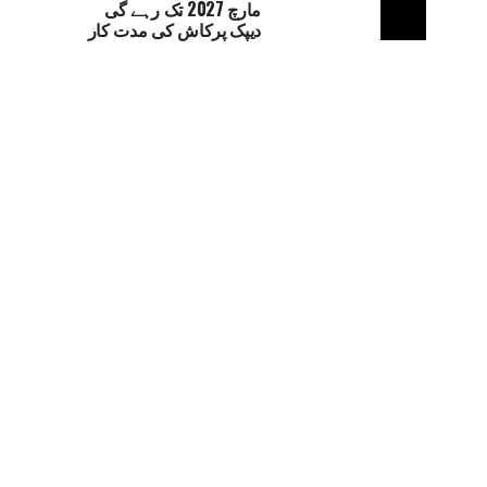
مارچ 2027 تک رہے گی
دیپک پرکاش کی مدت کار