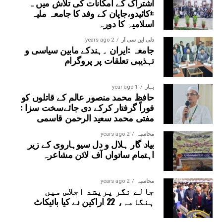
اشتراک کے امکانات کی تلاش میں ہ
±کائیدو،جاپان کے وفد کا جامعہ ملیہ
اسلامیہ کا دورہ
دلی این سی آر
2 years ago
جامعہ :ایران ۔ہندکے مابین سیاسی و
تہذیبی تعلقات پر پروگرام
بہار
1 year ago
حافظ محمد منصور عالم کے قاتلوں کو
فوراً گرفتار کرکے دی جائےسخت سزا :
مفتی محمد سعید الرحمن قاسمی
محاسبہ
2 years ago
بیاد گار ہلال و دل سیوہاروی کے زیر
اہتمام ساتواں آف لائن مشاعرہ
محاسبہ
2 years ago
جالے نگر پریشد اجلاس میں
ہنگامہ، 22 اراکین نے کیا بائیکاٹ