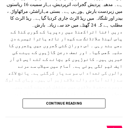
ہے۔ مدھیہ پردیش گجرات، اترپردیش، بہار سمیت 16 ریاستوں
میں زبردست بارش ہورہی ہے۔ بستی مہاراشٹر، مراٹھاواڑہ،
بیدر اور تلنگانہ میں ریڈ الرٹ جاری کردیا گیاہے۔ ریڈ الرٹ کا
مطلب ہے کہ 24 گھنٹے میں حد سے زیادہ بارش۔
دریں اثنا اتراکھنڈ میں ردپریا کے گوری کنڈ کے
پاس لینڈ سلائڈنگ سے کیدار ناتھ یاترا تیسرے دن
بھی بند رہی ۔ اس دوران کئی گھروں میں پتھروں کا
ملبہ گھس گیا۔ اور نصف درجن گاڑیوں کے بہنے کی
خبریں ہیں۔ کانوڑیوں کو بچانے کے لئے ایس ڈی آر
ایف ٹیم لگی ہوئی ہے۔ آسام میں سیلاب سے مرنے
والوں کی تعداد اب سو سے پار کرگئی ہے۔ پانچ لاکھ
سے زائد آبادی والے علاقے زیر آب ہیں۔ وہاں کے لوگ
دوسرے محفوظ علاقوں میں منتقل کردیئے گئے ہیں۔
محکمہ موسمیات کے مطابق ایک اگست تک آسام اور
دوسری ریاستوں میں بھاری بارش اور بجلی گرنے کے
CONTINUE READING
امکانات ہیں۔آسام میں تنسکویا، بھیما جی ،
لکھیم پور، شیو ساگر، جورہارٹ اور گولہ گھاٹ
جیسے سرحدی اضلاع کو الرٹ کردیا گیا ہے۔
گجرات میں دو دنوں کی بارش نے عام زندگی مفلوج کردی ہے