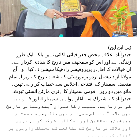
(پی این این)
حیدرآباد: علاقہ محض جغرافیائی اکائی نہیں بلکہ ایک طرزِ
زندگی ہے اور اس کو سمجھنے میں تاریخ کا بنیادی کردار ہے۔
ان خیالات کا اظہار پرپروفیسر رادھیکا سیشن نے کیا۔ وہ آج
مولانا آزاد نیشنل اردو یونیورسٹی کے شعبۂ تاریخ کے زیر اہتمام
منعقدہ سمینار کے افتتاحی اجلاس سے خطاب کر رہی تھیں۔
مانو میں دو روزہ قومی سمینار کا ہنری مارٹن انسٹی ٹیوٹ،
حیدرآباد کے اشتراک سے آغاز ہوا۔ یہ سمینار 4 اور 5 نومبر
کو ہو رہا ہے۔ سمینار کا عنوان “ہندوستانی تاریخ
میں علاقہ” ہے۔ اس سمینار میں ملک بھر سے ممتاز
مورخین، محققین اور اسکالرز شرکت کر رہے ہیں
اور علاقائی تاریخ کے مطالعے کے مختلف زاویوں پر
گفتگو کر رہے ہیں۔