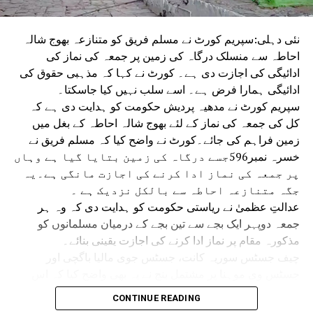
نئی دہلی:سپریم کورٹ نے مسلم فریق کو متنازعہ بھوج شالہ
احاطہ سے منسلک درگاہ کی زمین پر جمعہ کی نماز کی
ادائیگی کی اجازت دی ہے۔ کورٹ نے کہا کہ مذہبی حقوق کی
ادائیگی ہمارا فرض ہے۔ اسے سلب نہیں کیا جاسکتا۔
سپریم کورٹ نے مدھیہ پردیش حکومت کو ہدایت دی ہے کہ
کل کی جمعہ کی نماز کے لئے بھوج شالہ احاطہ کے بغل میں
زمین فراہم کی جائے۔کورٹ نے واضح کیا کہ مسلم فریق نے
خسرہ نمبر596جسے درگاہ کی زمین بتایا گیا ہے وہاں
پر جمعہ کی نماز ادا کرنے کی اجازت مانگی ہے۔یہ
جگہ متنازعہ احاطہ سے بالکل نزدیک ہے ۔
عدالتِ عظمیٰ نے ریاستی حکومت کو ہدایت دی کہ وہ ہر
جمعہ دوپہر ایک بجے سے تین بجے کے درمیان مسلمانوں کو
مذکورہ مقام پر نماز ادا کرنے کی اجازت یقینی بنائے۔
چیف جسٹس سوریہ کانت، جسٹس جوی مالیا باگچی اور
جسٹس وی موہنا پر مشتمل بنچ نے یہ بھی واضح کیا کہ اس
حکم سے ریاستی حکومت اور مسلم فریق باہمی رضامندی سے
CONTINUE READING
جمعہ کی نماز کے لیے کسی متبادل مقام پر غور کرنے سے