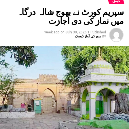
دیش
یہاں بھی ہائی الرٹ جاری کردیا گیا ہے۔ مدھیہ پردیش میں
سپریم کورٹ نے بھوج شالہ درگاہ
بھی بارش کا الرٹ جاری کیا گیا ہے۔ وہاں کے 17 اضلع
میں نماز کی دی اجازت
متاثر ہیں۔ یوپی ، بہار کے کئی اضلاع میں بھی
انتظامیہ الرٹ ہے۔
on
July 30, 2026
1 week ago
Published
By
سچ کی آواز ڈیسک