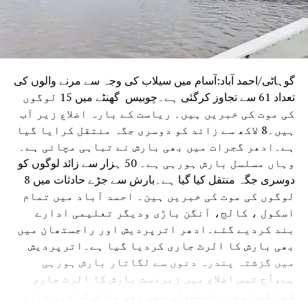
گوہاٹی/احمد آباد:آسام میں سیلاب کی وجہ سے مرنے والوں کی
تعداد 61 سے تجاوز کرگئی ہے۔چوبیس گھنٹے میں 15 لوگوں
کی موت کی خبریں ہیں۔ ریاست کے بارہ اضلاع زیر آب
ہیں۔8 لاکھ سے زائد کو دوسری جگہ منتقل کرایا گیا
ہے۔ادھر گجرات میں بھی بارش نے تباہی مچائی ہے۔
وہاں مسلسل بارش ہورہی ہے۔ 50 ہزار سے زائد لوگوں کو
دوسری جگہ منتقل کیا گیا ہے۔بارش سے جڑے حادثات میں 8
لوگوں کی موت کی خبریں ہین۔ احمد آباد میں تمام
اسکول ، کالج، آنگن باڑی ودیگر تعلیمی ادارے
بند کردیے گئے۔ادھر اترپردیش اور راجستھان میں
بھی بارش کا الرٹ جاری کردیا گیا ہے۔اترپردیش
میں گزشتہ پندرہ دنوں سے لگاتار بارش ہورہی
ہے،آج تیس اضلاع میں زبردست بارش کا الرٹ جاری
کیا گیا ہے۔ راجستھان میں بھی بارش کا دور جاری