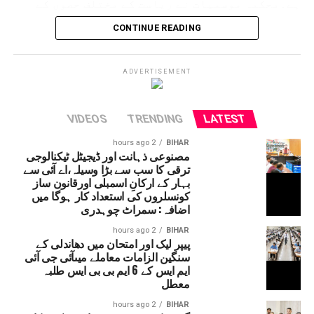
ہے۔محکمہ موسمیات نے ریاست کے مختلف حصوں کے
لئے الرٹ جاری کردیا ہے۔ حالانکہ جموں وکشمیر
CONTINUE READING
میں لینڈ سلائڈنگ کی وجہ سے آمدورفت ٹھپ تھی لیکن
اب چھ دنوں کے بعد آمدورفت جاری ہوئی ہے۔
امرناتھ یاترا بھی شروع کردی گئی ہے۔
ADVERTISEMENT
VIDEOS
TRENDING
LATEST
2 hours ago
BIHAR
مصنوعی ذہانت اور ڈیجیٹل ٹیکنالوجی
ترقی کا سب سے بڑا وسیلہ،اے آئی سے
بہار کے ارکانِ اسمبلی اورقانون ساز
کونسلروں کی استعداد کار ہوگا میں
اضافہ: سمراٹ چوہدری
2 hours ago
BIHAR
پیپر لیک اور امتحان میں دھاندلی کے
سنگین الزامات معاملے میںآئی جی آئی
ایم ایس کے 6 ایم بی بی ایس طلبہ
معطل
2 hours ago
BIHAR