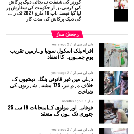
گورنر کی شفقت نے بچائی دیپک پرکاش
کی کرسی، بہار حکومت کی سفارش پر
لیا گیا فیصلہ،اب 16 مارچ 2027 تک رہے
گی دیپک پرکاش کی مدت کار
رجحان ساز
دلی این سی آر
2 years ago
اقراءپبلک اسکول سونیا وہارمیں تقریب
یومِ جمہوریہ کا انعقاد
دلی این سی آر
2 years ago
دہلی میں غیر قانونی بنگلہ دیشیوں کے
خلاف مہم تیز، 175 مشتبہ شہریوں کی
شناخت
بہار
8 months ago
فوقانیہ اور مولوی کےامتحانات 19 سے 25
جنوری تک ہوں گے منعقد
دلی این سی آر
2 years ago