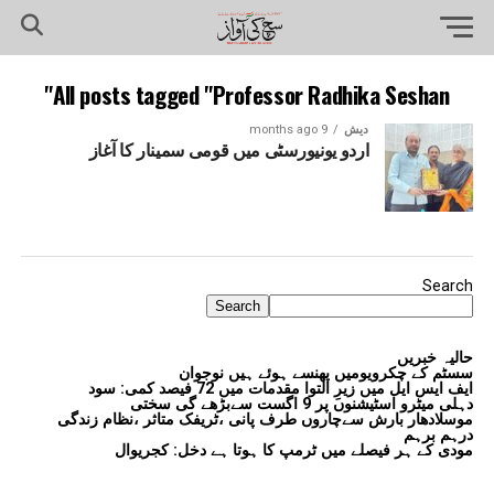
All posts tagged "Professor Radhika Seshan"
دیش
9 months ago
اردو یونیورسٹی میں قومی سمینار کا آغاز
Search
Search
حالیہ خبریں
سسٹم کے چکرویومیں پھنسے ہوئے ہیں نوجوان
ایف ایس ایل میں زیرِ التوا مقدمات میں 72 فیصد کمی: سود
دہلی میٹرو اسٹیشنوں پر 9 اگست سےبڑھے گی سختی
موسلادھار بارش سےچاروں طرف پانی ،ٹریفک متاثر ،نظام زندگی
درہم برہم
مودی کے ہر فیصلے میں ٹرمپ کا ہوتا ہے دخل: کجریوال