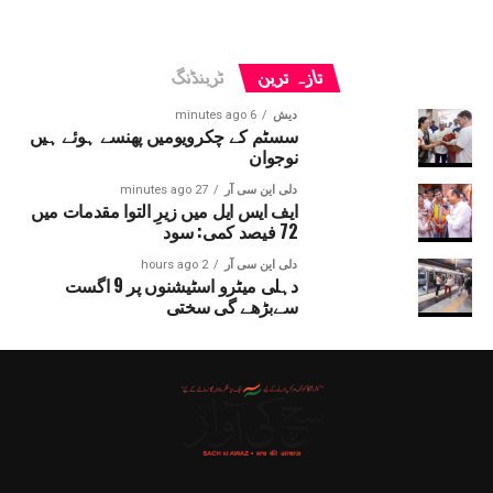
تازہ ترین
ٹرینڈنگ
دیش
6 minutes ago
سسٹم کے چکرویومیں پھنسے ہوئے ہیں
نوجوان
دلی این سی آر
27 minutes ago
ایف ایس ایل میں زیرِ التوا مقدمات میں
72 فیصد کمی: سود
دلی این سی آر
2 hours ago
دہلی میٹرو اسٹیشنوں پر 9 اگست
سےبڑھے گی سختی