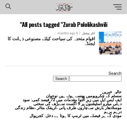
All posts tagged "Zurab Pololikashvili"
انٹر نیشنل
9 months ago
اقوام متحدہ کی سیاحت کیلئے مصنوعی ذہانت کا
ایجنڈہ
Search
Search
حالیہ خبریں
سسٹم کے چکرویومیں پھنسے ہوئے ہیں نوجوان
ایف ایس ایل میں زیرِ التوا مقدمات میں 72 فیصد کمی: سود
دہلی میٹرو اسٹیشنوں پر 9 اگست سےبڑھے گی سختی
موسلادھار بارش سےچاروں طرف پانی ،ٹریفک متاثر ،نظام زندگی
درہم برہم
مودی کے ہر فیصلے میں ٹرمپ کا ہوتا ہے دخل: کجریوال