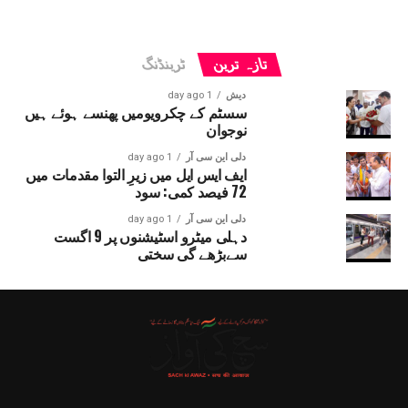
تازہ ترین
ٹرینڈنگ
دیش
1 day ago
سسٹم کے چکرویومیں پھنسے ہوئے ہیں
نوجوان
دلی این سی آر
1 day ago
ایف ایس ایل میں زیرِ التوا مقدمات میں
72 فیصد کمی: سود
دلی این سی آر
1 day ago
دہلی میٹرو اسٹیشنوں پر 9 اگست
سےبڑھے گی سختی