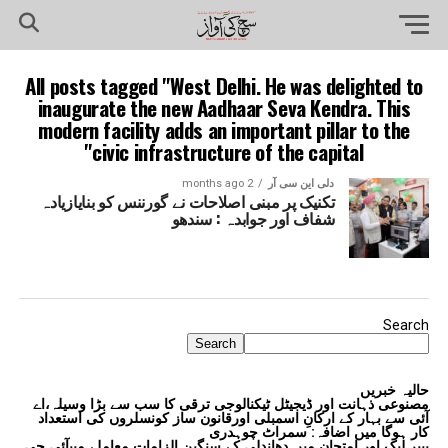
All posts tagged "West Delhi. He was delighted to
inaugurate the new Aadhaar Seva Kendra. This
modern facility adds an important pillar to the
civic infrastructure of the capital"
دلی این سی آر
2 months ago
تکنیک پر مبنی اصلاحات نے گورننس کو بنایازیادہ
شفاف اور جوابدہ : سندھو
Search
Search
حالیہ خبریں
مصنوعی ذہانت اور ڈیجیٹل ٹیکنالوجی ترقی کا سب سے بڑا وسیلہ،اے
آئی سے بہار کے ارکانِ اسمبلی اورقانون ساز کونسلروں کی استعداد
کار ہوگا میں اضافہ: سمراٹ چوہدری
پیپر لیک اور امتحان میں دھاندلی کے سنگین الزامات معاملے میںآئی جی