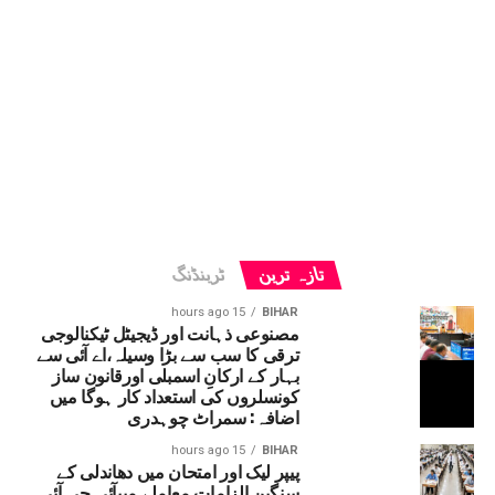
تازہ ترین
ٹرینڈنگ
15 hours ago
BIHAR
مصنوعی ذہانت اور ڈیجیٹل ٹیکنالوجی
ترقی کا سب سے بڑا وسیلہ،اے آئی سے
بہار کے ارکانِ اسمبلی اورقانون ساز
کونسلروں کی استعداد کار ہوگا میں
اضافہ: سمراٹ چوہدری
15 hours ago
BIHAR
پیپر لیک اور امتحان میں دھاندلی کے
سنگین الزامات معاملے میںآئی جی آئی