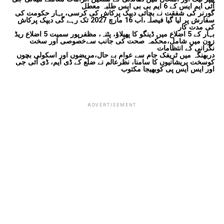
آئی ایم ایس کے 6 ایم بی بی ایس طلبہ معطل
گورنر کی شفقت نے بچائی دیپک پرکاش کی کرسی، بہار حکومت کی
سفارش پر لیا گیا فیصلہ،اب 16 مارچ 2027 تک رہے گی دیپک پرکاش
کی مدت کار
بہار کے 5 اضلاع میں ڈینگو کا پھیلاؤ، پٹنہ، مظفرپور سمیت 5 اضلاع ریڈ
زون میں شامل،محکمہ صحت کی جانب سےخصوصی اور سخت
نگرانی کے انتظامات
دربھنگہ میں ٹریفک جام سے عوام بے حال،مریضوں اور اسکولی بچوں
کوسخت پریشانیوں کا سامنا، نظرعالم نے ضلع کے ڈی ایم، ڈی آئی جی
اور ایس ایس پی کوبھیجا مکتوب
ADVERTISEMENT