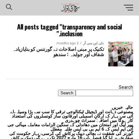
All posts tagged "transparency and social
inclusion."
دلی این سی آر
2 months ago
تکنیک پر مبنی اصلاحات نے گورننس کو بنایازیادہ
شفاف اور جوابدہ : سندھو
Search
Search
حالیہ خبریں
مصنوعی ذہانت اور ڈیجیٹل ٹیکنالوجی ترقی کا سب سے بڑا وسیلہ،اے
آئی سے بہار کے ارکانِ اسمبلی اورقانون ساز کونسلروں کی استعداد
کار ہوگا میں اضافہ: سمراٹ چوہدری
پیپر لیک اور امتحان میں دھاندلی کے سنگین الزامات معاملے میںآئی جی
آئی ایم ایس کے 6 ایم بی بی ایس طلبہ معطل
گورنر کی شفقت نے بچائی دیپک پرکاش کی کرسی، بہار حکومت کی
سفارش پر لیا گیا فیصلہ،اب 16 مارچ 2027 تک رہے گی دیپک پرکاش