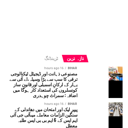
تازہ ترین
ٹرینڈنگ
16 hours ago
BIHAR
مصنوعی ذہانت اور ڈیجیٹل ٹیکنالوجی
ترقی کا سب سے بڑا وسیلہ،اے آئی سے
بہار کے ارکانِ اسمبلی اورقانون ساز
کونسلروں کی استعداد کار ہوگا میں
اضافہ: سمراٹ چوہدری
16 hours ago
BIHAR
پیپر لیک اور امتحان میں دھاندلی کے
سنگین الزامات معاملے میںآئی جی آئی
ایم ایس کے 6 ایم بی بی ایس طلبہ
معطل