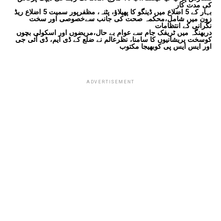
کی مدت کار
بہار کے 5 اضلاع میں ڈینگو کا پھیلاؤ، پٹنہ، مظفرپور سمیت 5 اضلاع ریڈ
زون میں شامل،محکمہ صحت کی جانب سےخصوصی اور سخت
نگرانی کے انتظامات
دربھنگہ میں ٹریفک جام سے عوام بے حال،مریضوں اور اسکولی بچوں
کوسخت پریشانیوں کا سامنا، نظرعالم نے ضلع کے ڈی ایم، ڈی آئی جی
اور ایس ایس پی کوبھیجا مکتوب
ADVERTISEMENT