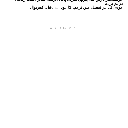
درہم برہم
مودی کے ہر فیصلے میں ٹرمپ کا ہوتا ہے دخل: کجریوال
ADVERTISEMENT