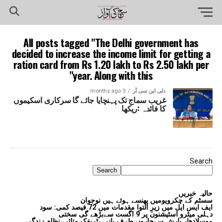
All posts tagged "The Delhi government has
decided to increase the income limit for getting a
ration card from Rs 1.20 lakh to Rs 2.50 lakh per
year. Along with this"
دلی این سی آر
3 months ago
غریب سماج تک پہنچایا جائے گا سرکاری اسکیموں
کا فائدہ :ریکھا
Search
Search
حالیہ خبریں
سسٹم کے چکرویومیں پھنسے ہوئے ہیں نوجوان
ایف ایس ایل میں زیرِ التوا مقدمات میں 72 فیصد کمی: سود
دہلی میٹرو اسٹیشنوں پر 9 اگست سےبڑھے گی سختی
موسلادھار بارش سےچاروں طرف پانی ،ٹریفک متاثر ،نظام زندگی