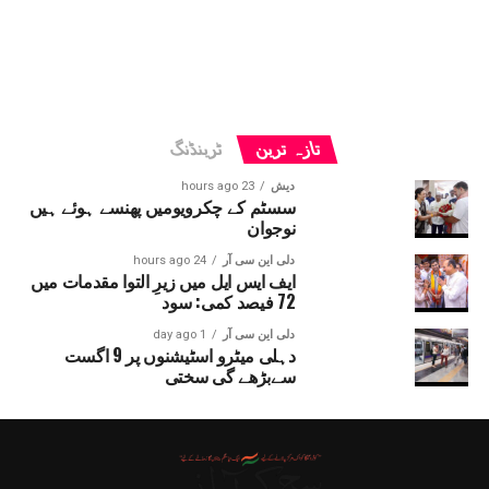
تازہ ترین
ٹرینڈنگ
دیش
23 hours ago
سسٹم کے چکرویومیں پھنسے ہوئے ہیں
نوجوان
دلی این سی آر
24 hours ago
ایف ایس ایل میں زیرِ التوا مقدمات میں
72 فیصد کمی: سود
دلی این سی آر
1 day ago
دہلی میٹرو اسٹیشنوں پر 9 اگست
سےبڑھے گی سختی