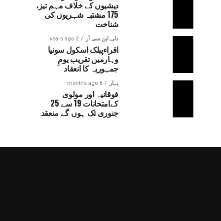
دیشیوں کے خلاف مہم تیز،
175 مشتبہ شہریوں کی
شناخت
دلی این سی آر
2 years ago
اقراءپبلک اسکول سونیا
وہارمیں تقریب یومِ
جمہوریہ کا انعقاد
بہار
8 months ago
فوقانیہ اور مولوی
کےامتحانات 19 سے 25
جنوری تک ہوں گے منعقد