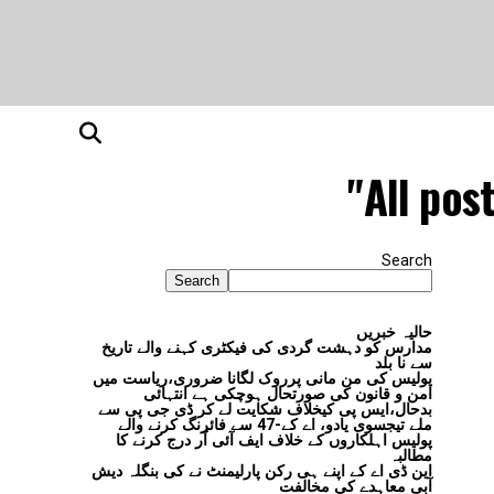
All pos
Search
Search
حالیہ خبریں
مدارس کو دہشت گردی کی فیکٹری کہنے والے تاریخ
سے نا بلد
پولیس کی من مانی پرروک لگانا ضروری،ریاست میں
امن و قانون کی صورتحال ہوچکی ہے انتہائی
بدحال،ایس پی کیخلاف شکایت لے کر ڈی جی پی سے
ملے تیجسوی یادو، اے کے-47 سے فائرنگ کرنے والے
پولیس اہلکاروں کے خلاف ایف آئی آر درج کرنے کا
مطالبہ
این ڈی اے کے اپنے ہی رکن پارلیمنٹ نے کی بنگلہ دیش
آبی معاہدے کی مخالفت