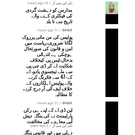
دلی این سی آر
10 hours ago
مدارس کو دہشت گردی
کی فیکٹری کہنے والے
تاریخ سے نا بلد
11 hours ago
BIHAR
پولیس کی من مانی پرروک
لگانا ضروری،ریاست میں
امن و قانون کی صورتحال
ہوچکی ہے انتہائی
بدحال،ایس پی کیخلاف
شکایت لے کر ڈی جی پی
سے ملے تیجسوی یادو، اے
کے-47 سے فائرنگ کرنے
والے پولیس اہلکاروں کے
خلاف ایف آئی آر درج کرنے
کا مطالبہ
11 hours ago
BIHAR
این ڈی اے کے اپنے ہی رکن
پارلیمنٹ نے کی بنگلہ دیش
آبی معاہدے کی مخالفت
دلی این سی آر
2 years ago
دہلی میں غیر قانونی بنگلہ