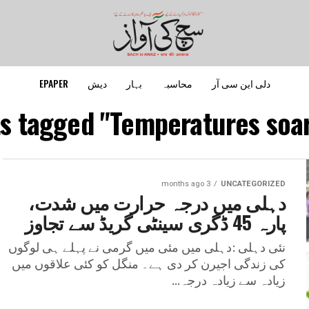
دلی این سی آر
محاسبہ
بہار
دیش
EPAPER
ts tagged "Temperatures soar 
3 months ago
UNCATEGORIZED
دہلی میں درجہ حرارت میں شدت،
پارہ 45 ڈگری سینٹی گریڈ سے تجاوز
نئی دہلی :دہلی میں مئی میں گرمی نے پہلے ہی لوگوں
کی زندگی اجیرن کر دی ہے۔ منگل کو کئی علاقوں میں
زیادہ سے زیادہ درجہ...