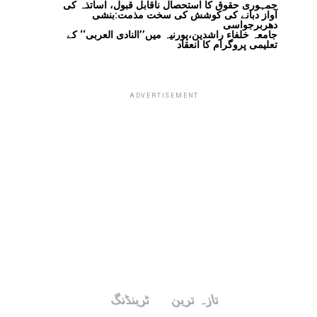
جمہوری حقوق کا استحصال ناقابل قبول، اساتذہ کی
آواز دبانے کی کوشش کی سخت مذمت:بنشی
دھربرجواسی
جامعہ خلفاء راشدین،پورنیہ میں’’النادی العربی‘‘ کے
تعلیمی پروگرام کا انعقاد
ADVERTISEMENT
تازہ ترین
ٹرینڈنگ