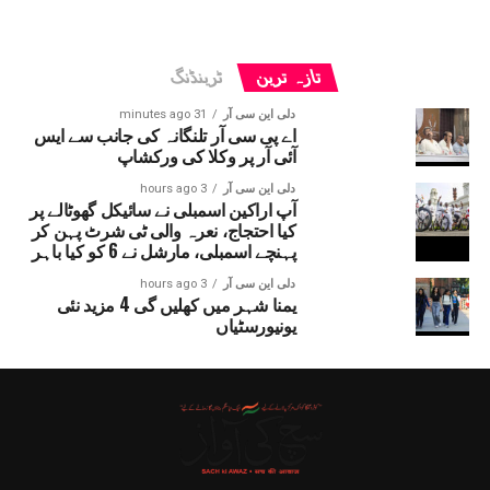
تازہ ترین
ٹرینڈنگ
دلی این سی آر
31 minutes ago
اے پی سی آر تلنگانہ کی جانب سے ایس
آئی آر پر وکلا کی ورکشاپ
دلی این سی آر
3 hours ago
آپ اراکین اسمبلی نے سائیکل گھوٹالے پر
کیا احتجاج، نعرہ والی ٹی شرٹ پہن کر
پہنچے اسمبلی، مارشل نے 6 کو کیا باہر
دلی این سی آر
3 hours ago
یمنا شہر میں کھلیں گی 4 مزید نئی
یونیورسٹیاں