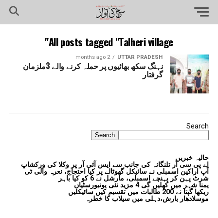
All posts tagged "Talheri village"
2 months ago
UTTAR PRADESH
نہنگ سکھ بھائیوں پر حملہ کرنے والے 3ملزمان
گرفتار
Search
Search
حالیہ خبریں
اے پی سی آر تلنگانہ کی جانب سے ایس آئی آر پر وکلا کی ورکشاپ
آپ اراکین اسمبلی نے سائیکل گھوٹالے پر کیا احتجاج، نعرہ والی ٹی
شرٹ پہن کر پہنچے اسمبلی، مارشل نے 6 کو کیا باہر
یمنا شہر میں کھلیں گی 4 مزید نئی یونیورسٹیاں
ریکھا گپتا نے 200 طالبات میں تقسیم کیں سائیکلیں
موسلادھار بارش،دہلی میں سیلاب کا خطرہ