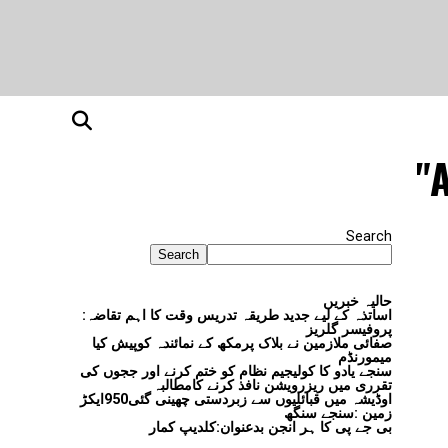
A
Search
Search
حالیہ خبریں
اساتذہ کے لیے جدید طریقہ تدریس وقت کا اہم تقاضہ:
پروفیسر گلریز
صفائی ملازمین نے بلاک پرمکھ کے نمائندہ کوپیش کیا
میمورنڈم
سنجے یادو کا کولیجیم نظام کو ختم کرنے اور ججوں کی
تقرری میں ریزرویشن نافذ کرنے کامطالبہ
اوڈیشہ میں قبائلیوں سے زبردستی چھینی گئی950ایکڑ
زمین :سنجے سنگھ
بی جے پی کا ہر انجن بدعنوان:کلدیپ کمار