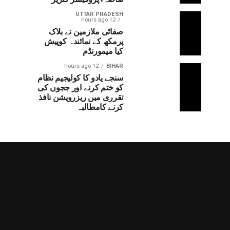
UTTAR PRADESH
12 hours ago
صفائی ملازمین نے بلاک
پرمکھ کے نمائندہ کوپیش
کیا میمورنڈم
12 hours ago
BIHAR
سنجے یادو کا کولیجیم نظام
کو ختم کرنے اور ججوں کی
تقرری میں ریزرویشن نافذ
کرنے کامطالبہ