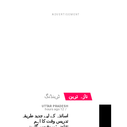
ADVERTISEMENT
تازہ ترین
ٹرینڈنگ
UTTAR PRADESH
12 hours ago
اساتذہ کے لیے جدید طریقہ
تدریس وقت کا اہم
تقاضہ: پروفیسر گلریز