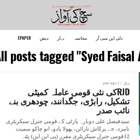
دلی این سی آر
محاسبہ
بہار
دیش
EPAPER
ll posts tagged "Syed Faisal A
بہار
1 year ago
RJDکی نئی قومی عاملہ کمیٹی
تشکیل، رابڑی، جگدانند، چودھری بنے
نائب صدر
سیدفیصل علی دوبارہ پارٹی کے قومی جنرل سیکریٹری
نامزد، جے پرکاش نارائن، بھولا یادو، انو چاکو سمیت
12قومی جنرل سیکریٹری مقرر (پی این این) پٹنہ