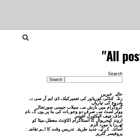
All po
Search
Search
حالیہ خبریں
رتلہ کنڈلی کوریڈور کی تعمیرکیلئے ڈی ایم آر سی نے
شروع کی تیاریاں
گروگرام میں بارش سے سیلاب جیسی صورتحال
ووٹر لسٹ سے صرف دو وجوہات کی بنا پرہوں گے نام
حذف:چیف الیکٹورل آفیسر
اروند کیجریوال کا انسٹاگرام اکاؤنٹ معطل،میٹا کو
ٹھہرا یا مورد الزم
اساتذہ کے لیے جدید طریقہ تدریس وقت کا اہم تقاضہ:
پروفیسر گلریز