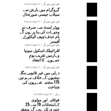
دلی این سی آر
3 hours ago
گروگرام میں بارش سے
سیلاب جیسی صورتحال
دلی این سی آر
3 hours ago
ووٹر لسٹ سے صرف دو
وجوہات کی بنا پرہوں گے
نام حذف:چیف الیکٹورل
آفیسر
دلی این سی آر
2 years ago
اقراءپبلک اسکول سونیا
وہارمیں تقریب یومِ
جمہوریہ کا انعقاد
دلی این سی آر
2 years ago
دہلی میں غیر قانونی بنگلہ
دیشیوں کے خلاف مہم تیز،
175 مشتبہ شہریوں کی
شناخت
بہار
8 months ago
فوقانیہ اور مولوی
کےامتحانات 19 سے 25
جنوری تک ہوں گے منعقد