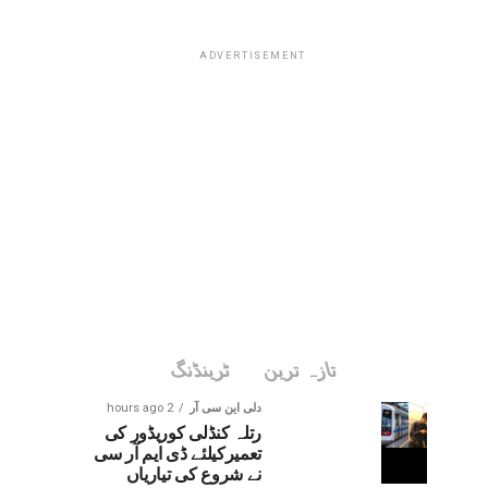
ADVERTISEMENT
تازہ ترین
ٹرینڈنگ
دلی این سی آر
2 hours ago
رتلہ کنڈلی کوریڈور کی
تعمیرکیلئے ڈی ایم آر سی
نے شروع کی تیاریاں