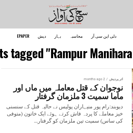
دلی این سی آر
محاسبہ
بہار
دیش
EPAPER
sts tagged "Rampur Maniharan
اتر پردیش
2 months ago
نوجوان کے قتل معاملہ میں ماں اور
ماما سمیت 3 ملزمان گرفتار
دیوبند:رام پور منیہاران پولیس نے حالیہ قتل کے سنسنی
خیز معاملے کا پردہ فاش کرتے ہوئے ایک خاتون (متوفی
کی ساس) سمیت تین ملزمان کو گرفتار...