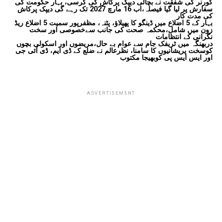
گورنر کی شفقت نے بچائی دیپک پرکاش کی کرسی، بہار حکومت کی
سفارش پر لیا گیا فیصلہ،اب 16 مارچ 2027 تک رہے گی دیپک پرکاش
کی مدت کار
بہار کے 5 اضلاع میں ڈینگو کا پھیلاؤ، پٹنہ، مظفرپور سمیت 5 اضلاع ریڈ
زون میں شامل،محکمہ صحت کی جانب سےخصوصی اور سخت
نگرانی کے انتظامات
دربھنگہ میں ٹریفک جام سے عوام بے حال،مریضوں اور اسکولی بچوں
کوسخت پریشانیوں کا سامنا، نظرعالم نے ضلع کے ڈی ایم، ڈی آئی جی
اور ایس ایس پی کوبھیجا مکتوب
ADVERTISEMENT