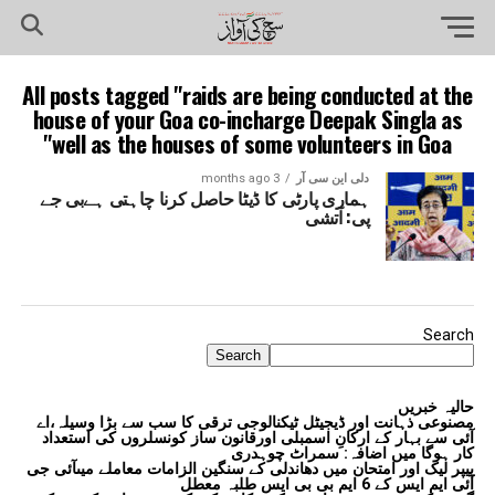
All posts tagged "raids are being conducted at the
house of your Goa co-incharge Deepak Singla as
well as the houses of some volunteers in Goa"
دلی این سی آر
3 months ago
ہماری پارٹی کا ڈیٹا حاصل کرنا چاہتی ہےبی جے
پی: آتشی
Search
Search
حالیہ خبریں
مصنوعی ذہانت اور ڈیجیٹل ٹیکنالوجی ترقی کا سب سے بڑا وسیلہ،اے
آئی سے بہار کے ارکانِ اسمبلی اورقانون ساز کونسلروں کی استعداد
کار ہوگا میں اضافہ: سمراٹ چوہدری
پیپر لیک اور امتحان میں دھاندلی کے سنگین الزامات معاملے میںآئی جی
آئی ایم ایس کے 6 ایم بی بی ایس طلبہ معطل