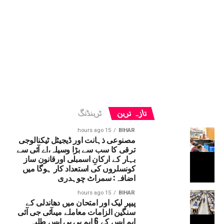
تازہ ترین
ٹرینڈنگ
15 hours ago
BIHAR
مصنوعی ذہانت اور ڈیجیٹل ٹیکنالوجی
ترقی کا سب سے بڑا وسیلہ،اے آئی سے
بہار کے ارکانِ اسمبلی اورقانون ساز
کونسلروں کی استعداد کار ہوگا میں
اضافہ: سمراٹ چوہدری
15 hours ago
BIHAR
پیپر لیک اور امتحان میں دھاندلی کے
سنگین الزامات معاملے میںآئی جی آئی
ایم ایس کے 6 ایم بی بی ایس طلبہ