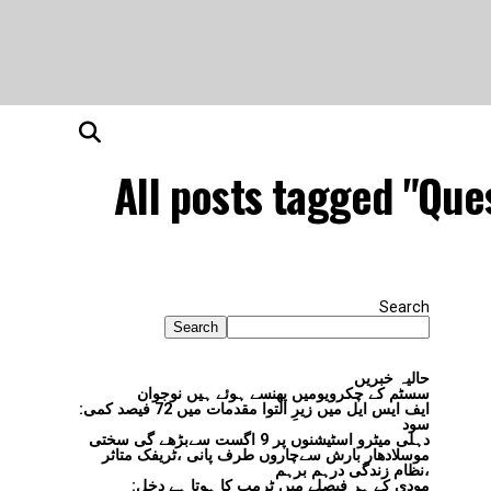
All posts tagged "Ques
Search
Search
حالیہ خبریں
سسٹم کے چکرویومیں پھنسے ہوئے ہیں نوجوان
ایف ایس ایل میں زیرِ التوا مقدمات میں 72 فیصد کمی:
سود
دہلی میٹرو اسٹیشنوں پر 9 اگست سےبڑھے گی سختی
موسلادھار بارش سےچاروں طرف پانی ،ٹریفک متاثر
،نظام زندگی درہم برہم
مودی کے ہر فیصلے میں ٹرمپ کا ہوتا ہے دخل: