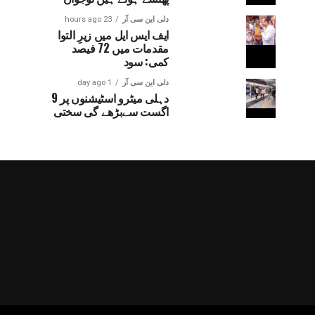
دلی این سی آر
23 hours ago
ایف ایس ایل میں زیرِ التوا
مقدمات میں 72 فیصد
کمی: سود
دلی این سی آر
1 day ago
دہلی میٹرو اسٹیشنوں پر 9
اگست سےبڑھے گی سختی