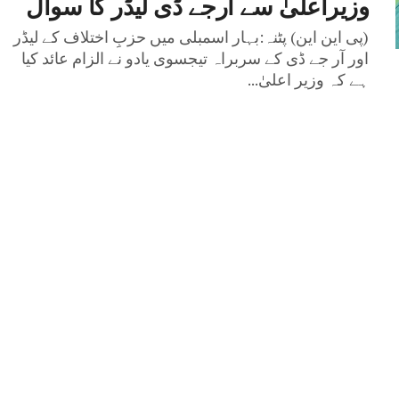
وزیراعلیٰ سے آرجے ڈی لیڈر کا سوال
(پی این این) پٹنہ:بہار اسمبلی میں حزبِ اختلاف کے لیڈر
اور آر جے ڈی کے سربراہ تیجسوی یادو نے الزام عائد کیا
ہے کہ وزیر اعلیٰ...