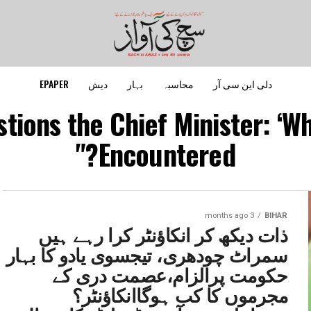
دلی این سی آر
محاسبہ
بہار
دیش
EPAPER
tions the Chief Minister: ‘W
Encountered?"
3 months ago
BIHAR
ذات دیکھ کر انکاؤنٹر کرا رہے ہیں
سمراٹ چودھری، تیجسوی یادو کا بہار
حکومت پرالزام،عصمت دری کے
مجرموں کا کب ہوگاانکاؤنٹر؟