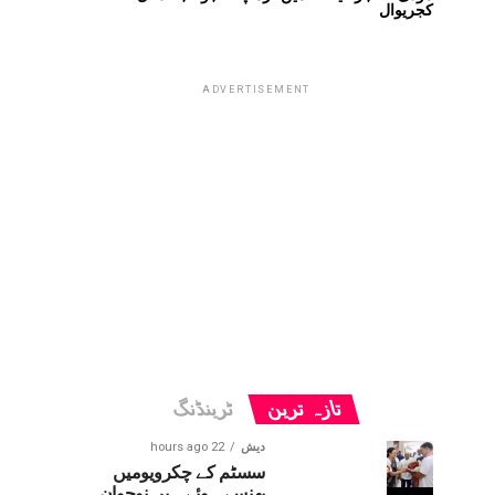
کجریوال
ADVERTISEMENT
تازہ ترین
ٹرینڈنگ
دیش
22 hours ago
سسٹم کے چکرویومیں
پھنسے ہوئے ہیں نوجوان