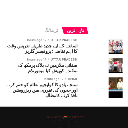
تازہ ترین
ٹرینڈنگ
17 hours ago
UTTAR PRADESH
اساتذہ کے لیے جدید طریقہ تدریس وقت
کا اہم تقاضہ: پروفیسر گلریز
17 hours ago
UTTAR PRADESH
صفائی ملازمین نے بلاک پرمکھ کے
نمائندہ کوپیش کیا میمورنڈم
17 hours ago
BIHAR
سنجے یادو کا کولیجیم نظام کو ختم کرنے
اور ججوں کی تقرری میں ریزرویشن
نافذ کرنے کامطالبہ