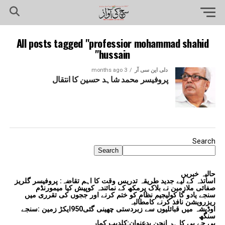
All posts tagged "professior mohammad shahid
hussain"
دلی این سی آر
3 months ago
پروفیسر محمد شاہد حسین کا انتقال
Search
Search
حالیہ خبریں
اساتذہ کے لیے جدید طریقہ تدریس وقت کا اہم تقاضہ: پروفیسر گلریز
صفائی ملازمین نے بلاک پرمکھ کے نمائندہ کوپیش کیا میمورنڈم
سنجے یادو کا کولیجیم نظام کو ختم کرنے اور ججوں کی تقرری میں
ریزرویشن نافذ کرنے کامطالبہ
اوڈیشہ میں قبائلیوں سے زبردستی چھینی گئی950ایکڑ زمین :سنجے
سنگھ
بی جے پی کا ہر انجن بدعنوان:کلدیپ کمار