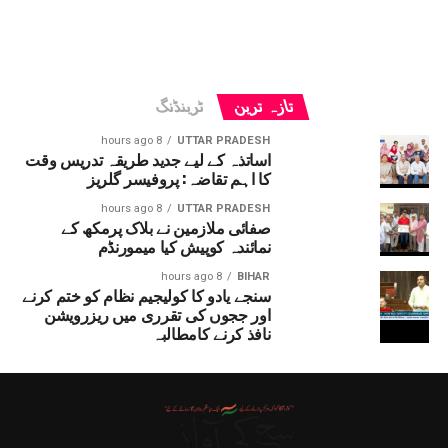
تازہ ترین
ٹرینڈنگ
8 hours ago
UTTAR PRADESH
اساتذہ کے لیے جدید طریقہ تدریس وقت
کا اہم تقاضہ: پروفیسر گلریز
8 hours ago
UTTAR PRADESH
صفائی ملازمین نے بلاک پرمکھ کے
نمائندہ کوپیش کیا میمورنڈم
8 hours ago
BIHAR
سنجے یادو کا کولیجیم نظام کو ختم کرنے
اور ججوں کی تقرری میں ریزرویشن
نافذ کرنے کامطالبہ