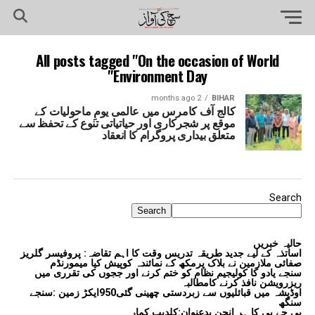
All posts tagged "On the occasion of World
Environment Day"
2 months ago
BIHAR
کالج آف کامرس میں عالمی یومِ ماحولیات کے
موقع پر شجرکاری اور حیاتیاتی تنوع کے تحفظ سے
متعلق بیداری پروگرام کا انعقاد
Search
Search
حالیہ خبریں
اساتذہ کے لیے جدید طریقہ تدریس وقت کا اہم تقاضہ: پروفیسر گلریز
صفائی ملازمین نے بلاک پرمکھ کے نمائندہ کوپیش کیا میمورنڈم
سنجے یادو کا کولیجیم نظام کو ختم کرنے اور ججوں کی تقرری میں
ریزرویشن نافذ کرنے کامطالبہ
اوڈیشہ میں قبائلیوں سے زبردستی چھینی گئی950ایکڑ زمین :سنجے
سنگھ
بی جے پی کا ہر انجن بدعنوان:کلدیپ کمار