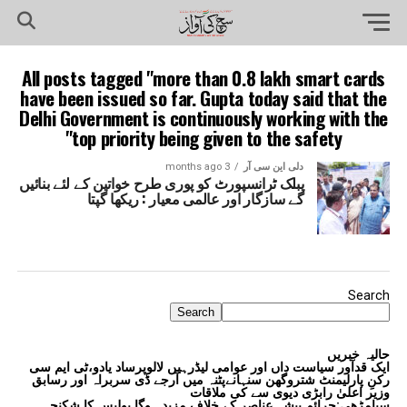
All posts tagged "more than 0.8 lakh smart cards
have been issued so far. Gupta today said that the
Delhi Government is continuously working with the
top priority being given to the safety"
دلی این سی آر
3 months ago
پبلک ٹرانسپورٹ کو پوری طرح خواتین کے لئے بنائیں
گے سازگار اور عالمی معیار : ریکھا گپتا
Search
Search
حالیہ خبریں
ایک قدآور سیاست داں اور عوامی لیڈرہیں لالوپرساد یادو،ٹی ایم سی
رکنِ پارلیمنٹ شتروگھن سنہانےپٹنہ میں آرجے ڈی سربراہ اور رسابق
وزیر اعلیٰ رابڑی دیوی سے کی ملاقات
سیامڑھی:جرائم پیشہ عناصر کے خلاف مزید ہوگا پولیس کا شکنجہ