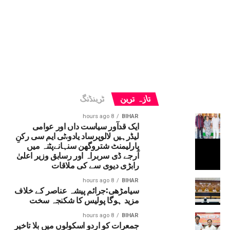
تازہ ترین
ٹرینڈنگ
8 hours ago
BIHAR
ایک قدآور سیاست داں اور عوامی
لیڈرہیں لالوپرساد یادو،ٹی ایم سی رکنِ
پارلیمنٹ شتروگھن سنہانےپٹنہ میں
آرجے ڈی سربراہ اور رسابق وزیر اعلیٰ
رابڑی دیوی سے کی ملاقات
8 hours ago
BIHAR
سیامڑھی:جرائم پیشہ عناصر کے خلاف
مزید ہوگا پولیس کا شکنجہ سخت
8 hours ago
BIHAR
جمعرات کو اردو اسکولوں میں بلا تاخیر