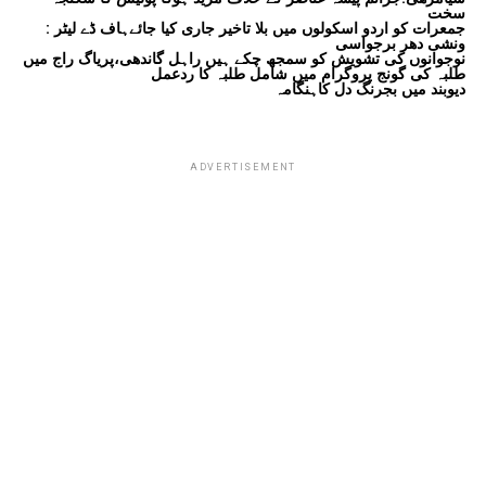
سخت
جمعرات کو اردو اسکولوں میں بلا تاخیر جاری کیا جائےہاف ڈے لیٹر :
ونشی دھر برجواسی
نوجوانوں کی تشویش کو سمجھ چکے ہیں راہل گاندھی،پریاگ راج میں
طلبہ کی گونج پروگرام میں شامل طلبہ کا ردعمل
دیوبند میں بجرنگ دل کاہنگامہ
ADVERTISEMENT