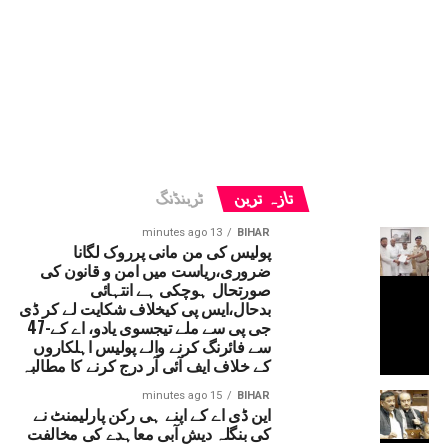
تازہ ترین
ٹرینڈنگ
13 minutes ago
BIHAR
پولیس کی من مانی پرروک لگانا
ضروری،ریاست میں امن و قانون کی
صورتحال ہوچکی ہے انتہائی
بدحال،ایس پی کیخلاف شکایت لے کر ڈی
جی پی سے ملے تیجسوی یادو، اے کے-47
سے فائرنگ کرنے والے پولیس اہلکاروں
کے خلاف ایف آئی آر درج کرنے کا مطالبہ
15 minutes ago
BIHAR
این ڈی اے کے اپنے ہی رکن پارلیمنٹ نے
کی بنگلہ دیش آبی معاہدے کی مخالفت