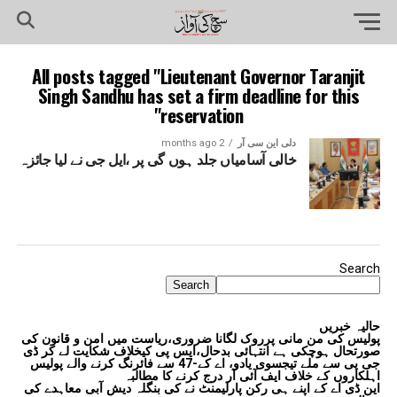
All posts tagged "Lieutenant Governor Taranjit
Singh Sandhu has set a firm deadline for this
reservation"
دلی این سی آر
2 months ago
خالی آسامیاں جلد ہوں گی پر ،ایل جی نے لیا جائزہ
Search
Search
حالیہ خبریں
پولیس کی من مانی پرروک لگانا ضروری،ریاست میں امن و قانون کی
صورتحال ہوچکی ہے انتہائی بدحال،ایس پی کیخلاف شکایت لے کر ڈی
جی پی سے ملے تیجسوی یادو، اے کے-47 سے فائرنگ کرنے والے پولیس
اہلکاروں کے خلاف ایف آئی آر درج کرنے کا مطالبہ
این ڈی اے کے اپنے ہی رکن پارلیمنٹ نے کی بنگلہ دیش آبی معاہدے کی