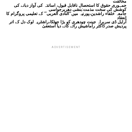
مخالفت
جمہوری حقوق کا استحصال ناقابل قبول، اساتذہ کی آواز دبانے کی
کوشش کی سخت مذمت:بنشی دھربرجواسی
جامعہ خلفاء راشدین،پورنیہ میں’’النادی العربی‘‘ کے تعلیمی پروگرام کا
انعقاد
آرایل ڈی سربراہ جینت چودھری کو بڑا جھٹکا،راشٹریہ لوک دل کے اتر
پردیش صدر ڈاکٹر راماشیش رائے کانے دیا استعفیٰ
ADVERTISEMENT