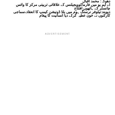
دھوکہ: محمد اقبال
اے ایم یو میں فارماکوویجیلنس کے علاقائی تربیتی مرکز کا وائس
چانسلر کے ہاتھوں افتتاح
دیوبند:نیلوفر نرسنگ ہوم میں بلڈ ڈونیشن کیمپ کا انعقاد،سماجی
کارکنوں نے خون عطیہ کرکے دیا انسانیت کا پیغام
ADVERTISEMENT