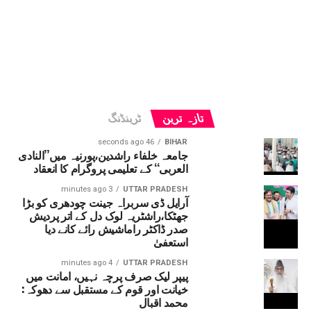
تازہ ترین
ٹرینڈنگ
46 seconds ago
BIHAR
جامعہ خلفاء راشدین،پورنیہ میں’’النادی
العربی‘‘ کے تعلیمی پروگرام کا انعقاد
3 minutes ago
UTTAR PRADESH
آرایل ڈی سربراہ جینت چودھری کو بڑا
جھٹکا،راشٹریہ لوک دل کے اتر پردیش
صدر ڈاکٹر راماشیش رائے کانے دیا
استعفیٰ
4 minutes ago
UTTAR PRADESH
پیپر لیک صرف پرچہ نہیں، امانت میں
خیانت اور قوم کے مستقبل سے دھوکہ:
محمد اقبال