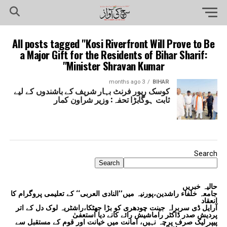
All posts tagged "Kosi Riverfront Will Prove to Be
a Major Gift for the Residents of Bihar Sharif:
Minister Shravan Kumar"
3 months ago
BIHAR
کوسک ریور فرنٹ بہار شریف کے باشندوں کے لیے
ثابت ہوگابڑا تحفہ: وزیر شراون کمار
Search
Search
حالیہ خبریں
جامعہ خلفاء راشدین،پورنیہ میں’’النادی العربی‘‘ کے تعلیمی پروگرام کا
انعقاد
آرایل ڈی سربراہ جینت چودھری کو بڑا جھٹکا،راشٹریہ لوک دل کے اتر
پردیش صدر ڈاکٹر راماشیش رائے کانے دیا استعفیٰ
پیپر لیک صرف پرچہ نہیں، امانت میں خیانت اور قوم کے مستقبل سے