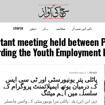
دلی این سی آر
محاسبہ
بہار
دیش
EPAPER
tant meeting held between P
ding the Youth Employment 
2 months ago
BIHAR
پاٹلی پتر یونیورسٹی اور ٹی سی ایس
کے درمیان یوتھ ایمپلائمنٹ پروگرام کے
سلسلے میں اہم میٹنگ
(پی این این) پٹنہ:پاٹلی پترا یونیورسٹی کے وائس چانسلر