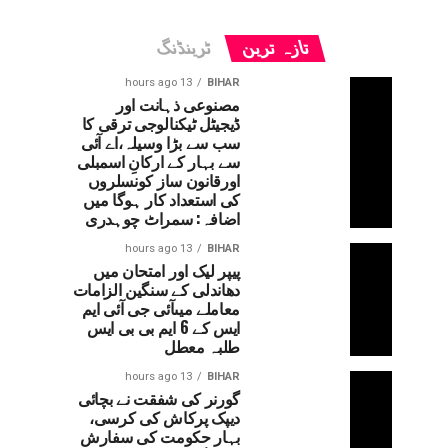
تازہ ترین
ٹرینڈنگ
13 hours ago
BIHAR
مصنوعی ذہانت اور
ڈیجیٹل ٹیکنالوجی ترقی کا
سب سے بڑا وسیلہ،اے آئی
سے بہار کے ارکانِ اسمبلی
اورقانون ساز کونسلروں
کی استعداد کار ہوگا میں
اضافہ: سمراٹ چوہدری
13 hours ago
BIHAR
پیپر لیک اور امتحان میں
دھاندلی کے سنگین الزامات
معاملے میںآئی جی آئی ایم
ایس کے 6 ایم بی بی ایس
طلبہ معطل
13 hours ago
BIHAR
گورنر کی شفقت نے بچائی
دیپک پرکاش کی کرسی،
بہار حکومت کی سفارش