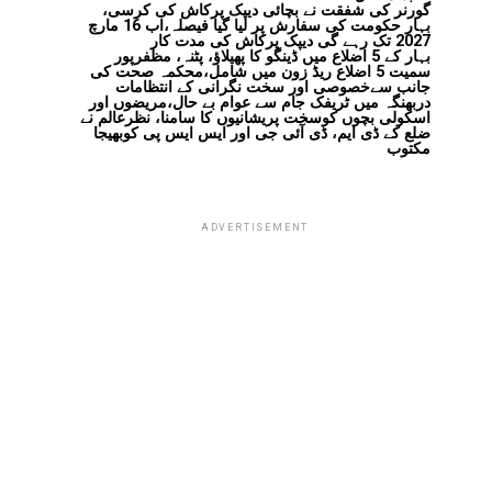
گورنر کی شفقت نے بچائی دیپک پرکاش کی کرسی،
بہار حکومت کی سفارش پر لیا گیا فیصلہ،اب 16 مارچ
2027 تک رہے گی دیپک پرکاش کی مدت کار
بہار کے 5 اضلاع میں ڈینگو کا پھیلاؤ، پٹنہ، مظفرپور
سمیت 5 اضلاع ریڈ زون میں شامل،محکمہ صحت کی
جانب سےخصوصی اور سخت نگرانی کے انتظامات
دربھنگہ میں ٹریفک جام سے عوام بے حال،مریضوں اور
اسکولی بچوں کوسخت پریشانیوں کا سامنا، نظرعالم نے
ضلع کے ڈی ایم، ڈی آئی جی اور ایس ایس پی کوبھیجا
مکتوب
ADVERTISEMENT