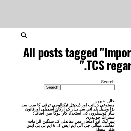
All posts tagged "Impor
TCS regar
Search
Search
حالیہ خبریں
مصنوعی ذہانت اور ڈیجیٹل ٹیکنالوجی ترقی کا سب سے
بڑا وسیلہ،اے آئی سے بہار کے ارکانِ اسمبلی اورقانون
ساز کونسلروں کی استعداد کار ہوگا میں اضافہ:
سمراٹ چوہدری
پیپر لیک اور امتحان میں دھاندلی کے سنگین الزامات
معاملے میںآئی جی آئی ایم ایس کے 6 ایم بی بی ایس
طلبہ معطل