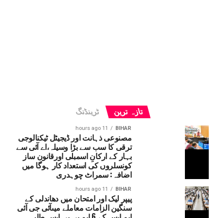
تازہ ترین
ٹرینڈنگ
11 hours ago
BIHAR
مصنوعی ذہانت اور ڈیجیٹل ٹیکنالوجی
ترقی کا سب سے بڑا وسیلہ،اے آئی سے
بہار کے ارکانِ اسمبلی اورقانون ساز
کونسلروں کی استعداد کار ہوگا میں
اضافہ: سمراٹ چوہدری
11 hours ago
BIHAR
پیپر لیک اور امتحان میں دھاندلی کے
سنگین الزامات معاملے میںآئی جی آئی
ایم ایس کے 6 ایم بی بی ایس طلبہ