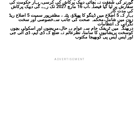
گورنر کی شفقت نے بچائی دیپک پرکاش کی کرسی، بہار حکومت کی
سفارش پر لیا گیا فیصلہ،اب 16 مارچ 2027 تک رہے گی دیپک پرکاش
کی مدت کار
بہار کے 5 اضلاع میں ڈینگو کا پھیلاؤ، پٹنہ، مظفرپور سمیت 5 اضلاع ریڈ
زون میں شامل،محکمہ صحت کی جانب سےخصوصی اور سخت
نگرانی کے انتظامات
دربھنگہ میں ٹریفک جام سے عوام بے حال،مریضوں اور اسکولی بچوں
کوسخت پریشانیوں کا سامنا، نظرعالم نے ضلع کے ڈی ایم، ڈی آئی جی
اور ایس ایس پی کوبھیجا مکتوب
ADVERTISEMENT