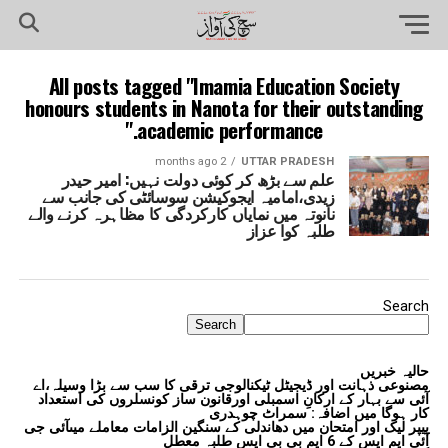
All posts tagged "Imamia Education Society
honours students in Nanota for their outstanding
academic performance."
2 months ago
UTTAR PRADESH
علم سے بڑھ کر کوئی دولت نہیں: امیر حیدر
زیدی،امامیہ ایجوکیشن سوسائٹی کی جانب سے
نانوتہ میں نمایاں کارکردگی کا مظاہرہ کرنے والے
طلبہ کوا عزاز
Search
Search
حالیہ خبریں
مصنوعی ذہانت اور ڈیجیٹل ٹیکنالوجی ترقی کا سب سے بڑا وسیلہ،اے
آئی سے بہار کے ارکانِ اسمبلی اورقانون ساز کونسلروں کی استعداد
کار ہوگا میں اضافہ: سمراٹ چوہدری
پیپر لیک اور امتحان میں دھاندلی کے سنگین الزامات معاملے میںآئی جی
آئی ایم ایس کے 6 ایم بی بی ایس طلبہ معطل