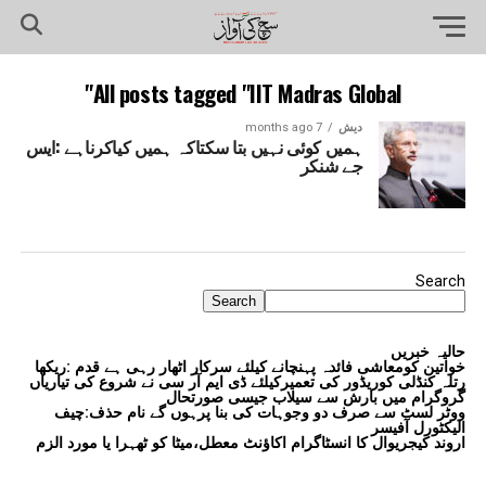
All posts tagged "IIT Madras Global"
دیش
7 months ago
ہمیں کوئی نہیں بتا سکتاکہ ہمیں کیاکرناہے :ایس
جے شنکر
Search
Search
حالیہ خبریں
خواتین کومعاشی فائدہ پہنچانے کیلئے سرکار اٹھار رہی ہے قدم :ریکھا
رتلہ کنڈلی کوریڈور کی تعمیرکیلئے ڈی ایم آر سی نے شروع کی تیاریاں
گروگرام میں بارش سے سیلاب جیسی صورتحال
ووٹر لسٹ سے صرف دو وجوہات کی بنا پرہوں گے نام حذف:چیف
الیکٹورل آفیسر
اروند کیجریوال کا انسٹاگرام اکاؤنٹ معطل،میٹا کو ٹھہرا یا مورد الزم