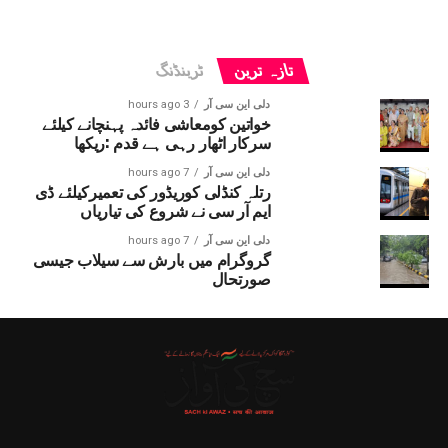
تازہ ترین
ٹرینڈنگ
دلی این سی آر
3 hours ago
خواتین کومعاشی فائدہ پہنچانے کیلئے
سرکار اٹھار رہی ہے قدم :ریکھا
دلی این سی آر
7 hours ago
رتلہ کنڈلی کوریڈور کی تعمیرکیلئے ڈی
ایم آر سی نے شروع کی تیاریاں
دلی این سی آر
7 hours ago
گروگرام میں بارش سے سیلاب جیسی
صورتحال