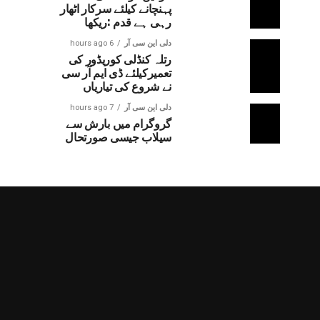
پہنچانے کیلئے سرکار اٹھار
رہی ہے قدم :ریکھا
دلی این سی آر
6 hours ago
رتلہ کنڈلی کوریڈور کی
تعمیرکیلئے ڈی ایم آر سی
نے شروع کی تیاریاں
دلی این سی آر
7 hours ago
گروگرام میں بارش سے
سیلاب جیسی صورتحال