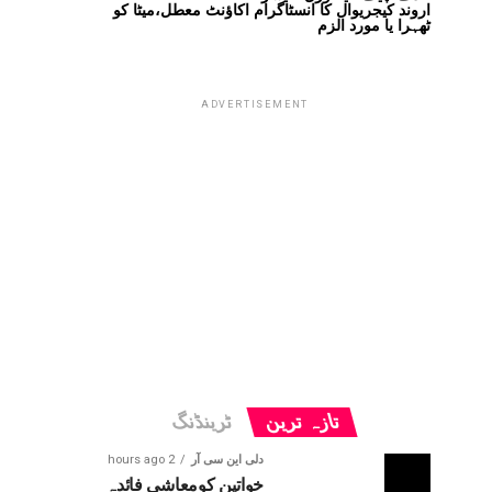
اروند کیجریوال کا انسٹاگرام اکاؤنٹ معطل،میٹا کو
ٹھہرا یا مورد الزم
ADVERTISEMENT
تازہ ترین
ٹرینڈنگ
دلی این سی آر
2 hours ago
خواتین کومعاشی فائدہ