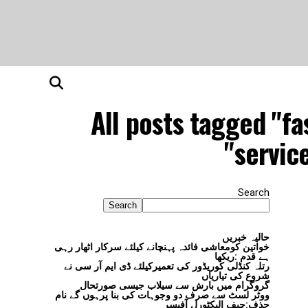
All posts tagged "fa
service
Search
Search
حالیہ خبریں
خواتین کومعاشی فائدہ پہنچانے کیلئے سرکار اٹھار رہی
ہے قدم :ریکھا
رتلہ کنڈلی کوریڈور کی تعمیرکیلئے ڈی ایم آر سی نے
شروع کی تیاریاں
گروگرام میں بارش سے سیلاب جیسی صورتحال
ووٹر لسٹ سے صرف دو وجوہات کی بنا پرہوں گے نام
حذف:چیف الیکٹورل آفیسر