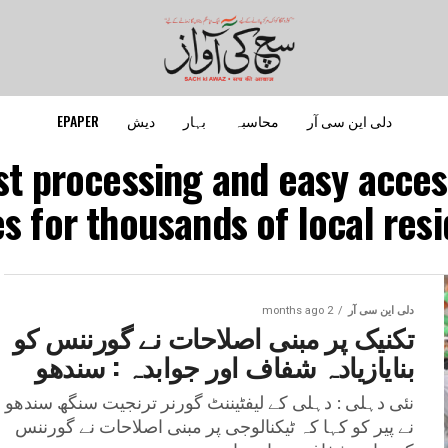
دلی این سی آر
محاسبہ
بہار
دیش
EPAPER
st processing and easy access
s for thousands of local resi
دلی این سی آر
2 months ago
تکنیک پر مبنی اصلاحات نے گورننس کو
بنایازیادہ شفاف اور جوابدہ : سندھو
نئی دہلی : دہلی کے لیفٹیننٹ گورنر ترنجیت سنگھ سندھو
نے پیر کو کہا کہ ٹیکنالوجی پر مبنی اصلاحات نے گورننس