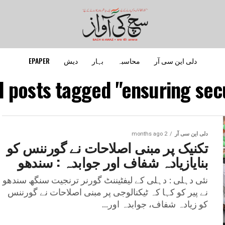
دلی این سی آر
محاسبہ
بہار
دیش
EPAPER
l posts tagged "ensuring sec
دلی این سی آر
2 months ago
تکنیک پر مبنی اصلاحات نے گورننس کو
بنایازیادہ شفاف اور جوابدہ : سندھو
نئی دہلی : دہلی کے لیفٹیننٹ گورنر ترنجیت سنگھ سندھو
نے پیر کو کہا کہ ٹیکنالوجی پر مبنی اصلاحات نے گورننس
کو زیادہ شفاف، جوابدہ اور...