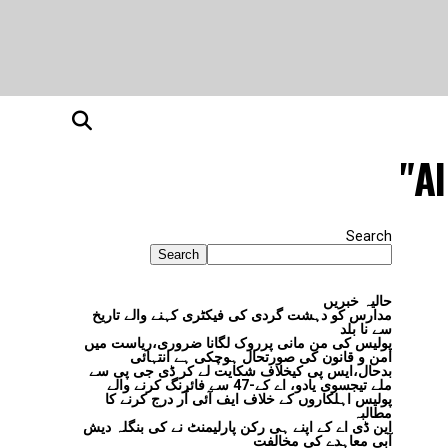
Al
Search
Search
حالیہ خبریں
مدارس کو دہشت گردی کی فیکٹری کہنے والے تاریخ
سے نا بلد
پولیس کی من مانی پرروک لگانا ضروری،ریاست میں
امن و قانون کی صورتحال ہوچکی ہے انتہائی
بدحال،ایس پی کیخلاف شکایت لے کر ڈی جی پی سے
ملے تیجسوی یادو، اے کے-47 سے فائرنگ کرنے والے
پولیس اہلکاروں کے خلاف ایف آئی آر درج کرنے کا
مطالبہ
این ڈی اے کے اپنے ہی رکن پارلیمنٹ نے کی بنگلہ دیش
آبی معاہدے کی مخالفت