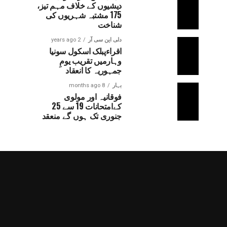
دیشیوں کے خلاف مہم تیز،
175 مشتبہ شہریوں کی
شناخت
دلی این سی آر
2 years ago
اقراءپبلک اسکول سونیا
وہارمیں تقریب یومِ
جمہوریہ کا انعقاد
بہار
8 months ago
فوقانیہ اور مولوی
کےامتحانات 19 سے 25
جنوری تک ہوں گے منعقد