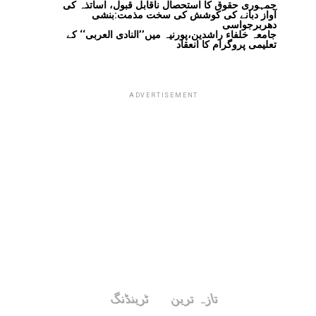
جمہوری حقوق کا استحصال ناقابل قبول، اساتذہ کی
آواز دبانے کی کوشش کی سخت مذمت:بنشی
دھربرجواسی
جامعہ خلفاء راشدین،پورنیہ میں’’النادی العربی‘‘ کے
تعلیمی پروگرام کا انعقاد
ADVERTISEMENT
تازہ ترین
ٹرینڈنگ