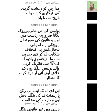
دلی این سی آر
12 hours ago
مدارس کو دہشت گردی
کی فیکٹری کہنے والے
تاریخ سے نا بلد
13 hours ago
BIHAR
پولیس کی من مانی پرروک
لگانا ضروری،ریاست میں
امن و قانون کی صورتحال
ہوچکی ہے انتہائی
بدحال،ایس پی کیخلاف
شکایت لے کر ڈی جی پی
سے ملے تیجسوی یادو، اے
کے-47 سے فائرنگ کرنے
والے پولیس اہلکاروں کے
خلاف ایف آئی آر درج کرنے
کا مطالبہ
13 hours ago
BIHAR
این ڈی اے کے اپنے ہی رکن
پارلیمنٹ نے کی بنگلہ دیش
آبی معاہدے کی مخالفت
دلی این سی آر
2 years ago
دہلی میں غیر قانونی بنگلہ