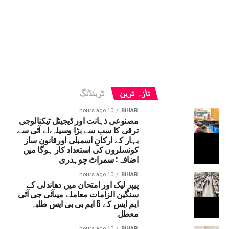
تازہ ترین
ٹرینڈنگ
10 hours ago
BIHAR
مصنوعی ذہانت اور ڈیجیٹل ٹیکنالوجی
ترقی کا سب سے بڑا وسیلہ،اے آئی سے
بہار کے ارکانِ اسمبلی اورقانون ساز
کونسلروں کی استعداد کار ہوگا میں
اضافہ: سمراٹ چوہدری
10 hours ago
BIHAR
پیپر لیک اور امتحان میں دھاندلی کے
سنگین الزامات معاملے میںآئی جی آئی
ایم ایس کے 6 ایم بی بی ایس طلبہ
معطل
10 hours ago
BIHAR