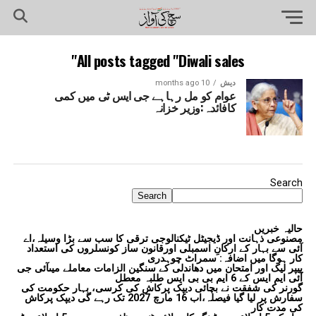
All posts tagged "Diwali sales"
دیش
10 months ago
عوام کو مل رہاہے جی ایس ٹی میں کمی
کافائدہ:وزیر خزانہ
Search
Search
حالیہ خبریں
مصنوعی ذہانت اور ڈیجیٹل ٹیکنالوجی ترقی کا سب سے بڑا وسیلہ،اے
آئی سے بہار کے ارکانِ اسمبلی اورقانون ساز کونسلروں کی استعداد
کار ہوگا میں اضافہ: سمراٹ چوہدری
پیپر لیک اور امتحان میں دھاندلی کے سنگین الزامات معاملے میںآئی جی
آئی ایم ایس کے 6 ایم بی بی ایس طلبہ معطل
گورنر کی شفقت نے بچائی دیپک پرکاش کی کرسی، بہار حکومت کی
سفارش پر لیا گیا فیصلہ،اب 16 مارچ 2027 تک رہے گی دیپک پرکاش
کی مدت کار