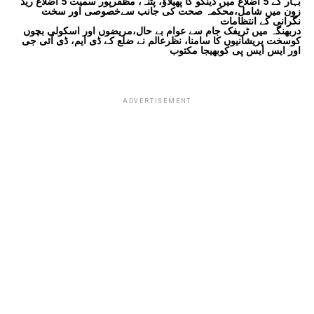
بہار کے 5 اضلاع میں ڈینگو کا پھیلاؤ، پٹنہ، مظفرپور سمیت 5 اضلاع ریڈ
زون میں شامل،محکمہ صحت کی جانب سےخصوصی اور سخت
نگرانی کے انتظامات
دربھنگہ میں ٹریفک جام سے عوام بے حال،مریضوں اور اسکولی بچوں
کوسخت پریشانیوں کا سامنا، نظرعالم نے ضلع کے ڈی ایم، ڈی آئی جی
اور ایس ایس پی کوبھیجا مکتوب
ADVERTISEMENT