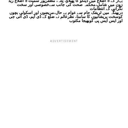
بہار کے 5 اضلاع میں ڈینگو کا پھیلاؤ، پٹنہ، مظفرپور سمیت 5 اضلاع ریڈ
زون میں شامل،محکمہ صحت کی جانب سےخصوصی اور سخت
نگرانی کے انتظامات
دربھنگہ میں ٹریفک جام سے عوام بے حال،مریضوں اور اسکولی بچوں
کوسخت پریشانیوں کا سامنا، نظرعالم نے ضلع کے ڈی ایم، ڈی آئی جی
اور ایس ایس پی کوبھیجا مکتوب
ADVERTISEMENT