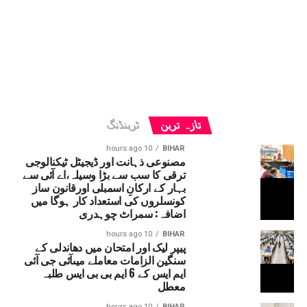
تازہ ترین
ٹرینڈنگ
10 hours ago
BIHAR
مصنوعی ذہانت اور ڈیجیٹل ٹیکنالوجی
ترقی کا سب سے بڑا وسیلہ،اے آئی سے
بہار کے ارکانِ اسمبلی اورقانون ساز
کونسلروں کی استعداد کار ہوگا میں
اضافہ: سمراٹ چوہدری
10 hours ago
BIHAR
پیپر لیک اور امتحان میں دھاندلی کے
سنگین الزامات معاملے میںآئی جی آئی
ایم ایس کے 6 ایم بی بی ایس طلبہ
معطل
10 hours ago
BIHAR