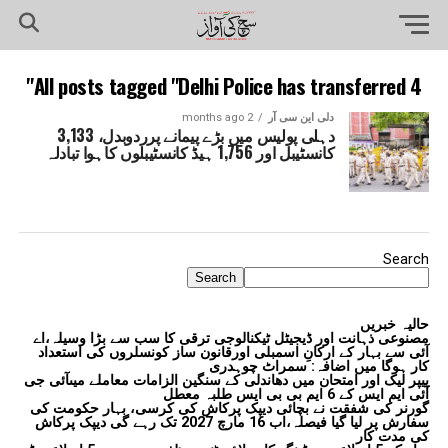
All posts tagged "Delhi Police has transferred 4"
دلی این سی آر
2 months ago
دہلی پولیس میں بڑے پیمانے پرردوبدل، 3,133
کانسٹیبل اور 1,756 ہیڈ کانسٹیبلوں کاہوا تبادلہ
Search
Search
حالیہ خبریں
مصنوعی ذہانت اور ڈیجیٹل ٹیکنالوجی ترقی کا سب سے بڑا وسیلہ،اے
آئی سے بہار کے ارکانِ اسمبلی اورقانون ساز کونسلروں کی استعداد
کار ہوگا میں اضافہ: سمراٹ چوہدری
پیپر لیک اور امتحان میں دھاندلی کے سنگین الزامات معاملے میںآئی جی
آئی ایم ایس کے 6 ایم بی بی ایس طلبہ معطل
گورنر کی شفقت نے بچائی دیپک پرکاش کی کرسی، بہار حکومت کی
سفارش پر لیا گیا فیصلہ،اب 16 مارچ 2027 تک رہے گی دیپک پرکاش
کی مدت کار