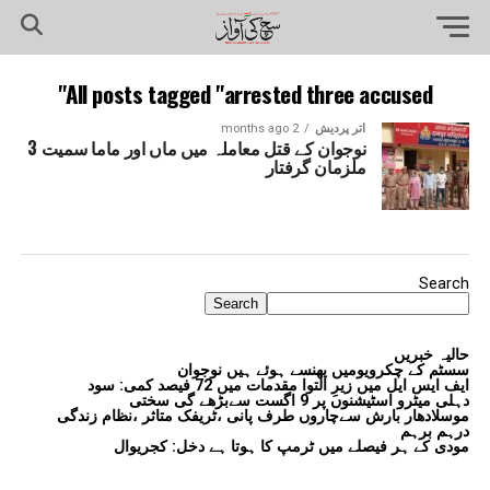
All posts tagged "arrested three accused"
اتر پردیش
2 months ago
نوجوان کے قتل معاملہ میں ماں اور ماما سمیت 3
ملزمان گرفتار
Search
Search
حالیہ خبریں
سسٹم کے چکرویومیں پھنسے ہوئے ہیں نوجوان
ایف ایس ایل میں زیرِ التوا مقدمات میں 72 فیصد کمی: سود
دہلی میٹرو اسٹیشنوں پر 9 اگست سےبڑھے گی سختی
موسلادھار بارش سےچاروں طرف پانی ،ٹریفک متاثر ،نظام زندگی
درہم برہم
مودی کے ہر فیصلے میں ٹرمپ کا ہوتا ہے دخل: کجریوال