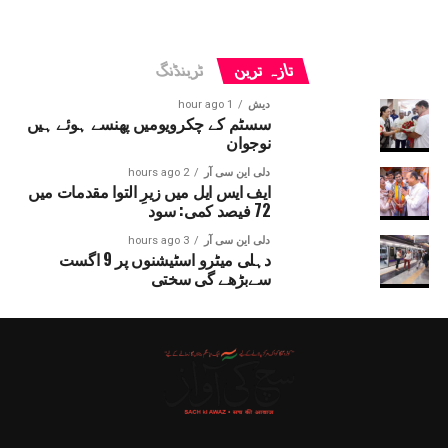
تازہ ترین
ٹرینڈنگ
دیش
1 hour ago
سسٹم کے چکرویومیں پھنسے ہوئے ہیں
نوجوان
دلی این سی آر
2 hours ago
ایف ایس ایل میں زیرِ التوا مقدمات میں
72 فیصد کمی: سود
دلی این سی آر
3 hours ago
دہلی میٹرو اسٹیشنوں پر 9 اگست
سےبڑھے گی سختی