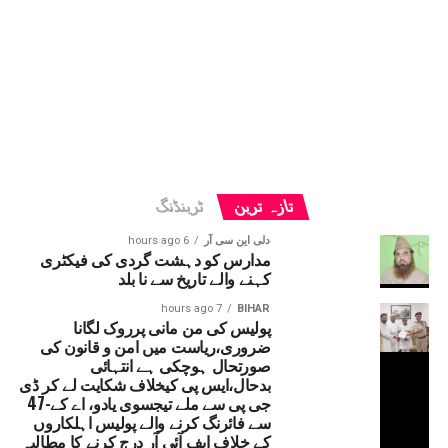
تازہ ترین
ٹرینڈنگ
دلی این سی آر
6 hours ago
مدارس کو دہشت گردی کی فیکٹری
کہنے والے تاریخ سے نا بلد
7 hours ago
BIHAR
پولیس کی من مانی پرروک لگانا
ضروری،ریاست میں امن و قانون کی
صورتحال ہوچکی ہے انتہائی
بدحال،ایس پی کیخلاف شکایت لے کر ڈی
جی پی سے ملے تیجسوی یادو، اے کے-47
سے فائرنگ کرنے والے پولیس اہلکاروں
کے خلاف ایف آئی آر درج کرنے کا مطالبہ