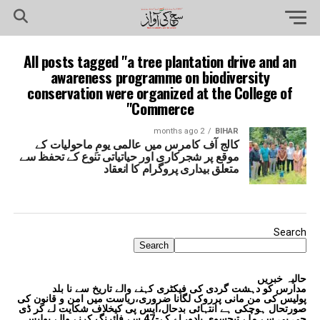
All posts tagged "a tree plantation drive and an
awareness programme on biodiversity
conservation were organized at the College of
Commerce"
2 months ago
BIHAR
کالج آف کامرس میں عالمی یومِ ماحولیات کے
موقع پر شجرکاری اور حیاتیاتی تنوع کے تحفظ سے
متعلق بیداری پروگرام کا انعقاد
Search
Search
حالیہ خبریں
مدارس کو دہشت گردی کی فیکٹری کہنے والے تاریخ سے نا بلد
پولیس کی من مانی پرروک لگانا ضروری،ریاست میں امن و قانون کی
صورتحال ہوچکی ہے انتہائی بدحال،ایس پی کیخلاف شکایت لے کر ڈی
جی پی سے ملے تیجسوی یادو، اے کے-47 سے فائرنگ کرنے والے پولیس