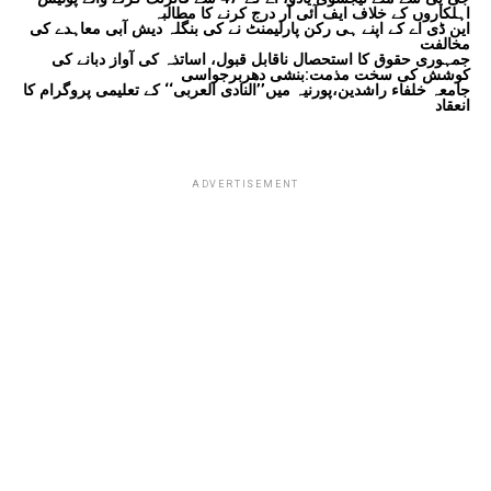
اہلکاروں کے خلاف ایف آئی آر درج کرنے کا مطالبہ
این ڈی اے کے اپنے ہی رکن پارلیمنٹ نے کی بنگلہ دیش آبی معاہدے کی
مخالفت
جمہوری حقوق کا استحصال ناقابل قبول، اساتذہ کی آواز دبانے کی
کوشش کی سخت مذمت:بنشی دھربرجواسی
جامعہ خلفاء راشدین،پورنیہ میں’’النادی العربی‘‘ کے تعلیمی پروگرام کا
انعقاد
ADVERTISEMENT